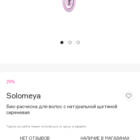
Подарки
Tom Ford
HFC
Для дома
Angiopharm
Техника
KIKO Milano
Estée Lauder
Clarins
0 - 9
25%
100BON
22|11
Solomeya
Био-расческа для волос с натуральной щетиной
A
сиреневая
Acqua di Parma
*Цена на сайте может отличаться от цены в офлайн
Acque di Italia
НЕТ ОТЗЫВОВ
НАЛИЧИЕ В МАГАЗИНАХ