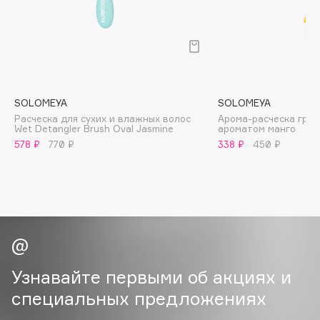
B
Babor
Baffy
Balmain Hair Couture
ЭКСКЛЮЗИВ
Banderas
SOLOMEYA
SOLOMEYA
Расческа для сухих и влажных волос
Арома-расческа греб
Basicare
Wet Detangler Brush Oval Jasmine
ароматом манго
Batiste
578 ₽
770 ₽
338 ₽
450 ₽
Beauty Bomb
Beauty Pati
Beautyblades
НОВИНКА
beautyblender
Bebble
Beverly Hills Polo Club
Узнавайте первыми об акциях и
Biodance
специальных предложениях
Bioderma