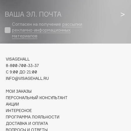
Biomed
Biorepair
ВАША ЭЛ. ПОЧТА
Blanx
Согласен на получение
рассылки
Blistex
рекламно-информационных
BLOME
материалов
Boadicea The Victorious
Bobbi Brown
BOOMSHOP
VISAGEHALL
8-800-700-33-37
BORK
C 9:00 ДО 21:00
Brunello Cucinelli
INFO@VISAGEHALL.RU
Bvlgari
МОИ ЗАКАЗЫ
by TERRY
ПЕРСОНАЛЬНЫЙ КОНСУЛЬТАНТ
BY WISHTREND
АКЦИИ
Byredo
ИНТЕРЕСНОЕ
ПРОГРАММА ЛОЯЛЬНОСТИ
ДОСТАВКА И ОПЛАТА
C
ВОПРОСЫ И ОТВЕТЫ