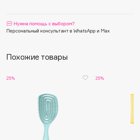
Apagard
Aravia Professional
Нужна помощь с выбором?
Arcadia
Персональный консультант в WhatsApp и Max
Archetype
Architect Demidoff
ARIVE MAKEUP
Похожие товары
Art&Fact
Art-Visage
Artdeco
25%
25%
Astra
Atelier Rebul
Augustinus Bader
Aveda
Avene