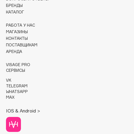
БРЕНДЫ
Cadence
КАТАЛОГ
Capelli Dorati
РАБОТА У НАС
Carbon Theory
МАГАЗИНЫ
Carmex
КОНТАКТЫ
Carolina Herrera
ПОСТАВЩИКАМ
АРЕНДА
Catrice
Celimax
VISAGE PRO
Cettua
СЕРВИСЫ
Chupa Chups
VK
TELEGRAM
Clarette
WHATSAPP
Clarins
MAX
Clarins Precious
IOS & Android >
Clinique
Clive Christian
Club De Nuit