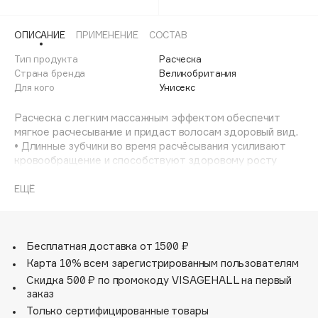
Adele for you
Финал лета
Advante
ЭКСКЛЮЗИВ
ОПИСАНИЕ
ПРИМЕНЕНИЕ
СОСТАВ
1 АВГ - 31 АВГ
Aesop
Тип продукта
Расческа
Age Stop
Страна бренда
Великобритания
ЭКСКЛЮЗИВ
Для кого
Унисекс
AHFA Cosmetics
Ajmal
Расческа с легким массажным эффектом обеспечит
мягкое расчесывание и придаст волосам здоровый вид.
Alix Avien
• Длинные зубчики во время расчёсывания усиливают
Allies of Skin
кровообращение и способствуют здоровому росту
AMAN
волос.
• Бережное распутывание. Не травмируя, деликатно
ЕЩЁ
Amina Daudova Brushes
распутывает даже самые непослушные волосы.
Amouage
• Подходит как для любого типа волос и
чувствительной кожи.
Amuleto Di Casa
• Максимальная температура нагревания - 80 °C.
Бесплатная доставка от 1500 ₽
Angiopharm
ЭКСКЛЮЗИВ
Максимально комфортные ощущения при расчесывании!
Карта 10% всем зарегистрированным пользователям
Annbeauty
Скидка 500 ₽ по промокоду VISAGEHALL на первый
заказ
Anua
Только сертифицированные товары
Apadent