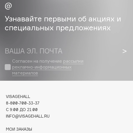
Cadence
Узнавайте первыми об акциях и
Capelli Dorati
специальных предложениях
Carbon Theory
Carmex
Carolina Herrera
ВАША ЭЛ. ПОЧТА
Catrice
Согласен на получение
рассылки
Celimax
рекламно-информационных
Cettua
материалов
Chupa Chups
Clarette
Clarins
VISAGEHALL
Clarins Precious
8-800-700-33-37
C 9:00 ДО 21:00
Clinique
INFO@VISAGEHALL.RU
Clive Christian
Club De Nuit
МОИ ЗАКАЗЫ