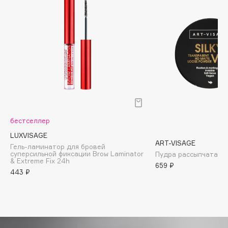
Biomed
Biorepair
Blanx
Blistex
BLOME
Boadicea The Victorious
Bobbi Brown
BOOMSHOP
BORK
бестселлер
Brunello Cucinelli
LUXVISAGE
ART-VISAGE
Bvlgari
Гель-ламинатор для бровей
суперсильной фиксации Brow Laminator
Пудра рассыпчатая Sil
by TERRY
& Extreme Fix 24h
659 ₽
443 ₽
BY WISHTREND
Byredo
C