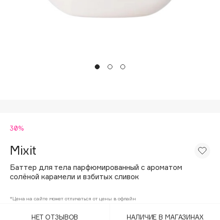
Подарки
Tom Ford
HFC
Для дома
Angiopharm
Техника
KIKO Milano
Estée Lauder
Clarins
0 - 9
30%
100BON
22|11
Mixit
Баттер для тела парфюмированный с ароматом
A
солёной карамели и взбитых сливок
Acqua di Parma
*Цена на сайте может отличаться от цены в офлайн
Acque di Italia
НЕТ ОТЗЫВОВ
НАЛИЧИЕ В МАГАЗИНАХ