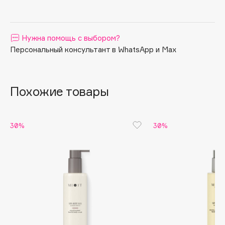
Apagard
Aravia Professional
Нужна помощь с выбором?
Arcadia
Персональный консультант в WhatsApp и Max
Archetype
Architect Demidoff
ARIVE MAKEUP
Похожие товары
Art&Fact
Art-Visage
Artdeco
30%
30%
Astra
Atelier Rebul
Augustinus Bader
Aveda
Avene