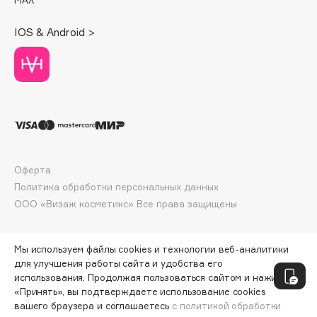
Deonica
Dessange
IOS & Android >
Dior
Divage
Dolce & Gabbana
Dolomit
Dorco
DP Daily Perfection
Dr. Vranjes Firenze
Оферта
Политика обработки персональных данных
Dr.Althea
ООО «Визаж косметикс» Все права защищены
Dr.Ceuracle
Dr.Jart+
DSD de Luxe
Мы используем файлы cookies и технологии веб-аналитики
для улучшения работы сайта и удобства его
Dyson
использования. Продолжая пользоваться сайтом и нажимая
«Принять», вы подтверждаете использование cookies
вашего браузера и соглашаетесь
с политикой обработки