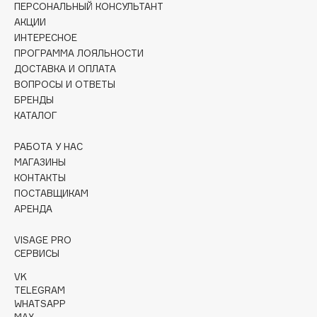
ПЕРСОНАЛЬНЫЙ КОНСУЛЬТАНТ
Collagenina
АКЦИИ
Consly
ИНТЕРЕСНОЕ
Corimo
ПРОГРАММА ЛОЯЛЬНОСТИ
CosRX
ДОСТАВКА И ОПЛАТА
ВОПРОСЫ И ОТВЕТЫ
Cottolina
БРЕНДЫ
Crescina
КАТАЛОГ
Cunzite
Curaprox
РАБОТА У НАС
МАГАЗИНЫ
КОНТАКТЫ
D
ПОСТАВЩИКАМ
АРЕНДА
d'Alba
VISAGE PRO
DABO
СЕРВИСЫ
DARLING*
VK
Darphin
TELEGRAM
WHATSAPP
Davines
MAX