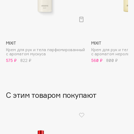
B
Babor
Baffy
Balmain Hair Couture
ЭКСКЛЮЗИВ
Banderas
MIXIT
MIXIT
Крем для рук и тела парфюмированный
Крем для рук и тел
Basicare
с ароматом мускуса
с ароматом нероли, 
Batiste
575 ₽
822 ₽
560 ₽
800 ₽
Beauty Bomb
Beauty Pati
Beautyblades
НОВИНКА
С этим товаром покупают
beautyblender
Bebble
Beverly Hills Polo Club
Biodance
Bioderma