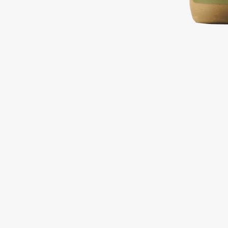
Подарки
0 - 9
Для дома
100BON
22|11
Техника
A
Acqua di Parma
Amina Daudova Brushes
Acque di Italia
Amouage
Adele for you
Amuleto Di Casa
Advante
Angiopharm
ЭКСКЛЮЗИВ
ЭКСКЛЮЗИВ
Aesop
Annbeauty
Age Stop
Anua
ЭКСКЛЮЗИВ
Apadent
AHFA Cosmetics
Apagard
Ajmal