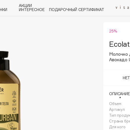
АКЦИИ
НКИ
ИНТЕРЕСНОЕ
ПОДАРОЧНЫЙ СЕРТИФИКАТ
25%
P
Q
R
S
T
U
V
W
Y
Z
А - Я
Ecolat
Молочко 
Авокадо 
НЕ
Angiopharm
KIKO Milano
ОПИСАНИЕ
Estée Lauder
Объем
Clarins
Артикул
Тип проду
Страна бр
Для кого