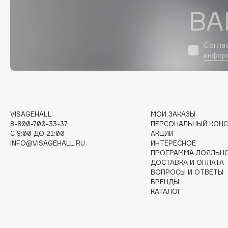
D
ВА
d'Alba
Dior
DABO
Divage
Согла
DARLING*
Dolce & Gabbana
инфор
Darphin
Dolomit
Davines
Dorco
Deonica
DP Daily Perfection
Dessange
Dr. Vranjes Firenze
VISAGEHALL
МОИ ЗАКАЗЫ
8-800-700-33-37
ПЕРСОНАЛЬНЫЙ КОНС
C 9:00 ДО 21:00
АКЦИИ
INFO@VISAGEHALL.RU
ИНТЕРЕСНОЕ
ПРОГРАММА ЛОЯЛЬН
E
ДОСТАВКА И ОПЛАТА
ВОПРОСЫ И ОТВЕТЫ
БРЕНДЫ
Eat My
Ella Bartsueva Brushes
КАТАЛОГ
Ecolatier
EMBRACE Haircare
Ecotools
Emmanuelle Jane
EGIA
Enough