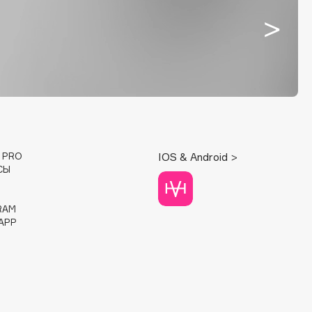
E PRO
IOS & Android >
СЫ
RAM
APP