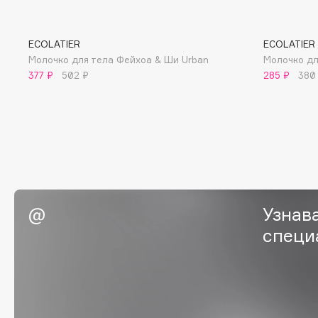
BLOME
ECOLATIER
ECOLATIER
Молочко для тела Фейхоа & Ши Urban
Молочко дл
C
377 ₽
502 ₽
285 ₽
380
Cadence
Chupa Chups
Capelli Dorati
Clarette
Carbon Theory
Clarins
Carmex
Clarins Precious
НОВИНКА
Carolina Herrera
Clinique
Узнав
Catrice
Clive Christian
Celimax
специ
Club De Nuit
Cettua
Collagenina