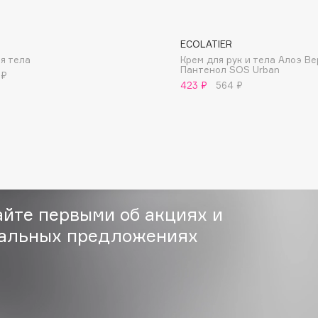
ECOLATIER
я тела
Крем для рук и тела Алоэ Ве
Пантенол SOS Urban
 ₽
423 ₽
564 ₽
Consly
Corimo
CosRX
Cottolina
Crescina
айте первыми об акциях и
Cunzite
Curaprox
альных предложениях