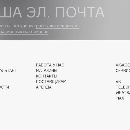
ША ЭЛ. ПОЧТА
Dr.Althea
Dr.Ceuracle
сен на получение
рассылки рекламно-
Dr.Jart+
мационных материалов
DSD de Luxe
Dyson
РАБОТА У НАС
VISAG
УЛЬТАНТ
МАГАЗИНЫ
СЕРВИ
КОНТАКТЫ
ПОСТАВЩИКАМ
VK
ОСТИ
АРЕНДА
TELEG
WHATS
MAX
Estrâde
Estée Lauder
Etat Pur
Etude House