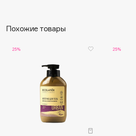
Aravia Professional
Alix Avien
Arcadia
Allies of Skin
Archetype
AMAN
Похожие товары
B
25%
25%
Babor
beautyblender
Baffy
Bebble
Balmain Hair Couture
Beverly Hills Polo Club
ЭКСКЛЮЗИВ
Biodance
Banderas
Bioderma
Basicare
Biomed
Batiste
Biorepair
Beauty Bomb
Blanx
Beauty Pati
Blistex
Beautyblades
НОВИНКА