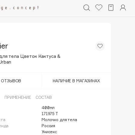
ier
для тела Цветок Кактуса &
Urban
Т ОТЗЫВОВ
НАЛИЧИЕ В МАГАЗИНАХ
ПРИМЕНЕНИЕ
СОСТАВ
400мл
171975 Т
кта
Молочко для тела
енда
Россия
Унисекс