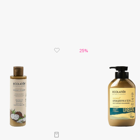
Aveda
Avene
25%
Boadicea The Victorious
Bobbi Brown
BOOMSHOP
BORK
Brunello Cucinelli
Bvlgari
by TERRY
BY WISHTREND
Byredo