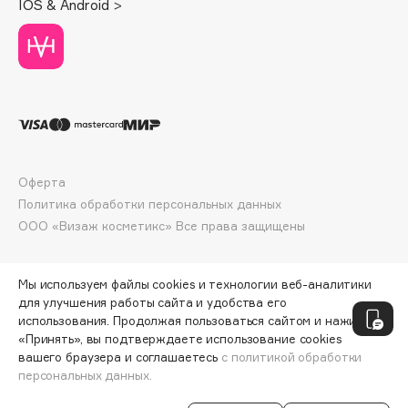
IOS & Android >
Deonica
Dessange
Dior
Divage
Dolce & Gabbana
Dolomit
Dorco
Оферта
DP Daily Perfection
Политика обработки персональных данных
Dr. Vranjes Firenze
ООО «Визаж косметикс» Все права защищены
Dr.Althea
Dr.Ceuracle
Мы используем файлы cookies и технологии веб-аналитики
Dr.Jart+
для улучшения работы сайта и удобства его
DSD de Luxe
использования. Продолжая пользоваться сайтом и нажимая
«Принять», вы подтверждаете использование cookies
Dyson
вашего браузера и соглашаетесь
с политикой обработки
персональных данных.
СООБЩИТЬ О ПОСТУПЛЕНИИ
1229 ₽