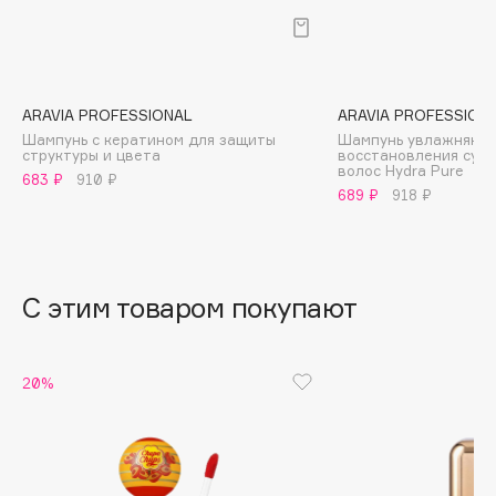
B
Babor
Baffy
ARAVIA PROFESSIONAL
ARAVIA PROFESSION
Balmain Hair Couture
ЭКСКЛЮЗИВ
Шампунь с кератином для защиты
Шампунь увлажняющ
структуры и цвета
восстановления сух
Banderas
волос Hydra Pure
683 ₽
910 ₽
Basicare
689 ₽
918 ₽
Batiste
Beauty Bomb
Beauty Pati
С этим товаром покупают
Beautyblades
НОВИНКА
beautyblender
Bebble
20%
Beverly Hills Polo Club
Biodance
Bioderma