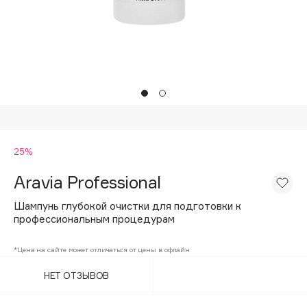
Подарки
Tom Ford
HFC
Для дома
Angiopharm
Техника
KIKO Milano
Estée Lauder
Clarins
0 - 9
25%
Aravia Professional
100BON
22|11
Шампунь глубокой очистки для подготовки к
профессиональным процедурам
A
*Цена на сайте может отличаться от цены в офлайн
НЕТ ОТЗЫВОВ
Acqua di Parma
Acque di Italia