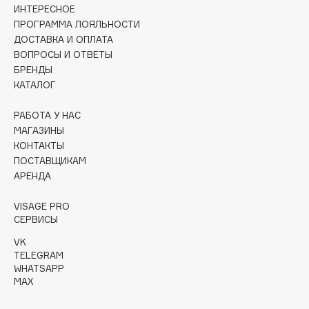
Collagenina
ИНТЕРЕСНОЕ
ПРОГРАММА ЛОЯЛЬНОСТИ
Consly
ДОСТАВКА И ОПЛАТА
Corimo
ВОПРОСЫ И ОТВЕТЫ
CosRX
БРЕНДЫ
Cottolina
КАТАЛОГ
Crescina
РАБОТА У НАС
Cunzite
МАГАЗИНЫ
Curaprox
КОНТАКТЫ
ПОСТАВЩИКАМ
АРЕНДА
D
VISAGE PRO
СЕРВИСЫ
d'Alba
DABO
VK
TELEGRAM
DARLING*
WHATSAPP
Darphin
MAX
Davines