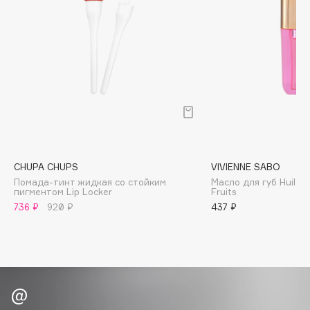
Biomed
Biorepair
Blanx
Blistex
BLOME
Boadicea The Victorious
Bobbi Brown
BOOMSHOP
BORK
CHUPA CHUPS
VIVIENNE SABO
Brunello Cucinelli
Помада-тинт жидкая со стойким
Масло для губ Huile a
пигментом Lip Locker
Fruits
Bvlgari
736 ₽
920 ₽
437 ₽
by TERRY
BY WISHTREND
Byredo
C