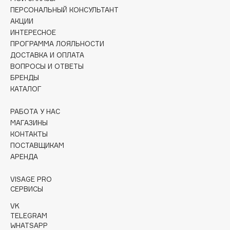
Collagenina
ПЕРСОНАЛЬНЫЙ КОНСУЛЬТАНТ
Consly
АКЦИИ
ИНТЕРЕСНОЕ
Corimo
ПРОГРАММА ЛОЯЛЬНОСТИ
CosRX
ДОСТАВКА И ОПЛАТА
Cottolina
ВОПРОСЫ И ОТВЕТЫ
Crescina
БРЕНДЫ
КАТАЛОГ
Cunzite
Curaprox
РАБОТА У НАС
МАГАЗИНЫ
КОНТАКТЫ
D
ПОСТАВЩИКАМ
АРЕНДА
d'Alba
VISAGE PRO
DABO
СЕРВИСЫ
DARLING*
VK
Darphin
TELEGRAM
Davines
WHATSAPP