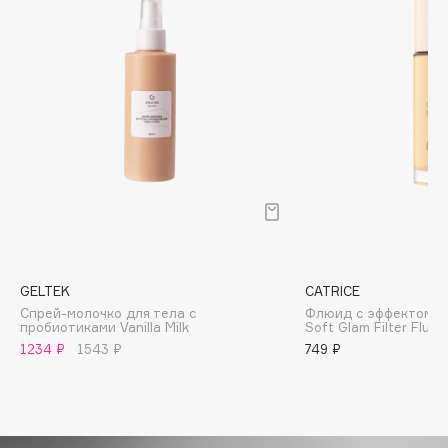
Biomed
Biorepair
Blanx
Blistex
BLOME
Boadicea The Victorious
Bobbi Brown
BOOMSHOP
BORK
Brunello Cucinelli
Bvlgari
GELTEK
CATRICE
Спрей-молочко для тела с
Флюид с эффектом м
by TERRY
пробиотиками Vanilla Milk
Soft Glam Filter Fluid
BY WISHTREND
1234 ₽
1543 ₽
749 ₽
Byredo
C