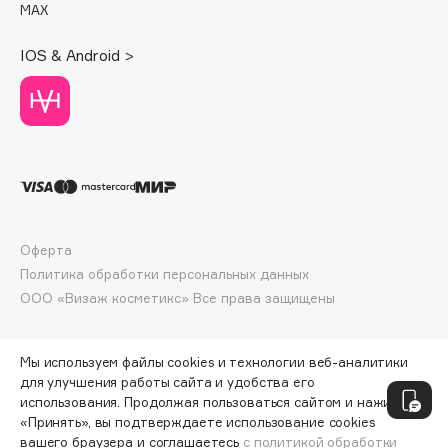
MAX
Deonica
Dessange
IOS & Android >
Dior
Divage
Dolce & Gabbana
Dolomit
Dorco
DP Daily Perfection
Dr. Vranjes Firenze
Оферта
Dr.Althea
Политика обработки персональных данных
Dr.Ceuracle
ООО «Визаж косметикс» Все права защищены
Dr.Jart+
DSD de Luxe
Мы используем файлы cookies и технологии веб-аналитики
Dyson
для улучшения работы сайта и удобства его
использования. Продолжая пользоваться сайтом и нажимая
«Принять», вы подтверждаете использование cookies
вашего браузера и соглашаетесь
с политикой обработки