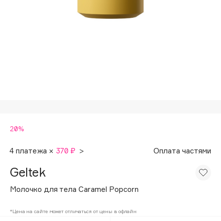
Подарки
Tom Ford
HFC
Для дома
Angiopharm
Техника
KIKO Milano
Estée Lauder
Clarins
0 - 9
20%
100BON
22|11
4 платежа ×
370 ₽
>
Оплата частями
Geltek
A
Молочко для тела Caramel Popcorn
Acqua di Parma
*Цена на сайте может отличаться от цены в офлайн
Acque di Italia