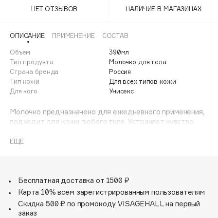
Adele for you
НЕТ ОТЗЫВОВ
НАЛИЧИЕ В МАГАЗИНАХ
Финал лета
Advante
ЭКСКЛЮЗИВ
1 АВГ - 31 АВГ
Aesop
ОПИСАНИЕ
ПРИМЕНЕНИЕ
СОСТАВ
Age Stop
Объем
ЭКСКЛЮЗИВ
390мл
Тип продукта
Молочко для тела
AHFA Cosmetics
Страна бренда
Россия
Ajmal
Тип кожи
Для всех типов кожи
Для кого
Унисекс
Alix Avien
Allies of Skin
Молочко предназначено для ежедневного применения,
AMAN
подходит для кожи любого типа. Устраняет чувство
стянутости после душа, увлажняет, смягчает,
Amina Daudova Brushes
успокаивает и интенсивно питает кожу. Имеет лёгкую
ЕЩЁ
Amouage
текстуру, отлично впитывается, придаёт приятную
Amuleto Di Casa
бархатистость и гладкость коже, не оставляя липкости.
Содержит церамиды, пантенол и сквалан, благодаря
Angiopharm
ЭКСКЛЮЗИВ
которым восстанавливает защитный барьер кожи,
Бесплатная доставка от 1500 ₽
Annbeauty
регенерирует и повышает способность кожи
Карта 10% всем зарегистрированным пользователям
удерживать влагу. Масла сладкого миндаля, ши и какао
Anua
Скидка 500 ₽ по промокоду VISAGEHALL на первый
смягчают кожу без ощущения жирности.
заказ
Apadent