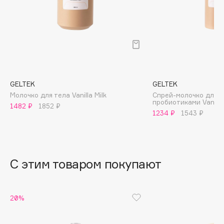
B
Babor
Baffy
Balmain Hair Couture
ЭКСКЛЮЗИВ
Banderas
GELTEK
GELTEK
Basicare
Молочко для тела Vanilla Milk
Спрей-молочко для т
Batiste
пробиотиками Vanilla 
1482 ₽
1852 ₽
Beauty Bomb
1234 ₽
1543 ₽
Beauty Pati
Beautyblades
НОВИНКА
beautyblender
С этим товаром покупают
Bebble
Beverly Hills Polo Club
20%
Biodance
Bioderma