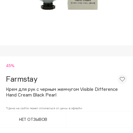
Подарки
Tom Ford
HFC
Для дома
Angiopharm
Техника
KIKO Milano
Estée Lauder
Clarins
0 - 9
45%
Farmstay
100BON
22|11
Крем для рук с черным жемчугом Visible Difference
Hand Cream Black Pearl
A
*Цена на сайте может отличаться от цены в офлайн
НЕТ ОТЗЫВОВ
Acqua di Parma
Acque di Italia