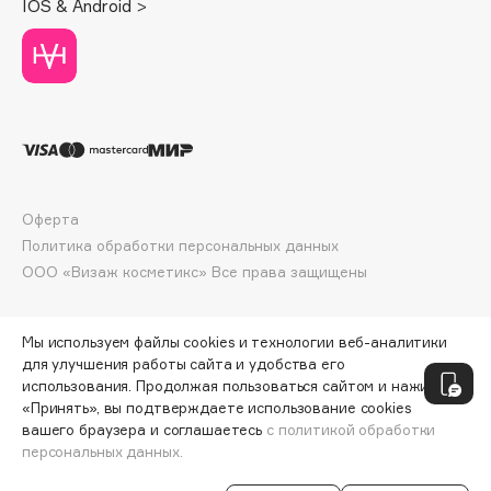
IOS & Android >
Deonica
Dessange
Dior
Divage
Dolce & Gabbana
Dolomit
Dorco
Оферта
DP Daily Perfection
Политика обработки персональных данных
Dr. Vranjes Firenze
ООО «Визаж косметикс» Все права защищены
Dr.Althea
Dr.Ceuracle
Мы используем файлы cookies и технологии веб-аналитики
Dr.Jart+
для улучшения работы сайта и удобства его
использования. Продолжая пользоваться сайтом и нажимая
DSD de Luxe
«Принять», вы подтверждаете использование cookies
Dyson
вашего браузера и соглашаетесь
с политикой обработки
персональных данных.
СООБЩИТЬ О ПОСТУПЛЕНИИ
316 ₽