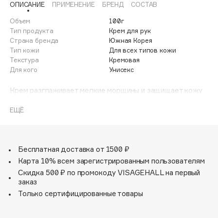
ОПИСАНИЕ
ПРИМЕНЕНИЕ
БРЕНД
СОСТАВ
Adele for you
Финал лета
Advante
Объем
100г
ЭКСКЛЮЗИВ
Тип продукта
Крем для рук
1 АВГ - 31 АВГ
Aesop
Страна бренда
Южная Корея
Age Stop
Тип кожи
Для всех типов кожи
ЭКСКЛЮЗИВ
Текстура
Кремовая
AHFA Cosmetics
Для кого
Унисекс
Ajmal
Крем разглаживает мелкие морщины и защищает кожу
Alix Avien
от появления пигментации. Экстракты жемчуга,
Allies of Skin
центеллы азиатской и календулы уменьшают
ЕЩЁ
AMAN
покраснения и тонизируют. У крема лёгкая текстура,
которая быстро впитывается и не оставляет липкости.
Amina Daudova Brushes
Amouage
Бесплатная доставка от 1500 ₽
Amuleto Di Casa
Карта 10% всем зарегистрированным пользователям
Скидка 500 ₽ по промокоду VISAGEHALL на первый
Angiopharm
ЭКСКЛЮЗИВ
заказ
Annbeauty
Только сертифицированные товары
Anua
Apadent