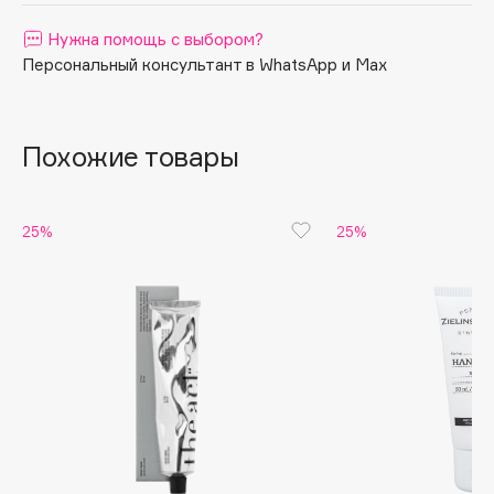
Apagard
Нужна помощь с выбором?
Aravia Professional
Персональный консультант в WhatsApp и Max
Arcadia
Archetype
Похожие товары
Architect Demidoff
ARIVE MAKEUP
Art&Fact
25%
25%
Art-Visage
Artdeco
Astra
Atelier Rebul
Augustinus Bader
Aveda
Avene