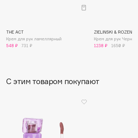
B
Babor
Baffy
THE ACT
ZIELINSKI & ROZEN
Balmain Hair Couture
ЭКСКЛЮЗИВ
Крем для рук ламеллярный
Крем для рук Черная
Banderas
548 ₽
731 ₽
1238 ₽
1650 ₽
Basicare
Batiste
Beauty Bomb
Beauty Pati
С этим товаром покупают
Beautyblades
НОВИНКА
beautyblender
Bebble
Beverly Hills Polo Club
Biodance
Bioderma