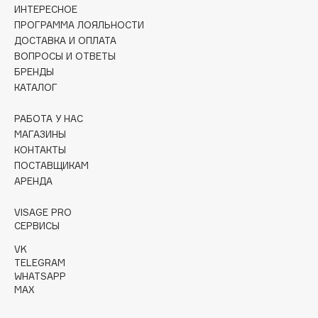
Collagenina
ИНТЕРЕСНОЕ
ПРОГРАММА ЛОЯЛЬНОСТИ
Consly
ДОСТАВКА И ОПЛАТА
Corimo
ВОПРОСЫ И ОТВЕТЫ
CosRX
БРЕНДЫ
КАТАЛОГ
Cottolina
Crescina
РАБОТА У НАС
Cunzite
МАГАЗИНЫ
Curaprox
КОНТАКТЫ
ПОСТАВЩИКАМ
АРЕНДА
D
VISAGE PRO
СЕРВИСЫ
d'Alba
VK
DABO
TELEGRAM
DARLING*
WHATSAPP
MAX
Darphin
Davines