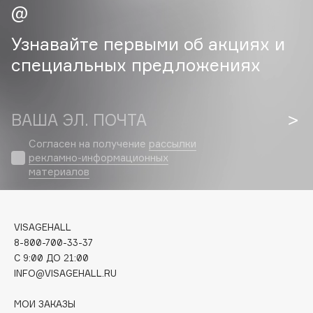
Cadence
Узнавайте первыми об акциях и
Capelli Dorati
специальных предложениях
Carbon Theory
Carmex
Carolina Herrera
ВАША ЭЛ. ПОЧТА
Catrice
Согласен на получение
рассылки
Celimax
рекламно-информационных
Cettua
материалов
Chupa Chups
Clarette
Clarins
VISAGEHALL
Clarins Precious
8-800-700-33-37
C 9:00 ДО 21:00
Clinique
INFO@VISAGEHALL.RU
Clive Christian
Club De Nuit
МОИ ЗАКАЗЫ