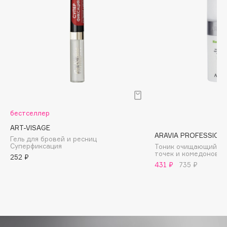
Biomed
Biorepair
Blanx
Blistex
BLOME
Boadicea The Victorious
Bobbi Brown
BOOMSHOP
бестселлер
BORK
ART-VISAGE
Brunello Cucinelli
ARAVIA PROFESSION
Гель для бровей и ресниц
Bvlgari
Суперфиксация
Тоник очищающий пр
точек и комедонов
252 ₽
by TERRY
431 ₽
735 ₽
BY WISHTREND
Byredo
C