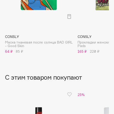
B
Babor
Baffy
Balmain Hair Couture
ЭКСКЛЮЗИВ
Banderas
CONSLY
CONSLY
Маска тканевая после солнца BAD GIRL
Прокладки женские 
Basicare
- Good Skin
Pads
Batiste
64 ₽
85 ₽
165 ₽
220 ₽
Beauty Bomb
Beauty Pati
Beautyblades
НОВИНКА
С этим товаром покупают
beautyblender
Bebble
Beverly Hills Polo Club
25%
Biodance
Bioderma