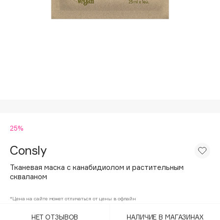
Подарки
Tom Ford
HFC
Для дома
Angiopharm
Техника
KIKO Milano
Estée Lauder
Clarins
0 - 9
25%
100BON
22|11
Consly
Тканевая маска с канабидиолом и растительным
A
скваланом
Acqua di Parma
*Цена на сайте может отличаться от цены в офлайн
Acque di Italia
НЕТ ОТЗЫВОВ
НАЛИЧИЕ В МАГАЗИНАХ