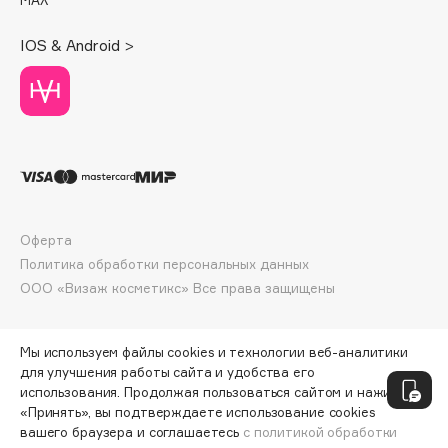
Deonica
Dessange
IOS & Android >
Dior
Divage
Dolce & Gabbana
Dolomit
Dorco
DP Daily Perfection
Dr. Vranjes Firenze
Оферта
Политика обработки персональных данных
Dr.Althea
ООО «Визаж косметикс» Все права защищены
Dr.Ceuracle
Dr.Jart+
DSD de Luxe
Мы используем файлы cookies и технологии веб-аналитики
для улучшения работы сайта и удобства его
Dyson
использования. Продолжая пользоваться сайтом и нажимая
«Принять», вы подтверждаете использование cookies
вашего браузера и соглашаетесь
с политикой обработки