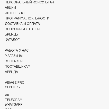
ПЕРСОНАЛЬНЫЙ КОНСУЛЬТАНТ
Collagenina
АКЦИИ
Consly
ИНТЕРЕСНОЕ
Corimo
ПРОГРАММА ЛОЯЛЬНОСТИ
CosRX
ДОСТАВКА И ОПЛАТА
ВОПРОСЫ И ОТВЕТЫ
Cottolina
БРЕНДЫ
Crescina
КАТАЛОГ
Cunzite
Curaprox
РАБОТА У НАС
МАГАЗИНЫ
КОНТАКТЫ
D
ПОСТАВЩИКАМ
АРЕНДА
d'Alba
VISAGE PRO
DABO
СЕРВИСЫ
DARLING*
VK
Darphin
TELEGRAM
WHATSAPP
Davines
MAX