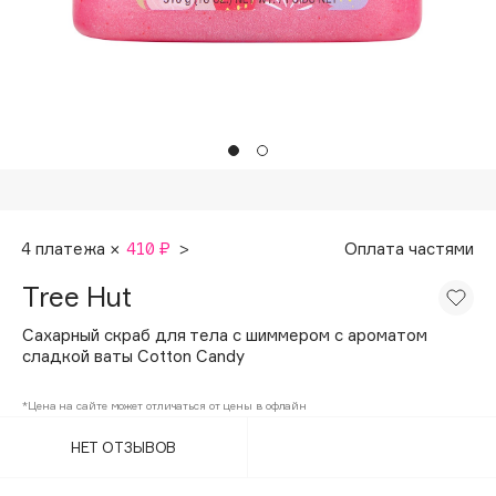
Подарки
Tom Ford
HFC
Для дома
Angiopharm
Техника
KIKO Milano
Estée Lauder
Clarins
0 - 9
4 платежа ×
410 ₽
>
Оплата частями
Tree Hut
100BON
22|11
Сахарный скраб для тела с шиммером c ароматом
сладкой ваты Cotton Candy
A
*Цена на сайте может отличаться от цены в офлайн
НЕТ ОТЗЫВОВ
Acqua di Parma
Acque di Italia