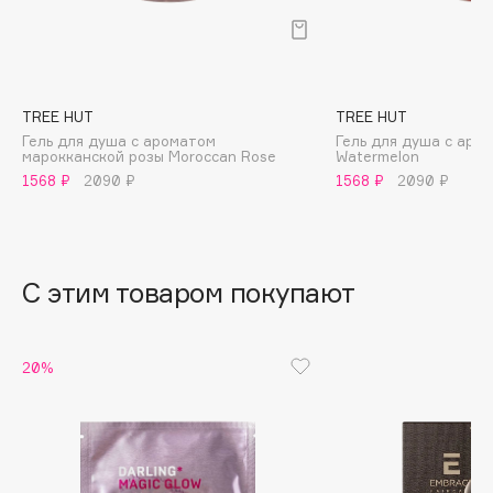
B
Babor
Baffy
TREE HUT
TREE HUT
Balmain Hair Couture
ЭКСКЛЮЗИВ
Гель для душа с ароматом
Гель для душа с аро
Banderas
марокканской розы Moroccan Rose
Watermelon
1568 ₽
2090 ₽
1568 ₽
2090 ₽
Basicare
Batiste
Beauty Bomb
Beauty Pati
С этим товаром покупают
Beautyblades
НОВИНКА
beautyblender
20%
Bebble
Beverly Hills Polo Club
Biodance
Bioderma