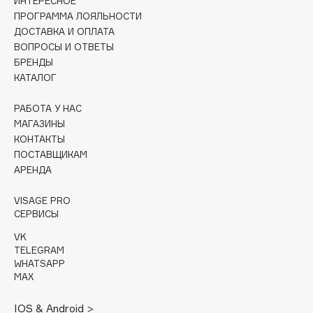
ИНТЕРЕСНОЕ
Collagenina
ПРОГРАММА ЛОЯЛЬНОСТИ
Consly
ДОСТАВКА И ОПЛАТА
Corimo
ВОПРОСЫ И ОТВЕТЫ
БРЕНДЫ
CosRX
КАТАЛОГ
Cottolina
Crescina
РАБОТА У НАС
МАГАЗИНЫ
Cunzite
КОНТАКТЫ
Curaprox
ПОСТАВЩИКАМ
АРЕНДА
D
VISAGE PRO
СЕРВИСЫ
d'Alba
VK
DABO
TELEGRAM
WHATSAPP
DARLING*
MAX
Darphin
Davines
IOS & Android >