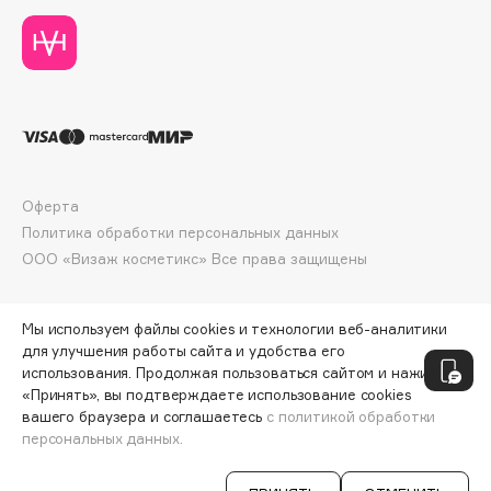
Deonica
Dessange
Dior
Divage
Dolce & Gabbana
Dolomit
Dorco
Оферта
DP Daily Perfection
Политика обработки персональных данных
ООО «Визаж косметикс» Все права защищены
Dr. Vranjes Firenze
Dr.Althea
Dr.Ceuracle
Мы используем файлы cookies и технологии веб-аналитики
для улучшения работы сайта и удобства его
Dr.Jart+
использования. Продолжая пользоваться сайтом и нажимая
DSD de Luxe
«Принять», вы подтверждаете использование cookies
Dyson
вашего браузера и соглашаетесь
с политикой обработки
персональных данных.
СООБЩИТЬ О ПОСТУПЛЕНИИ
2190 ₽