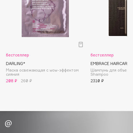
Biomed
Biorepair
Blanx
Blistex
BLOME
Boadicea The Victorious
Bobbi Brown
бестселлер
бестселлер
BOOMSHOP
DARLING*
EMBRACE HAIRCARE
BORK
Маска освежающая с wow-эффектом
Шампунь для объема 
cияния
Shampoo
Brunello Cucinelli
208 ₽
260 ₽
2310 ₽
Bvlgari
by TERRY
BY WISHTREND
Byredo
C