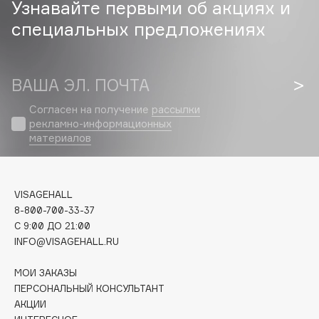
Узнавайте первыми об акциях и
специальных предложениях
Cadence
Capelli Dorati
Carbon Theory
ВАША ЭЛ. ПОЧТА
Carmex
Carolina Herrera
Согласен на получение
рассылки
рекламно-информационных
Catrice
материалов
Celimax
Cettua
Chupa Chups
VISAGEHALL
Clarette
8-800-700-33-37
C 9:00 ДО 21:00
Clarins
INFO@VISAGEHALL.RU
Clarins Precious
Clinique
МОИ ЗАКАЗЫ
Clive Christian
ПЕРСОНАЛЬНЫЙ КОНСУЛЬТАНТ
АКЦИИ
Club De Nuit