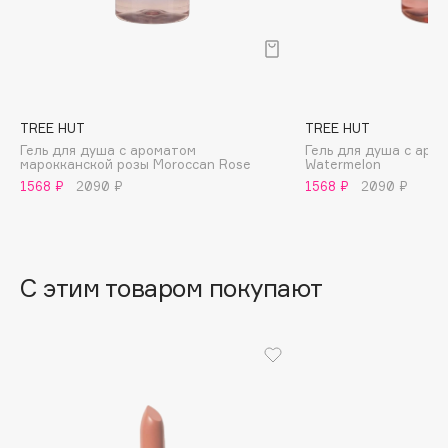
B
Babor
Baffy
Balmain Hair Couture
ЭКСКЛЮЗИВ
TREE HUT
TREE HUT
Banderas
Гель для душа с ароматом
Гель для душа с аро
марокканской розы Moroccan Rose
Watermelon
Basicare
1568 ₽
2090 ₽
1568 ₽
2090 ₽
Batiste
Beauty Bomb
Beauty Pati
С этим товаром покупают
Beautyblades
НОВИНКА
beautyblender
Bebble
Beverly Hills Polo Club
Biodance
Bioderma