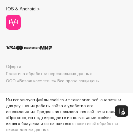
Deonica
IOS & Android >
Dessange
Dior
Divage
Dolce & Gabbana
Dolomit
Dorco
DP Daily Perfection
Оферта
Dr. Vranjes Firenze
Политика обработки персональных данных
Dr.Althea
ООО «Визаж косметикс» Все права защищены
Dr.Ceuracle
Dr.Jart+
Мы используем файлы cookies и технологии веб-аналитики
DSD de Luxe
для улучшения работы сайта и удобства его
использования. Продолжая пользоваться сайтом и нажимая
Dyson
«Принять», вы подтверждаете использование cookies
вашего браузера и соглашаетесь
с политикой обработки
персональных данных.
СООБЩИТЬ О ПОСТУПЛЕНИИ
2190 ₽