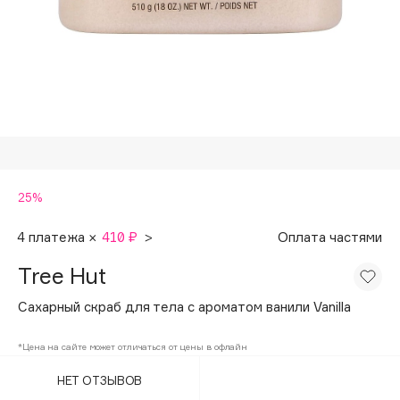
Подарки
Tom Ford
HFC
Для дома
Angiopharm
Техника
KIKO Milano
Estée Lauder
Clarins
0 - 9
25%
100BON
4 платежа ×
410 ₽
>
Оплата частями
22|11
Tree Hut
Сахарный скраб для тела с ароматом ванили Vanilla
A
*Цена на сайте может отличаться от цены в офлайн
Acqua di Parma
НЕТ ОТЗЫВОВ
Acque di Italia