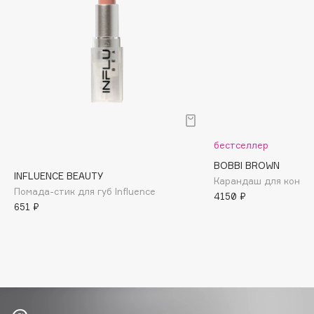
Biomed
Biorepair
Blanx
Blistex
BLOME
Boadicea The Victorious
Bobbi Brown
BOOMSHOP
бестселлер
BORK
BOBBI BROWN
INFLUENCE BEAUTY
Brunello Cucinelli
Карандаш для контура
Помада-стик для губ Influence
4150 ₽
Bvlgari
651 ₽
by TERRY
BY WISHTREND
Byredo
C