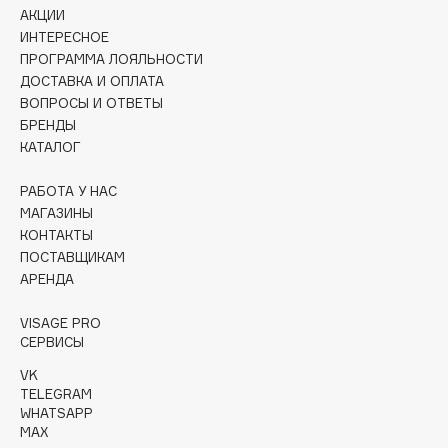
Collagenina
АКЦИИ
ИНТЕРЕСНОЕ
Consly
ПРОГРАММА ЛОЯЛЬНОСТИ
Corimo
ДОСТАВКА И ОПЛАТА
CosRX
ВОПРОСЫ И ОТВЕТЫ
Cottolina
БРЕНДЫ
КАТАЛОГ
Crescina
Cunzite
РАБОТА У НАС
Curaprox
МАГАЗИНЫ
КОНТАКТЫ
ПОСТАВЩИКАМ
D
АРЕНДА
VISAGE PRO
d'Alba
СЕРВИСЫ
DABO
VK
DARLING*
TELEGRAM
Darphin
WHATSAPP
MAX
Davines