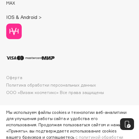
MAX
Deonica
Dessange
IOS & Android >
Dior
Divage
Dolce & Gabbana
Dolomit
Dorco
DP Daily Perfection
Dr. Vranjes Firenze
Оферта
Dr.Althea
Политика обработки персональных данных
Dr.Ceuracle
ООО «Визаж косметикс» Все права защищены
Dr.Jart+
DSD de Luxe
Мы используем файлы cookies и технологии веб-аналитики
Dyson
для улучшения работы сайта и удобства его
использования. Продолжая пользоваться сайтом и нажимая
«Принять», вы подтверждаете использование cookies
вашего браузера и соглашаетесь
с политикой обработки