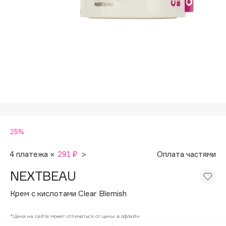
Подарки
Tom Ford
HFC
Для дома
Angiopharm
Техника
KIKO Milano
Estée Lauder
Clarins
0 - 9
25%
100BON
22|11
4 платежа ×
291 ₽
>
Оплата частями
NEXTBEAU
A
Крем с кислотами Clear Blemish
Acqua di Parma
*Цена на сайте может отличаться от цены в офлайн
Acque di Italia