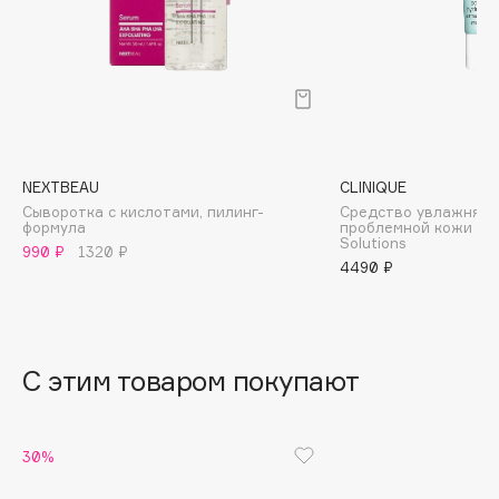
B
Babor
Baffy
Balmain Hair Couture
ЭКСКЛЮЗИВ
Banderas
NEXTBEAU
CLINIQUE
Basicare
Сыворотка с кислотами, пилинг-
Средство увлажняю
Batiste
формула
проблемной кожи Ant
Solutions
Beauty Bomb
990 ₽
1320 ₽
4490 ₽
Beauty Pati
Beautyblades
НОВИНКА
beautyblender
С этим товаром покупают
Bebble
Beverly Hills Polo Club
Biodance
30%
Bioderma