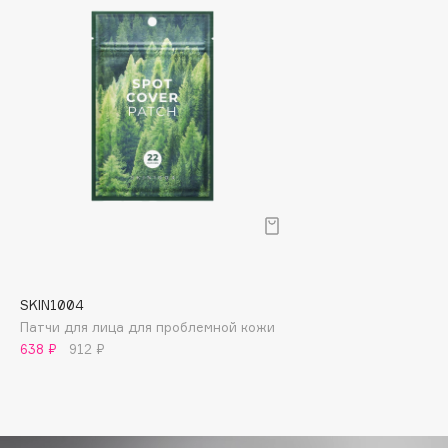
Biomed
Biorepair
Blanx
Blistex
BLOME
Boadicea The Victorious
Bobbi Brown
BOOMSHOP
BORK
Brunello Cucinelli
Bvlgari
SKIN1004
by TERRY
Патчи для лица для проблемной кожи
BY WISHTREND
638 ₽
912 ₽
Byredo
C