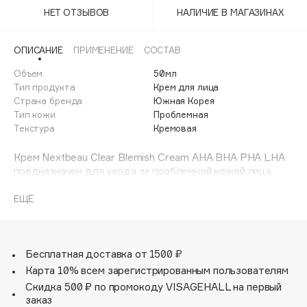
Adele for you
НЕТ ОТЗЫВОВ
НАЛИЧИЕ В МАГАЗИНАХ
Финал лета
Advante
ЭКСКЛЮЗИВ
1 АВГ - 31 АВГ
Aesop
ОПИСАНИЕ
ПРИМЕНЕНИЕ
СОСТАВ
Age Stop
Объем
ЭКСКЛЮЗИВ
50мл
Тип продукта
Крем для лица
AHFA Cosmetics
Страна бренда
Южная Корея
Ajmal
Тип кожи
Проблемная
Текстура
Кремовая
Alix Avien
Allies of Skin
Крем Nextbeau Clear Blemish Cream AHA BHA PHA LHA
AMAN
предназначен для ухода за проблемной кожей лица.
Легкая некомедогенная текстура мгновенно
Amina Daudova Brushes
впитывается, не оставляя за собой липкости и жирности.
ЕЩЁ
Amouage
В состав средства входят кислоты, экстракт центеллы
Amuleto Di Casa
азиатской, гиалуроновая кислота и керамиды. Такой
микс бережно отшелушивает омертвевшие клетки.
Angiopharm
ЭКСКЛЮЗИВ
Бесплатная доставка от 1500 ₽
Annbeauty
Он устраняет черные точки, акне и постакне, оказывает
Карта 10% всем зарегистрированным пользователям
поросужающий, себорегулирующий, увлажняющий,
Anua
Скидка 500 ₽ по промокоду VISAGEHALL на первый
успокаивающий и противовоспалительный эффект.
заказ
Apadent