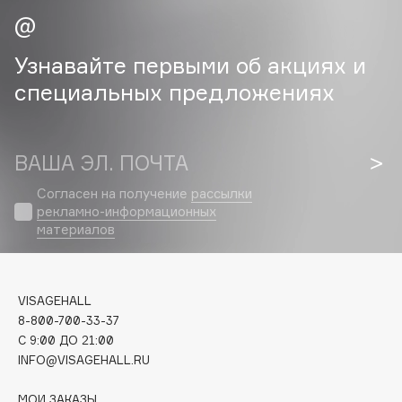
Cadence
Узнавайте первыми об акциях и
Capelli Dorati
Carbon Theory
специальных предложениях
Carmex
Carolina Herrera
ВАША ЭЛ. ПОЧТА
Catrice
Celimax
Согласен на получение
рассылки
Cettua
рекламно-информационных
материалов
Chupa Chups
Clarette
Clarins
VISAGEHALL
Clarins Precious
НОВИНКА
8-800-700-33-37
Clinique
C 9:00 ДО 21:00
INFO@VISAGEHALL.RU
Clive Christian
Club De Nuit
МОИ ЗАКАЗЫ