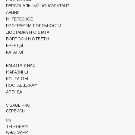
Collagenina
ПЕРСОНАЛЬНЫЙ КОНСУЛЬТАНТ
Consly
АКЦИИ
ИНТЕРЕСНОЕ
Corimo
ПРОГРАММА ЛОЯЛЬНОСТИ
CosRX
ДОСТАВКА И ОПЛАТА
Cottolina
ВОПРОСЫ И ОТВЕТЫ
БРЕНДЫ
Crescina
КАТАЛОГ
Cunzite
Curaprox
РАБОТА У НАС
МАГАЗИНЫ
КОНТАКТЫ
D
ПОСТАВЩИКАМ
АРЕНДА
d'Alba
VISAGE PRO
DABO
СЕРВИСЫ
DARLING*
VK
Darphin
TELEGRAM
Davines
WHATSAPP