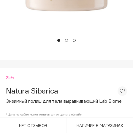
Подарки
Tom Ford
HFC
Для дома
Angiopharm
Техника
KIKO Milano
Estée Lauder
Clarins
0 - 9
25%
100BON
22|11
Natura Siberica
Энзимный полиш для тела выравнивающий Lab Biome
A
*Цена на сайте может отличаться от цены в офлайн
Acqua di Parma
НЕТ ОТЗЫВОВ
НАЛИЧИЕ В МАГАЗИНАХ
Acque di Italia