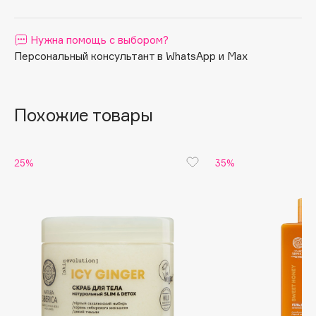
Apagard
Aravia Professional
Нужна помощь с выбором?
Персональный консультант в WhatsApp и Max
Arcadia
Archetype
Architect Demidoff
Похожие товары
ARIVE MAKEUP
Art&Fact
Art-Visage
25%
35%
Artdeco
Astra
Atelier Rebul
Augustinus Bader
Aveda
Avene