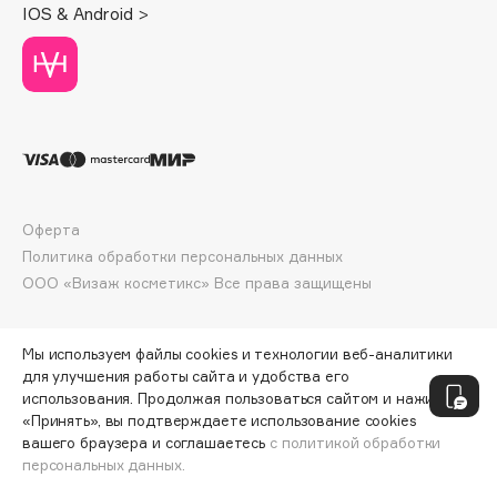
IOS & Android >
Deonica
Dessange
Dior
Divage
Dolce & Gabbana
Dolomit
Dorco
Оферта
DP Daily Perfection
Политика обработки персональных данных
Dr. Vranjes Firenze
ООО «Визаж косметикс» Все права защищены
Dr.Althea
Dr.Ceuracle
Мы используем файлы cookies и технологии веб-аналитики
Dr.Jart+
для улучшения работы сайта и удобства его
DSD de Luxe
использования. Продолжая пользоваться сайтом и нажимая
«Принять», вы подтверждаете использование cookies
Dyson
вашего браузера и соглашаетесь
с политикой обработки
персональных данных.
ДОБАВИТЬ В КОРЗИНУ
459 ₽
612 ₽