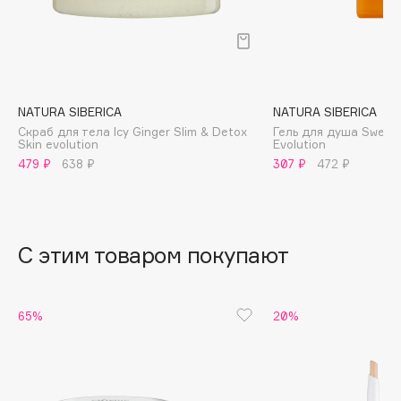
B
Babor
Baffy
Balmain Hair Couture
ЭКСКЛЮЗИВ
NATURA SIBERICA
NATURA SIBERICA
Banderas
Скраб для тела Icy Ginger Slim & Detox
Гель для душа Sweet 
Skin evolution
Evolution
Basicare
479 ₽
638 ₽
307 ₽
472 ₽
Batiste
Beauty Bomb
Beauty Pati
С этим товаром покупают
Beautyblades
НОВИНКА
beautyblender
Bebble
65%
20%
Beverly Hills Polo Club
Biodance
Bioderma