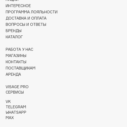
Collagenina
ИНТЕРЕСНОЕ
Consly
ПРОГРАММА ЛОЯЛЬНОСТИ
ДОСТАВКА И ОПЛАТА
Corimo
ВОПРОСЫ И ОТВЕТЫ
CosRX
БРЕНДЫ
Cottolina
КАТАЛОГ
Crescina
РАБОТА У НАС
Cunzite
МАГАЗИНЫ
Curaprox
КОНТАКТЫ
ПОСТАВЩИКАМ
АРЕНДА
D
VISAGE PRO
d'Alba
СЕРВИСЫ
DABO
VK
TELEGRAM
DARLING*
WHATSAPP
Darphin
MAX
Davines