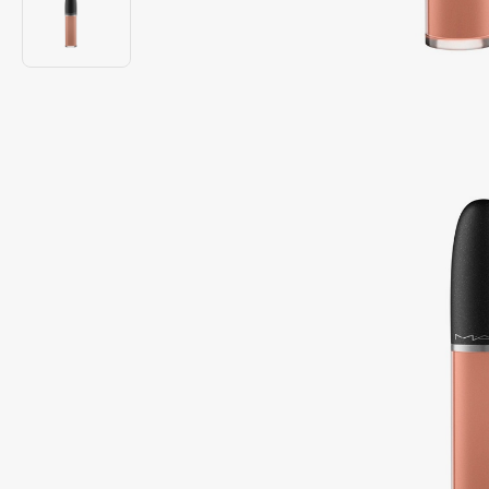
Подарки
0 - 9
Для дома
100BON
22|11
Техника
A
Acqua di Parma
Amina Daudova Brushes
Acque di Italia
Amouage
Adele for you
Amuleto Di Casa
Advante
Angiopharm
ЭКСКЛЮЗИВ
ЭКСКЛЮЗИВ
Aesop
Annbeauty
Age Stop
Anua
ЭКСКЛЮЗИВ
Apadent
AHFA Cosmetics
Apagard
Ajmal