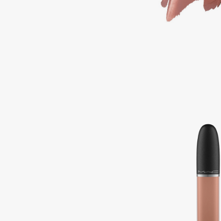
BLOME
C
Cadence
Chupa Chups
Capelli Dorati
Clarette
Carbon Theory
Clarins
Carmex
Clarins Precious
Carolina Herrera
Clinique
Catrice
Clive Christian
Celimax
Club De Nuit
Cettua
Collagenina