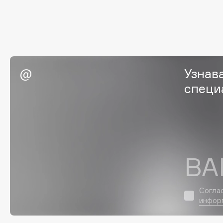
I
I Love My Hair
INGLOT
Узнав
Iceberg
Initio
Icon Skin
Insight Professional
специ
Influence Beauty
Institut Esthederm
J
ВА
James Read
Janeke
Согла
Jan Marini
Jimmy Choo
ЭКСКЛЮЗИВ
инфор
JMsolution
Jane Iredale