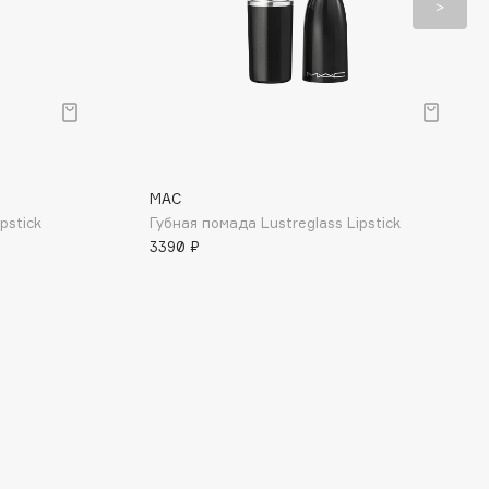
MAC
pstick
Губная помада Lustreglass Lipstick
3390 ₽