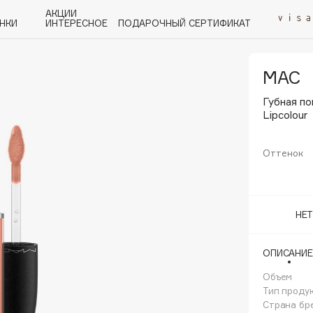
АКЦИИ
НКИ
ИНТЕРЕСНОЕ
ПОДАРОЧНЫЙ СЕРТИФИКАТ
MAC
P
Q
R
S
T
U
V
W
Y
Z
А - Я
Губная по
Lipcolour
Оттенок
Angiopharm
НЕ
KIKO Milano
Estée Lauder
ОПИСАНИЕ
Clarins
Объем
Тип проду
Страна бр