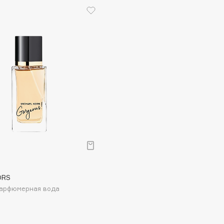
Gourmandise
Grace Day
Guerlain
Guess
р
Holika Holika
ORS
Парфюмерная вода
Holly Polly
Holy Land