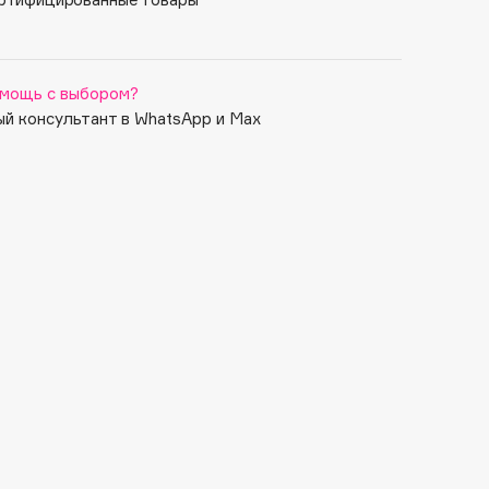
LadyBeGood
Mademoiselle
Mango Mango
мощь с выбором?
й консультант в WhatsApp и Max
Metrochrome
Oh, Lady
Personal Statement
Quite the Standout
Recollection
Red Jade
Rich & Restless
Simply Smoked
Slipper Orchid