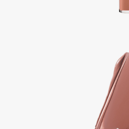
Aravia Professional
Alix Avien
Arcadia
Allies of Skin
Archetype
AMAN
B
Babor
beautyblender
Baffy
Bebble
Balmain Hair Couture
Beverly Hills Polo Club
ЭКСКЛЮЗИВ
Biodance
Banderas
Bioderma
Basicare
Biomed
Batiste
Biorepair
Beauty Bomb
Blanx
Beauty Pati
Blistex
Beautyblades
НОВИНКА