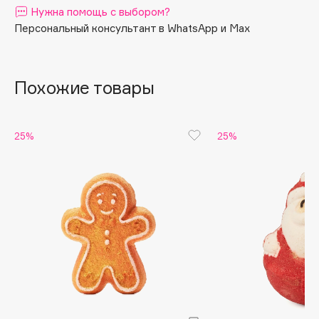
Нужна помощь с выбором?
Apagard
Персональный консультант в WhatsApp и Max
Aravia Professional
Arcadia
Archetype
Похожие товары
Architect Demidoff
ARIVE MAKEUP
25%
25%
Art&Fact
Art-Visage
Artdeco
Astra
Atelier Rebul
Augustinus Bader
Aveda
Avene