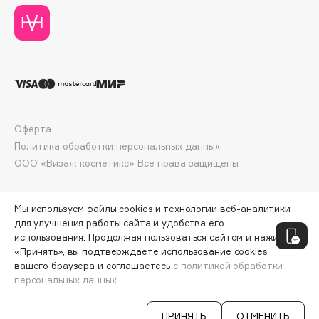
Deonica
Dessange
Dior
Divage
Dolce & Gabbana
Dolomit
Оферта
Dorco
Политика обработки персональных данных
DP Daily Perfection
ООО «Визаж косметикс» Все права защищены
Dr. Vranjes Firenze
Dr.Althea
Мы используем файлы cookies и технологии веб-аналитики
Dr.Ceuracle
для улучшения работы сайта и удобства его
Dr.Jart+
использования. Продолжая пользоваться сайтом и нажимая
DSD de Luxe
«Принять», вы подтверждаете использование cookies
вашего браузера и соглашаетесь
с политикой обработки
Dyson
персональных данных.
СООБЩИТЬ О ПОСТУПЛЕНИИ
364 ₽
ПРИНЯТЬ
ОТМЕНИТЬ