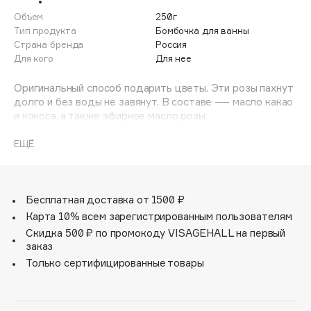
Adele for you
Объем
250г
Финал лета
Advante
Тип продукта
Бомбочка для ванны
ЭКСКЛЮЗИВ
Страна бренда
Россия
1 АВГ - 31 АВГ
Aesop
Для кого
Для нее
Age Stop
ЭКСКЛЮЗИВ
Оригинальный способ подарить цветы. Эти розы пахнут
AHFA Cosmetics
долго и без воды не завянут. В составе — масло какао
Ajmal
и кокоса, а также эфирное масло розы.
Alix Avien
Важно: количество бутонов в бомбочке может
ЕЩЁ
Allies of Skin
варьироваться от 3 до 6 штук. Цвет также может быть
AMAN
алым, розовым насыщенным или пыльно-розовым.
Amina Daudova Brushes
Бесплатная доставка от 1500 ₽
Amouage
Карта 10% всем зарегистрированным пользователям
Amuleto Di Casa
Скидка 500 ₽ по промокоду VISAGEHALL на первый
заказ
Angiopharm
ЭКСКЛЮЗИВ
Только сертифицированные товары
Annbeauty
Anua
Apadent