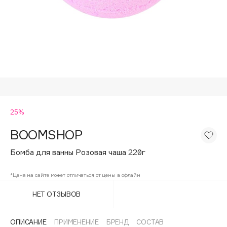
Подарки
Tom Ford
HFC
Для дома
Angiopharm
Техника
KIKO Milano
Estée Lauder
Clarins
0 - 9
25%
BOOMSHOP
100BON
22|11
Бомба для ванны Розовая чаша 220г
*Цена на сайте может отличаться от цены в офлайн
A
НЕТ ОТЗЫВОВ
Acqua di Parma
Acque di Italia
ОПИСАНИЕ
ПРИМЕНЕНИЕ
БРЕНД
СОСТАВ