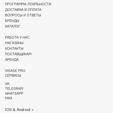
Collagenina
ПРОГРАММА ЛОЯЛЬНОСТИ
ДОСТАВКА И ОПЛАТА
Consly
ВОПРОСЫ И ОТВЕТЫ
Corimo
БРЕНДЫ
CosRX
КАТАЛОГ
Cottolina
РАБОТА У НАС
Crescina
МАГАЗИНЫ
Cunzite
КОНТАКТЫ
Curaprox
ПОСТАВЩИКАМ
АРЕНДА
D
VISAGE PRO
СЕРВИСЫ
d'Alba
VK
TELEGRAM
DABO
WHATSAPP
DARLING*
MAX
Darphin
IOS & Android >
Davines