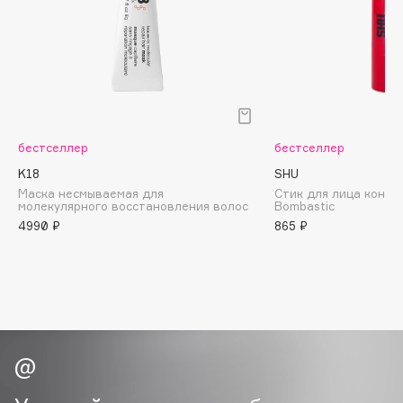
Biomed
Biorepair
Blanx
Blistex
BLOME
Boadicea The Victorious
бестселлер
бестселлер
Bobbi Brown
K18
SHU
BOOMSHOP
Маска несмываемая для
Стик для лица конт
молекулярного восстановления волос
Bombastic
BORK
4990 ₽
865 ₽
Brunello Cucinelli
Bvlgari
by TERRY
BY WISHTREND
Byredo
C