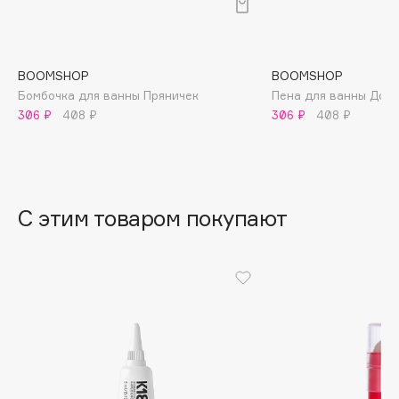
B
Babor
Baffy
BOOMSHOP
BOOMSHOP
Бомбочка для ванны Пряничек
Пена для ванны Доб
Balmain Hair Couture
ЭКСКЛЮЗИВ
306 ₽
408 ₽
306 ₽
408 ₽
Banderas
Basicare
Batiste
Beauty Bomb
С этим товаром покупают
Beauty Pati
Beautyblades
НОВИНКА
beautyblender
Bebble
Beverly Hills Polo Club
Biodance
Bioderma