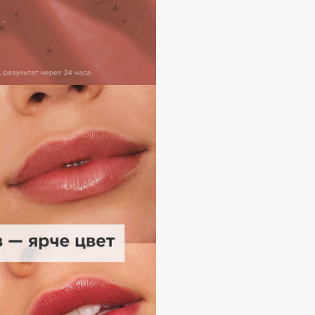
Eva Mosaic
Ex Nihilo
EXOARI L
Fragrance Du Bois
Frederic Malle
Frudia
Funny Organix