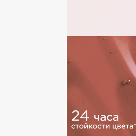
D
d'Alba
Dior
DABO
Divage
DARLING*
Dolce & Gabbana
Darphin
Dolomit
Davines
Dorco
Deonica
DP Daily Perfection
Dessange
Dr. Vranjes Firenze
E
Eat My
Ella Bartsueva Brushes
Ecolatier
EMBRACE Haircare
Ecotools
Emmanuelle Jane
EGG
Enough