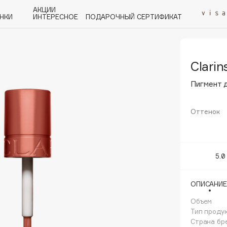
АКЦИИ
НКИ
ИНТЕРЕСНОЕ
ПОДАРОЧНЫЙ СЕРТИФИКАТ
Clarin
P
Q
R
S
T
U
V
W
Y
Z
А - Я
Пигмент д
Оттенок
Angiopharm
5.0
KIKO Milano
Estée Lauder
ОПИСАНИЕ
Clarins
Объем
Тип проду
Страна бр