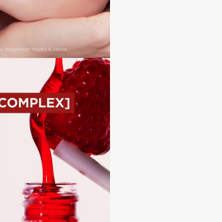
Consly
Corimo
CosRX
Cottolina
Crescina
Cunzite
Curaprox