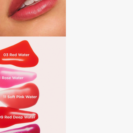
Gourmandise
Grace Day
Guerlain
Guess
Holika Holika
Holly Polly
Holy Land