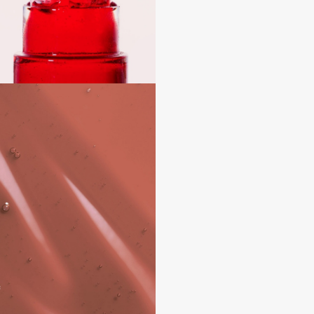
Dr.Althea
Dr.Ceuracle
Dr.Jart+
DSD de Luxe
Dyson
Estée Lauder
Etat Pur
Etude House
Etude organix