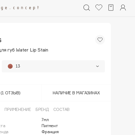
s
ля губ Water Lip Stain
13
01
03
(1 ОТЗЫВ)
НАЛИЧИЕ В МАГАЗИНАХ
04
ПРИМЕНЕНИЕ
БРЕНД
СОСТАВ
09
7мл
кта
Пигмент
11
енда
Франция