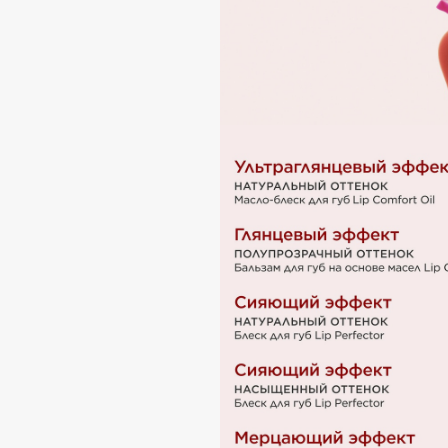
I
I Love My Hair
INGLOT
Iceberg
Initio
Icon Skin
Insight Professional
Influence Beauty
Institut Esthederm
J
James Read
Janeke
Jan Marini
Jimmy Choo
ЭКСКЛЮЗИВ
JMsolution
Jane Iredale