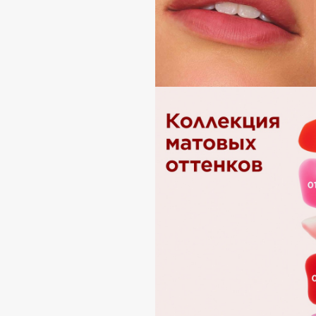
G
Garnier
Giardino Magico
Gecko
Gillette
Geltek
Givenchy
Genosys
Global Keratin
ЭКСКЛЮЗИВ
Global White
Geomar
H
Hadat Cosmetics
HELIBEAUTY
Hamis
Hempz
Hapica
HFC