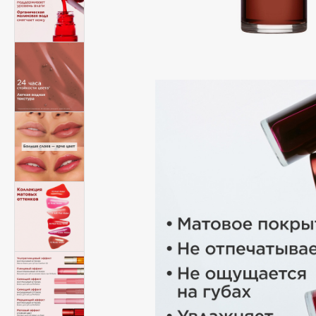
Подарки
0 - 9
Для дома
100BON
22|11
Техника
A
Acqua di Parma
Amina Daudova Brushes
Acque di Italia
Amouage
Adele for you
Amuleto Di Casa
Advante
Angiopharm
ЭКСКЛЮЗИВ
ЭКСКЛЮЗИВ
Aesop
Annbeauty
Age Stop
Anua
ЭКСКЛЮЗИВ
Apadent
AHFA Cosmetics
Apagard
Ajmal