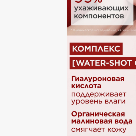
BLOME
C
Cadence
Chupa Chups
Capelli Dorati
Clarette
Carbon Theory
Clarins
Carmex
Clarins Precious
Carolina Herrera
Clinique
Catrice
Clive Christian
Celimax
Club De Nuit
Cettua
Collagenina