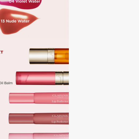
Institute Estelare
Instytutum
invisibobble
IS Clinical
Jo Malone London
Juliette Has A Gun
Juvena