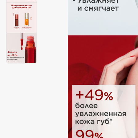
Aravia Professional
Alix Avien
Arcadia
Allies of Skin
Archetype
AMAN
B
Babor
beautyblender
Baffy
Bebble
Balmain Hair Couture
Beverly Hills Polo Club
ЭКСКЛЮЗИВ
Biodance
Banderas
Bioderma
Basicare
Biomed
Batiste
Biorepair
Beauty Bomb
Blanx
Beauty Pati
Blistex
Beautyblades
НОВИНКА