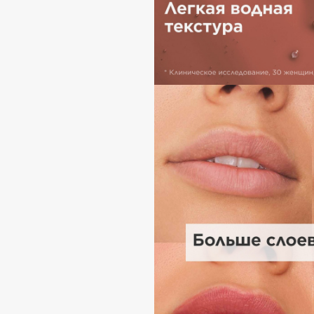
EGIA
EpilProfi
Eigshow
Erborian
Elemis
Essence
Elian Russia
Essential Parfums Paris
Elie Saab
Estrâde
F
FANE
Flipper
Farmstay
FLOEMA
Felce Azzurra
Floraïku
Fillerina
Forlle'd
ЭКСКЛЮЗИВ
Fiona Franchimon