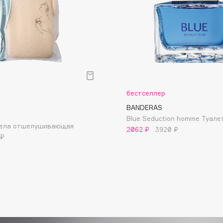
Dr.Althea
Dr.Ceuracle
Dr.Jart+
DSD de Luxe
Dyson
бестселлер
BANDERAS
Blue Seduction homme Туале
 тела отшелушивающая
2062 ₽
3920 ₽
 ₽
Estrâde
Estée Lauder
Etat Pur
Etude House