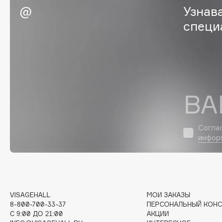
Узнав
Eigshow
EpilProfi
специ
Elemis
Erborian
Elian Russia
Essence
Elie Saab
Essential Parfums Paris
ВА
F
Согла
FANE
Flipper
инфор
Farmstay
FLOEMA
Felce Azzurra
Floraïku
Fillerina
Forlle'd
ЭКСКЛЮЗИВ
Fiona Franchimon
VISAGEHALL
МОИ ЗАКАЗЫ
8-800-700-33-37
ПЕРСОНАЛЬНЫЙ КОНС
C 9:00 ДО 21:00
АКЦИИ