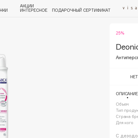
АКЦИИ
НКИ
ИНТЕРЕСНОЕ
ПОДАРОЧНЫЙ СЕРТИФИКАТ
25%
P
Q
R
S
T
U
V
W
Y
Z
А - Я
Deoni
Антиперс
НЕ
Angiopharm
ОПИСАНИЕ
KIKO Milano
Объем
Estée Lauder
Тип проду
Clarins
Страна бр
Для кого
С дезодо