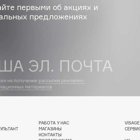
айте первыми об акциях и
Etude organix
альных предложениях
Eva Mosaic
Ex Nihilo
EXOARI L
ША ЭЛ. ПОЧТА
сен на получение
рассылки рекламно-
Fragrance Du Bois
мационных материалов
Frederic Malle
Frudia
Funny Organix
РАБОТА У НАС
VISAG
УЛЬТАНТ
МАГАЗИНЫ
СЕРВИ
КОНТАКТЫ