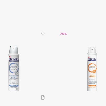
Aveda
Avene
25%
Boadicea The Victorious
Bobbi Brown
BOOMSHOP
BORK
Brunello Cucinelli
Bvlgari
by TERRY
BY WISHTREND
Byredo