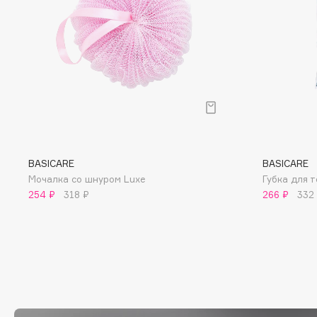
D
d'Alba
Dior
DABO
Divage
DARLING*
Dolce & Gabbana
Darphin
Dolomit
Davines
Dorco
Deonica
DP Daily Perfection
Dessange
Dr. Vranjes Firenze
BASICARE
BASICARE
Мочалка со шнуром Luxe
Губка для
254 ₽
318 ₽
266 ₽
332
E
Eat My
Ella Bartsueva Brushes
Ecolatier
EMBRACE Haircare
Ecotools
Emmanuelle Jane
EGIA
Enough