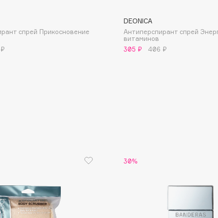
DEONICA
рант спрей Прикосновение
Антиперспирант спрей Энер
витаминов
 ₽
305 ₽
406 ₽
Consly
Corimo
CosRX
Cottolina
Crescina
Cunzite
Curaprox
30%