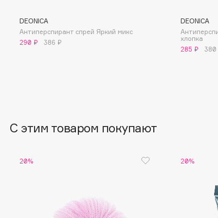
BLOME
DEONICA
DEONICA
Антиперспирант спрей Яркий микс
Антиперспи
хлопка
290 ₽
386 ₽
285 ₽
380
C
Cadence
Chupa Chups
Capelli Dorati
Clarette
Carbon Theory
Clarins
Carmex
Clarins Precious
НОВИНКА
С этим товаром покупают
Carolina Herrera
Clinique
Catrice
Clive Christian
Celimax
Club De Nuit
20%
20%
Cettua
Collagenina