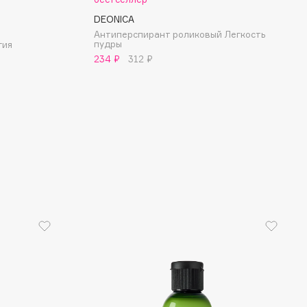
DEONICA
Антиперспирант роликовый Легкость
пудры
гия
234 ₽
312 ₽