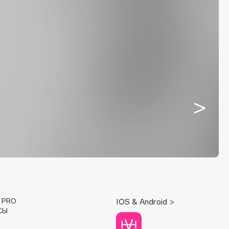
E PRO
IOS & Android >
СЫ