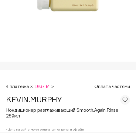
Подарки
Tom Ford
HFC
Для дома
Angiopharm
Техника
KIKO Milano
Estée Lauder
Clarins
0 - 9
100BON
4 платежа ×
1037 ₽
>
Оплата частями
22|11
KEVIN.MURPHY
A
Кондиционер разглаживающий Smooth.Again.Rinse
250мл
Acqua di Parma
*Цена на сайте может отличаться от цены в офлайн
Acque di Italia