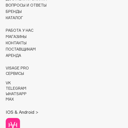
ВОПРОСЫ И ОТВЕТЫ
Cadence
БРЕНДЫ
КАТАЛОГ
Capelli Dorati
Carbon Theory
РАБОТА У НАС
Carmex
МАГАЗИНЫ
Carolina Herrera
КОНТАКТЫ
ПОСТАВЩИКАМ
Catrice
АРЕНДА
Celimax
Cettua
VISAGE PRO
СЕРВИСЫ
Chupa Chups
Clarette
VK
TELEGRAM
Clarins
WHATSAPP
Clarins Precious
MAX
Clinique
IOS & Android >
Clive Christian
Club De Nuit