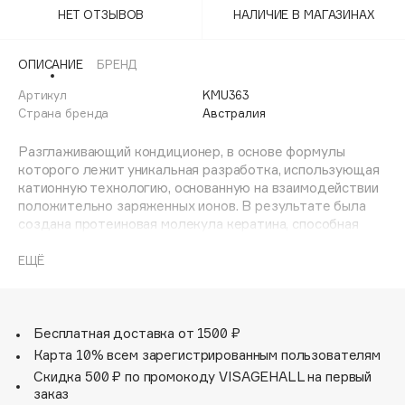
Adele for you
НЕТ ОТЗЫВОВ
НАЛИЧИЕ В МАГАЗИНАХ
Финал лета
Advante
ЭКСКЛЮЗИВ
1 АВГ - 31 АВГ
ОПИСАНИЕ
БРЕНД
Aesop
Age Stop
Артикул
KMU363
ЭКСКЛЮЗИВ
Страна бренда
Австралия
AHFA Cosmetics
Ajmal
Разглаживающий кондиционер, в основе формулы
которого лежит уникальная разработка, использующая
Alix Avien
катионную технологию, основанную на взаимодействии
Allies of Skin
положительно заряженных ионов. В результате была
AMAN
создана протеиновая молекула кератина, способная
имитировать белковую структуру волос, достраивая и
Amina Daudova Brushes
восстанавливая поврежденные участки.
ЕЩЁ
Amouage
Среди других компонентов выделяются:
- масло семян какао - разглаживает и обволакивает
Amuleto Di Casa
волосы невидимой защитной пленкой;
Angiopharm
ЭКСКЛЮЗИВ
- масло бразильского ореха - питает и увлажнят волосы,
Бесплатная доставка от 1500 ₽
предотвращая сухость и ломкость не только на концах,
Annbeauty
Карта 10% всем зарегистрированным пользователям
но и по всей длине.
Anua
Скидка 500 ₽ по промокоду VISAGEHALL на первый
Идеально подходит для ухода за жесткими,
заказ
Apadent
непослушными, вьющимися волосами.