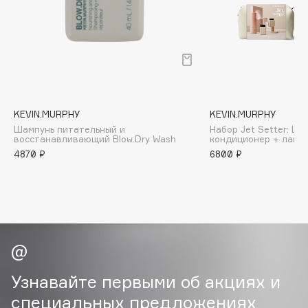
B
Babor
Baffy
Balmain Hair Couture
ЭКСКЛЮЗИВ
Banderas
KEVIN.MURPHY
KEVIN.MURPHY
Basicare
Шампунь питательный и
Набор Jet Setter: Ша
Batiste
восстанавливающий Blow.Dry Wash
кондиционер + лак +
4870 ₽
6800 ₽
Beauty Bomb
Beauty Pati
Beautyblades
НОВИНКА
beautyblender
Bebble
Beverly Hills Polo Club
Biodance
Узнавайте первыми об акциях и
Bioderma
специальных предложениях