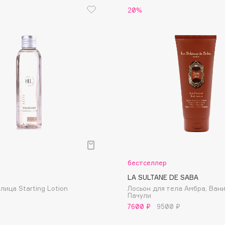
20%
Etude organix
Eva Mosaic
Ex Nihilo
EXOARI L
Fragrance Du Bois
Frederic Malle
Frudia
р
бестселлер
Funny Organix
LA SULTANE DE SABA
лица Starting Lotion
Лосьон для тела Амбра, Вани
Пачули
7600 ₽
9500 ₽