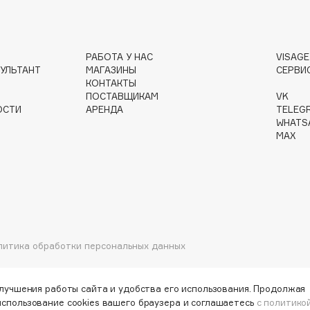
РАБОТА У НАС
VISAG
Institute Estelare
УЛЬТАНТ
МАГАЗИНЫ
СЕРВИ
КОНТАКТЫ
Instytutum
ПОСТАВЩИКАМ
VK
invisibobble
ОСТИ
АРЕНДА
TELEG
WHATS
IS Clinical
MAX
Jo Malone London
литика обработки персональных данных
Juliette Has A Gun
Juvena
улучшения работы сайта и удобства его использования. Продолжая
использование cookies вашего браузера и соглашаетесь
с политико