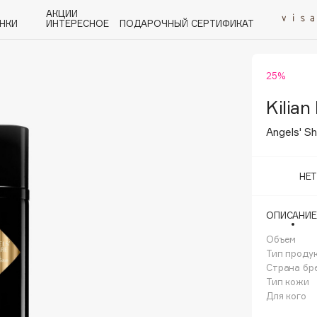
АКЦИИ
НКИ
ИНТЕРЕСНОЕ
ПОДАРОЧНЫЙ СЕРТИФИКАТ
25%
P
Q
R
S
T
U
V
W
Y
Z
А - Я
Kilian
Angels' S
НЕ
Angiopharm
ОПИСАНИЕ
KIKO Milano
Объем
Estée Lauder
Тип проду
Clarins
Страна бр
Тип кожи
Для кого