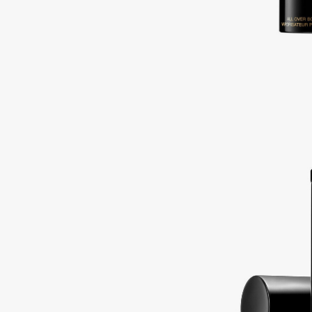
Подарки
0 - 9
Для дома
100BON
22|11
Техника
A
Acqua di Parma
Amina Daudova Brushes
Acque di Italia
Amouage
Adele for you
Amuleto Di Casa
Advante
Angiopharm
ЭКСКЛЮЗИВ
ЭКСКЛЮЗИВ
Aesop
Annbeauty
Age Stop
Anua
ЭКСКЛЮЗИВ
Apadent
AHFA Cosmetics
Apagard
Ajmal