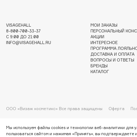
I
VISAGEHALL
МОИ ЗАКАЗЫ
I Love My Hair
INGLOT
8-800-700-33-37
ПЕРСОНАЛЬНЫЙ КОНС
C 9:00 ДО 21:00
АКЦИИ
Iceberg
Initio
INFO@VISAGEHALL.RU
ИНТЕРЕСНОЕ
Icon Skin
Insight Professional
ПРОГРАММА ЛОЯЛЬН
ДОСТАВКА И ОПЛАТА
Influence Beauty
Institut Esthederm
ВОПРОСЫ И ОТВЕТЫ
БРЕНДЫ
КАТАЛОГ
J
James Read
Janeke
ООО «Визаж косметикс» Все права защищены
Оферта
По
Jan Marini
Jimmy Choo
ЭКСКЛЮЗИВ
JMsolution
Jane Iredale
Мы используем файлы cookies и технологии веб-аналитики для 
пользоваться сайтом и нажимая «Принять», вы подтверждаете 