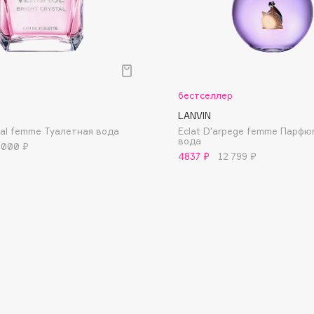
Dr.Althea
Dr.Ceuracle
Dr.Jart+
DSD de Luxe
р
бестселлер
Dyson
LANVIN
stal femme Туалетная вода
Eclat D'arpege femme Парф
вода
 000 ₽
4837 ₽
12 799 ₽
Estrâde
Estée Lauder
Etat Pur
Etude House