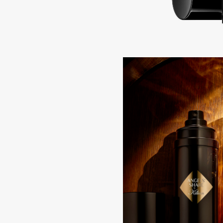
Aravia Professional
Alix Avien
Arcadia
Allies of Skin
Archetype
AMAN
B
Babor
beautyblender
Baffy
Bebble
Balmain Hair Couture
Beverly Hills Polo Club
ЭКСКЛЮЗИВ
Biodance
Banderas
Bioderma
Basicare
Biomed
Batiste
Biorepair
Beauty Bomb
Blanx
Beauty Pati
Blistex
Beautyblades
НОВИНКА