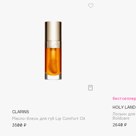
Eigshow
EpilProfi
Elemis
Erborian
Elian Russia
Essence
Elie Saab
Essential Parfums Paris
F
FANE
Flipper
Farmstay
FLOEMA
Felce Azzurra
Floraïku
бестселле
Fillerina
Forlle'd
HOLY LAND
ЭКСКЛЮЗИВ
CLARINS
Лосьон для 
Fiona Franchimon
Boldcare
Масло-блеск для губ Lip Comfort Oil
2640 ₽
3500 ₽