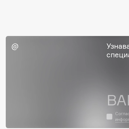
G
Garnier
Giardino Magico
Gecko
Gillette
Geltek
Givenchy
Узнав
Genosys
Global Keratin
ЭКСКЛЮЗИВ
специ
Global White
Geomar
H
ВА
Hadat Cosmetics
HELIBEAUTY
Hamis
Hempz
Hapica
HFC
Согла
инфор