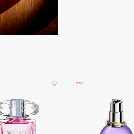
Consly
Corimo
CosRX
Cottolina
Crescina
25%
Cunzite
Curaprox