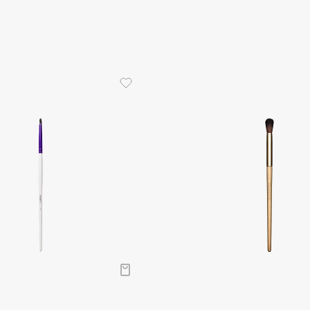
Aveda
Avene
Boadicea The Victorious
Bobbi Brown
BOOMSHOP
BORK
Brunello Cucinelli
Bvlgari
by TERRY
BY WISHTREND
Byredo