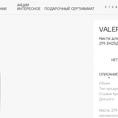
АКЦИИ
НКИ
ИНТЕРЕСНОЕ
ПОДАРОЧНЫЙ СЕРТИФИКАТ
VALER
P
Q
R
S
T
U
V
W
Y
Z
А - Я
Кисти для
2М-3Н25
НЕ
ОПИСАНИЕ
Angiopharm
KIKO Milano
Объем
Тип проду
Estée Lauder
Страна бр
Clarins
Для кого
Кисть 2М-
кинжалоо