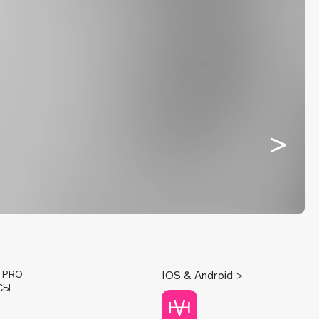
E PRO
IOS & Android >
СЫ