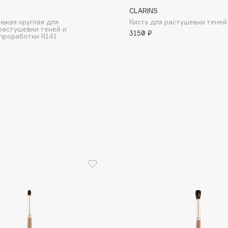
O
CLARINS
нькая круглая для
Кисть для растушевки теней
растушевки теней и
3150 ₽
проработки К141
Consly
Corimo
CosRX
Cottolina
Crescina
Cunzite
Curaprox