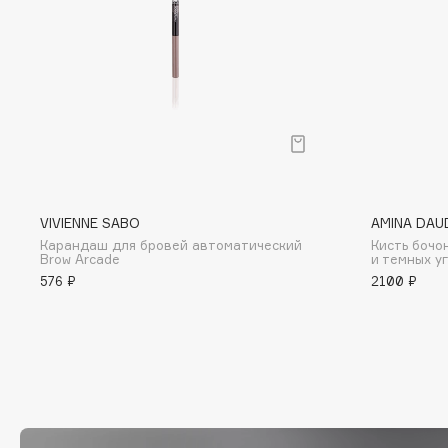
D
d'Alba
Dior
DABO
Divage
DARLING*
Dolce & Gabbana
Darphin
Dolomit
Davines
Dorco
Deonica
DP Daily Perfection
Dessange
Dr. Vranjes Firenze
VIVIENNE SABO
AMINA DAU
Карандаш для бровей автоматический
Кисть бочо
Brow Arcade
и темных у
576 ₽
2100 ₽
E
Eat My
Ella Bartsueva Brushes
Ecolatier
EMBRACE Haircare
Ecotools
Emmanuelle Jane
EGG
Enough