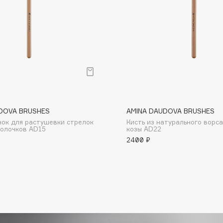
Dr.Althea
Dr.Ceuracle
Dr.Jart+
DSD de Luxe
Dyson
DOVA BRUSHES
AMINA DAUDOVA BRUSHES
нок для растушевки стрелок
Кисть из натурального ворса
голочков AD15
козы AD22
2400 ₽
Estée Lauder
Etat Pur
Etude House
Etude organix