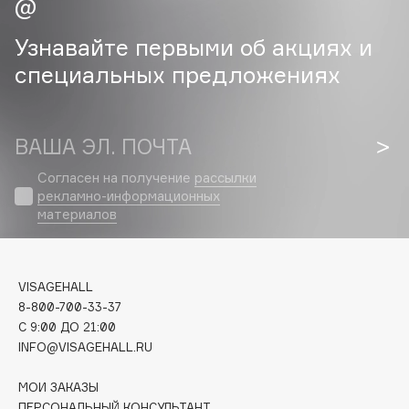
Cadence
Узнавайте первыми об акциях и
Capelli Dorati
специальных предложениях
Carbon Theory
Carmex
Carolina Herrera
ВАША ЭЛ. ПОЧТА
Catrice
Согласен на получение
рассылки
Celimax
рекламно-информационных
материалов
Cettua
Chupa Chups
Clarette
VISAGEHALL
Clarins
8-800-700-33-37
Clarins Precious
C 9:00 ДО 21:00
Clinique
INFO@VISAGEHALL.RU
Clive Christian
МОИ ЗАКАЗЫ
Club De Nuit
ПЕРСОНАЛЬНЫЙ КОНСУЛЬТАНТ