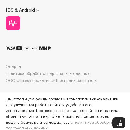
Deonica
IOS & Android >
Dessange
Dior
Divage
Dolce & Gabbana
Dolomit
Dorco
DP Daily Perfection
Оферта
Dr. Vranjes Firenze
Политика обработки персональных данных
Dr.Althea
ООО «Визаж косметикс» Все права защищены
Dr.Ceuracle
Dr.Jart+
Мы используем файлы cookies и технологии веб-аналитики
DSD de Luxe
для улучшения работы сайта и удобства его
Dyson
использования. Продолжая пользоваться сайтом и нажимая
«Принять», вы подтверждаете использование cookies
ПО ЗОЛОТОЙ КАРТЕ:
972 ₽
вашего браузера и соглашаетесь
с политикой обработки
персональных данных.
ДОБАВИТЬ В КОРЗИНУ
1080 ₽