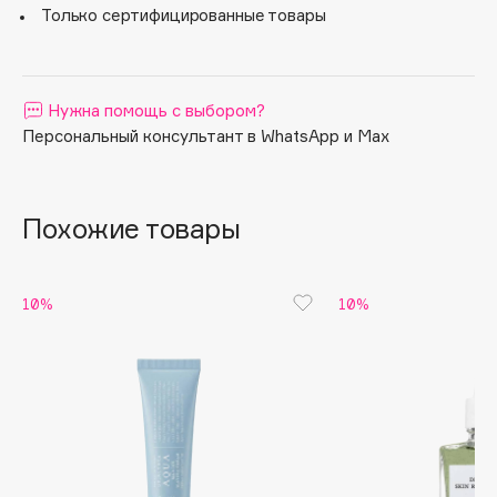
процессы старения.
Только сертифицированные товары
Alix Avien
Allies of Skin
AMAN
Нужна помощь с выбором?
Персональный консультант в WhatsApp и Max
Amina Daudova Brushes
Amouage
Amuleto Di Casa
Похожие товары
Angiopharm
ЭКСКЛЮЗИВ
Annbeauty
10%
10%
Anua
Apadent
Apagard
Aravia Professional
Arcadia