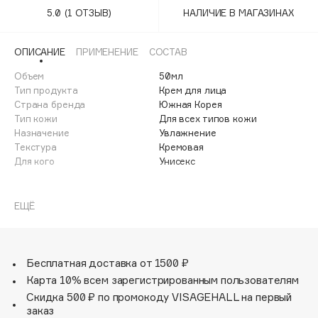
100BON
5.0
(1 ОТЗЫВ)
НАЛИЧИЕ В МАГАЗИНАХ
Финал лета
22|11
1 АВГ - 31 АВГ
ОПИСАНИЕ
ПРИМЕНЕНИЕ
СОСТАВ
Объем
50мл
A
Тип продукта
Крем для лица
Страна бренда
Южная Корея
Тип кожи
Для всех типов кожи
Acqua di Parma
Назначение
Увлажнение
Текстура
Кремовая
Acque di Italia
Для кого
Унисекс
Adele for you
Восстанавливающий крем содержит комплекс из
Advante
ЭКСКЛЮЗИВ
ресвератрола, гиалуроновой кислоты и множества
ЕЩЁ
растительных экстрактов, который способствует
Aesop
оздоровлению кожи, защищает от агрессивного
воздействия свободных радикалов и различных
Age Stop
ЭКСКЛЮЗИВ
факторов внешней среды.
Бесплатная доставка от 1500 ₽
Активные ингредиенты стимулируют регенерацию и
AHFA Cosmetics
Карта 10% всем зарегистрированным пользователям
обладают антивозрастными свойствами: способствуют
Скидка 500 ₽ по промокоду VISAGEHALL на первый
Ajmal
сокращению выраженности морщин и замедляют
заказ