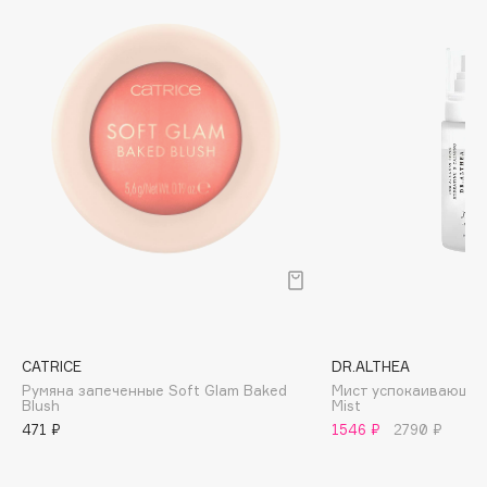
Beverly Hills Polo Club
Biodance
Bioderma
Biomed
Biorepair
Blanx
Blistex
BLOME
Boadicea The Victorious
CATRICE
DR.ALTHEA
Bobbi Brown
Румяна запеченные Soft Glam Baked
Мист успокаивающий 
Blush
Mist
BOOMSHOP
471 ₽
1546 ₽
2790 ₽
BORK