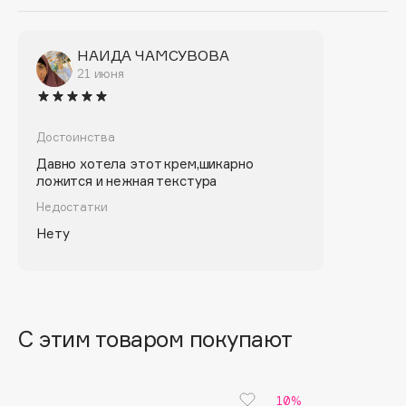
B
НАИДА ЧАМСУВОВА
Babor
21 июня
Baffy
Balmain Hair Couture
ЭКСКЛЮЗИВ
Достоинства
Banderas
Давно хотела этот крем,шикарно
ложится и нежная текстура
Basicare
Недостатки
Batiste
Нету
Beauty Bomb
Beauty Pati
Beautyblades
НОВИНКА
С этим товаром покупают
beautyblender
Bebble
10%