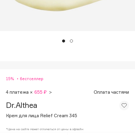
Подарки
d'Alba
Для дома
Zielinski & Rozen
SHIKstudio
Техника
Romanovamakeup
Tom Ford
HFC
Angiopharm
15%
бестселлер
KIKO Milano
Estée Lauder
4 платежа ×
655 ₽
>
Оплата частями
Clarins
Dr.Althea
Крем для лица Relief Cream 345
0 - 9
*Цена на сайте может отличаться от цены в офлайн