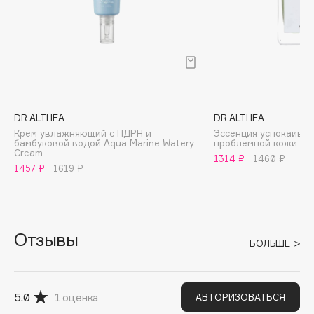
Archetype
Architect Demidoff
ARIVE MAKEUP
Art&Fact
DR.ALTHEA
DR.ALTHEA
Art-Visage
Крем увлажняющий с ПДРН и
Эссенция успокаива
бамбуковой водой Aqua Marine Watery
проблемной кожи Skin
Artdeco
Cream
1314 ₽
1460 ₽
1457 ₽
1619 ₽
Astra
Atelier Rebul
Augustinus Bader
Отзывы
БОЛЬШЕ
Aveda
Avene
5.0
1
оценка
АВТОРИЗОВАТЬСЯ