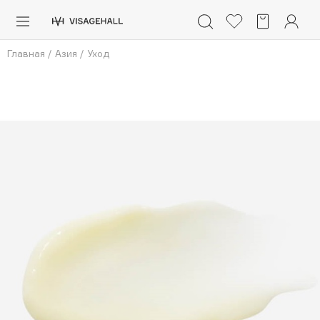
Каталог
Главная
/
Азия
/
Уход
Аутлет
0 - 9
A
B
C
D
E
F
G
H
I
J
K
L
M
N
O
P
Солнечная линия
Макияж
Уход
Нажмите 
 чтобы добавить бренды в избранное
Ароматы
Азия
ПОПУЛЯРНЫЕ
Для мужчин
Dior
Детям
Nashi Argan