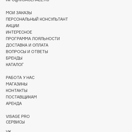
Catrice
Celimax
МОИ ЗАКАЗЫ
ПЕРСОНАЛЬНЫЙ КОНСУЛЬТАНТ
Cettua
АКЦИИ
ИНТЕРЕСНОЕ
Chupa Chups
ПРОГРАММА ЛОЯЛЬНОСТИ
Clarette
ДОСТАВКА И ОПЛАТА
ВОПРОСЫ И ОТВЕТЫ
Clarins
БРЕНДЫ
Clarins Precious
КАТАЛОГ
НОВИНКА
Clinique
РАБОТА У НАС
МАГАЗИНЫ
Clive Christian
КОНТАКТЫ
Club De Nuit
ПОСТАВЩИКАМ
АРЕНДА
Collagenina
VISAGE PRO
Consly
СЕРВИСЫ
Corimo
VK