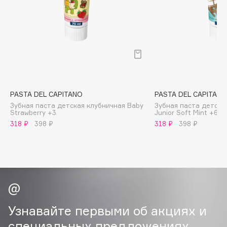
B
Babor
Baffy
Balmain Hair Couture
ЭКСКЛЮЗИВ
Banderas
Basicare
PASTA DEL CAPITANO
PASTA DEL CAPITAN
Batiste
Зубная паста детская клубничная Baby
Зубная паста детска
Strawberry +3
Junior Soft Mint +6
Beauty Bomb
318 ₽
398 ₽
318 ₽
398 ₽
Beauty Pati
Beautyblades
НОВИНКА
beautyblender
Bebble
Beverly Hills Polo Club
Biodance
Узнавайте первыми об акциях и
Bioderma
специальных предложениях