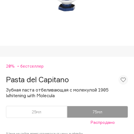
Подарки
Tom Ford
HFC
Для дома
Angiopharm
Техника
KIKO Milano
Estée Lauder
Clarins
0 - 9
20%
бестселлер
Pasta del Capitano
100BON
22|11
Зубная паста отбеливающая с молекулой 1905
Whitening with Molecula
A
25мл
75мл
Acqua di Parma
Распродано
Acque di Italia
*Цена на сайте может отличаться от цены в офлайн