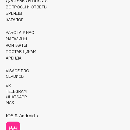
ДОСТАВКА И ОПЛАТА
ВОПРОСЫ И ОТВЕТЫ
Cadence
БРЕНДЫ
Capelli Dorati
КАТАЛОГ
Carbon Theory
РАБОТА У НАС
Carmex
МАГАЗИНЫ
Carolina Herrera
КОНТАКТЫ
Catrice
ПОСТАВЩИКАМ
АРЕНДА
Celimax
Cettua
VISAGE PRO
Chupa Chups
СЕРВИСЫ
Clarette
VK
TELEGRAM
Clarins
WHATSAPP
Clarins Precious
НОВИНКА
MAX
Clinique
IOS & Android >
Clive Christian
Club De Nuit