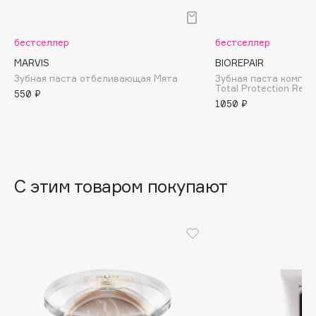
B
Babor
бестселлер
бестселлер
Baffy
MARVIS
BIOREPAIR
Balmain Hair Couture
Зубная паста отбеливающая Мята
Зубная паста компле
ЭКСКЛЮЗИВ
Total Protection Repa
550 ₽
Banderas
1050 ₽
Basicare
Batiste
Beauty Bomb
Beauty Pati
С этим товаром покупают
Beautyblades
НОВИНКА
beautyblender
Bebble
Beverly Hills Polo Club
Biodance
Bioderma