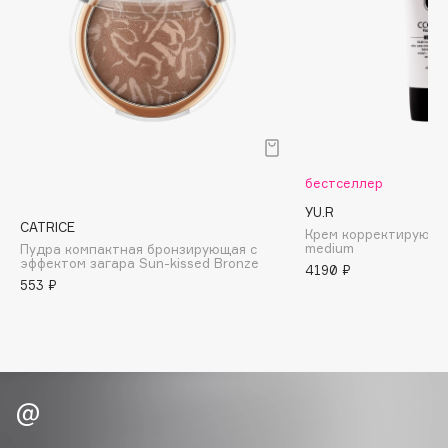
Biomed
Biorepair
Blanx
Blistex
BLOME
Boadicea The Victorious
Bobbi Brown
бестселлер
BOOMSHOP
YU.R
CATRICE
BORK
Крем корректирующи
medium
Пудра компактная бронзирующая с
Brunello Cucinelli
эффектом загара Sun-kissed Bronze
4190 ₽
553 ₽
Bvlgari
by TERRY
BY WISHTREND
Byredo
C