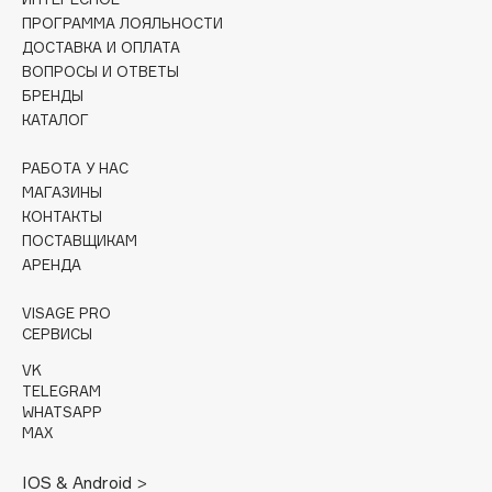
Collagenina
ПРОГРАММА ЛОЯЛЬНОСТИ
Consly
ДОСТАВКА И ОПЛАТА
ВОПРОСЫ И ОТВЕТЫ
Corimo
БРЕНДЫ
CosRX
КАТАЛОГ
Cottolina
Crescina
РАБОТА У НАС
МАГАЗИНЫ
Cunzite
КОНТАКТЫ
Curaprox
ПОСТАВЩИКАМ
АРЕНДА
D
VISAGE PRO
СЕРВИСЫ
d'Alba
VK
DABO
TELEGRAM
WHATSAPP
DARLING*
MAX
Darphin
Davines
IOS & Android >