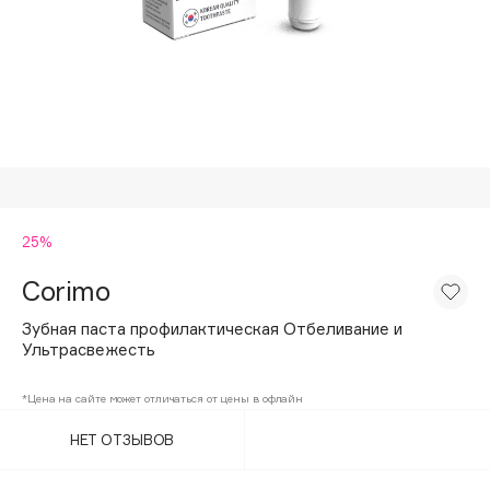
Подарки
Tom Ford
HFC
Для дома
Angiopharm
Техника
KIKO Milano
Estée Lauder
Clarins
0 - 9
25%
Corimo
100BON
22|11
Зубная паста профилактическая Отбеливание и
Ультрасвежесть
A
*Цена на сайте может отличаться от цены в офлайн
НЕТ ОТЗЫВОВ
Acqua di Parma
Acque di Italia