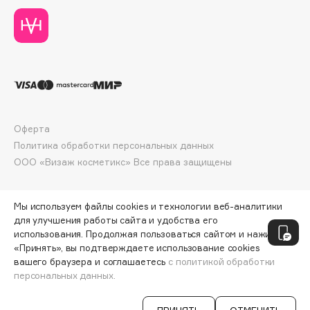
Deonica
Dessange
Dior
Divage
Dolce & Gabbana
Dolomit
Dorco
Оферта
DP Daily Perfection
Политика обработки персональных данных
ООО «Визаж косметикс» Все права защищены
Dr. Vranjes Firenze
Dr.Althea
Dr.Ceuracle
Мы используем файлы cookies и технологии веб-аналитики
для улучшения работы сайта и удобства его
Dr.Jart+
использования. Продолжая пользоваться сайтом и нажимая
DSD de Luxe
«Принять», вы подтверждаете использование cookies
Dyson
вашего браузера и соглашаетесь
с политикой обработки
персональных данных.
СООБЩИТЬ О ПОСТУПЛЕНИИ
379 ₽