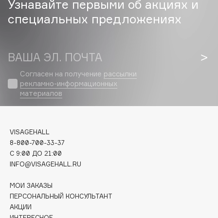
Узнавайте первыми об акциях и
специальных предложениях
Cadence
Capelli Dorati
Carbon Theory
ВАША ЭЛ. ПОЧТА
Carmex
Carolina Herrera
Согласен на получение
рассылки
рекламно-информационных
Catrice
материалов
Celimax
Cettua
Chupa Chups
VISAGEHALL
Clarette
8-800-700-33-37
C 9:00 ДО 21:00
Clarins
INFO@VISAGEHALL.RU
Clarins Precious
Clinique
МОИ ЗАКАЗЫ
Clive Christian
ПЕРСОНАЛЬНЫЙ КОНСУЛЬТАНТ
АКЦИИ
Club De Nuit
ИНТЕРЕСНОЕ