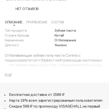
Adele for you
Финал лета
НЕТ ОТЗЫВОВ
Advante
ЭКСКЛЮЗИВ
1 АВГ - 31 АВГ
Aesop
ОПИСАНИЕ
ПРИМЕНЕНИЕ
СОСТАВ
Age Stop
ЭКСКЛЮЗИВ
Тип продукта
Зубная паста
AHFA Cosmetics
Страна бренда
Китай
Ajmal
Назначение
Отбеливание
Для кого
Унисекс
Alix Avien
Allies of Skin
Отбеливающая зубная гель-паста Corimo с
AMAN
гидроксиапатитом «Эффект нейтрализации желтизны»
– это эффективное средство для комплексного ухода
Amina Daudova Brushes
за зубами и деснами. Паста предотвращает потемнение
Amouage
поверхности эмали, образование неприятного запаха и
ЕЩЁ
деминерализацию, что снижает риск развития кариеса.
Amuleto Di Casa
Благодаря расщеплению налета и разрушению твердых
Angiopharm
ЭКСКЛЮЗИВ
белковых структур отложений, паста обеспечивает
эффективную профилактику проблем с деснами и
Annbeauty
Бесплатная доставка от 1500 ₽
возникновения неприятного запаха изо рта. Одним из
Карта 10% всем зарегистрированным пользователям
Anua
ключевых преимуществ пасты является наличие в
Скидка 500 ₽ по промокоду VISAGEHALL на первый
Apadent
составе гидроксиапатита. Этот компонент органически