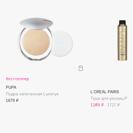
Biomed
Biorepair
Blanx
Blistex
BLOME
Boadicea The Victorious
Bobbi Brown
BOOMSHOP
BORK
Brunello Cucinelli
бестселлер
Bvlgari
PUPA
L’OREAL PARIS
by TERRY
Пудра запеченная Luminys
Тушь для ресниц Pan
1679 ₽
BY WISHTREND
1209 ₽
1727 ₽
Byredo
C