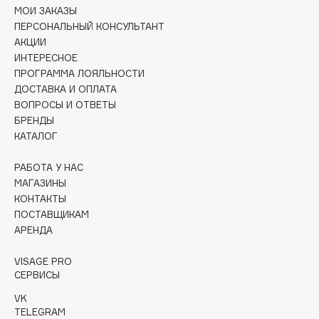
Collagenina
МОИ ЗАКАЗЫ
ПЕРСОНАЛЬНЫЙ КОНСУЛЬТАНТ
Consly
АКЦИИ
Corimo
ИНТЕРЕСНОЕ
CosRX
ПРОГРАММА ЛОЯЛЬНОСТИ
Cottolina
ДОСТАВКА И ОПЛАТА
ВОПРОСЫ И ОТВЕТЫ
Crescina
БРЕНДЫ
Cunzite
КАТАЛОГ
Curaprox
РАБОТА У НАС
МАГАЗИНЫ
D
КОНТАКТЫ
ПОСТАВЩИКАМ
d'Alba
АРЕНДА
DABO
VISAGE PRO
DARLING*
СЕРВИСЫ
Darphin
VK
Davines
TELEGRAM