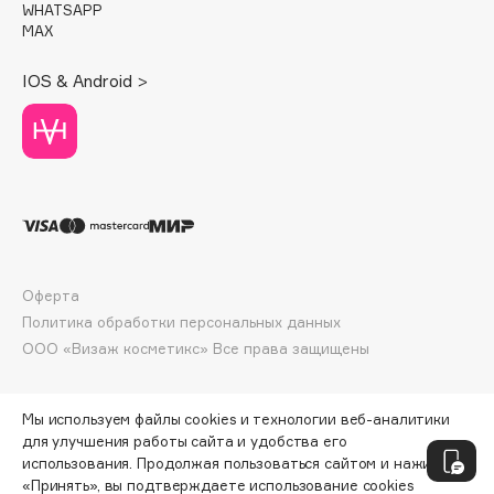
WHATSAPP
Deonica
MAX
Dessange
Dior
IOS & Android >
Divage
Dolce & Gabbana
Dolomit
Dorco
DP Daily Perfection
Dr. Vranjes Firenze
Dr.Althea
Оферта
Политика обработки персональных данных
Dr.Ceuracle
ООО «Визаж косметикс» Все права защищены
Dr.Jart+
DSD de Luxe
Dyson
Мы используем файлы cookies и технологии веб-аналитики
для улучшения работы сайта и удобства его
использования. Продолжая пользоваться сайтом и нажимая
«Принять», вы подтверждаете использование cookies