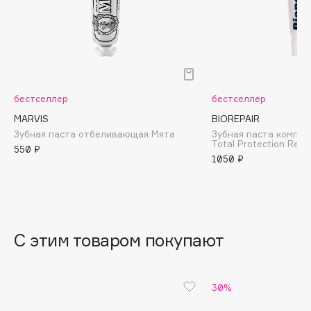
B
Babor
Baffy
Balmain Hair Couture
ЭКСКЛЮЗИВ
Banderas
бестселлер
бестселлер
Basicare
MARVIS
BIOREPAIR
Зубная паста отбеливающая Мята
Зубная паста компле
Batiste
Total Protection Repa
550 ₽
Beauty Bomb
1050 ₽
Beauty Pati
Beautyblades
НОВИНКА
beautyblender
С этим товаром покупают
Bebble
Beverly Hills Polo Club
Biodance
30%
Bioderma