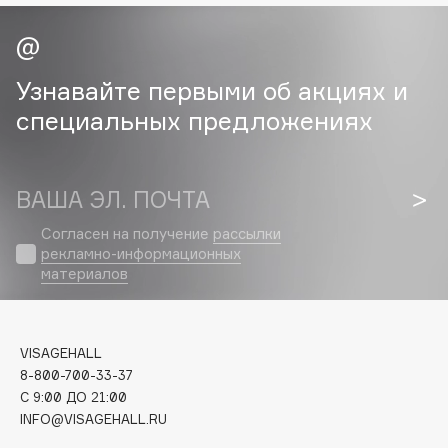
Cadence
Capelli Dorati
Узнавайте первыми об акциях и
Carbon Theory
специальных предложениях
Carmex
Carolina Herrera
Catrice
ВАША ЭЛ. ПОЧТА
Celimax
Согласен на получение
рассылки
Cettua
рекламно-информационных
Chupa Chups
материалов
Clarette
Clarins
Clarins Precious
VISAGEHALL
Clinique
8-800-700-33-37
C 9:00 ДО 21:00
Clive Christian
INFO@VISAGEHALL.RU
Club De Nuit