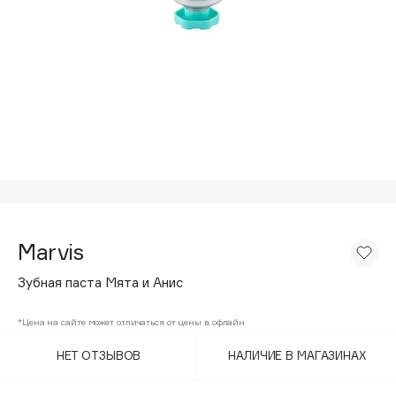
Подарки
Tom Ford
HFC
Для дома
Angiopharm
Техника
KIKO Milano
Estée Lauder
Clarins
0 - 9
100BON
Marvis
22|11
Зубная паста Мята и Анис
A
*Цена на сайте может отличаться от цены в офлайн
НЕТ ОТЗЫВОВ
НАЛИЧИЕ В МАГАЗИНАХ
Acqua di Parma
Acque di Italia