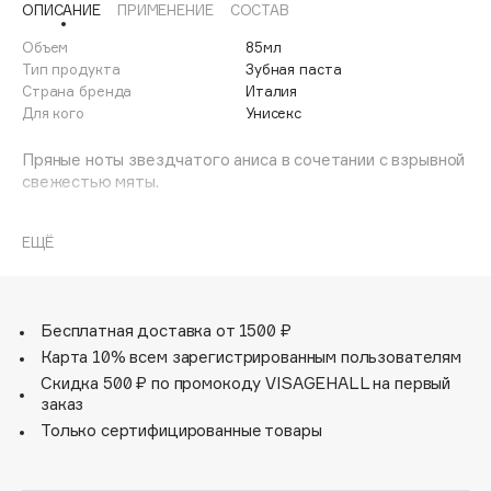
ОПИСАНИЕ
ПРИМЕНЕНИЕ
СОСТАВ
Adele for you
Финал лета
Advante
Объем
85мл
ЭКСКЛЮЗИВ
Тип продукта
Зубная паста
1 АВГ - 31 АВГ
Aesop
Страна бренда
Италия
Age Stop
Для кого
Унисекс
ЭКСКЛЮЗИВ
AHFA Cosmetics
Пряные ноты звездчатого аниса в сочетании с взрывной
Ajmal
свежестью мяты.
Alix Avien
Allies of Skin
ЕЩЁ
AMAN
Amina Daudova Brushes
Amouage
Бесплатная доставка от 1500 ₽
Карта 10% всем зарегистрированным пользователям
Amuleto Di Casa
Скидка 500 ₽ по промокоду VISAGEHALL на первый
Angiopharm
ЭКСКЛЮЗИВ
заказ
Annbeauty
Только сертифицированные товары
Anua
Apadent