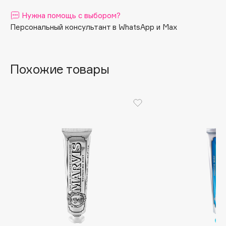
Apagard
Нужна помощь с выбором?
Aravia Professional
Персональный консультант в WhatsApp и Max
Arcadia
Archetype
Похожие товары
Architect Demidoff
ARIVE MAKEUP
Art&Fact
Art-Visage
Artdeco
Astra
Atelier Rebul
Augustinus Bader
Aveda
Avene