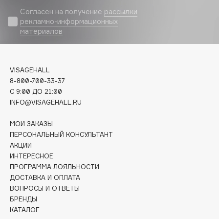
Biomed
Согласен на получение
рассылки
Biorepair
рекламно-информационных
Blanx
материалов
Blistex
BLOME
VISAGEHALL
Boadicea The Victorious
8-800-700-33-37
Bobbi Brown
C 9:00 ДО 21:00
BOOMSHOP
INFO@VISAGEHALL.RU
BORK
МОИ ЗАКАЗЫ
Brunello Cucinelli
ПЕРСОНАЛЬНЫЙ КОНСУЛЬТАНТ
Bvlgari
АКЦИИ
by TERRY
ИНТЕРЕСНОЕ
BY WISHTREND
ПРОГРАММА ЛОЯЛЬНОСТИ
ДОСТАВКА И ОПЛАТА
Byredo
ВОПРОСЫ И ОТВЕТЫ
БРЕНДЫ
КАТАЛОГ
C