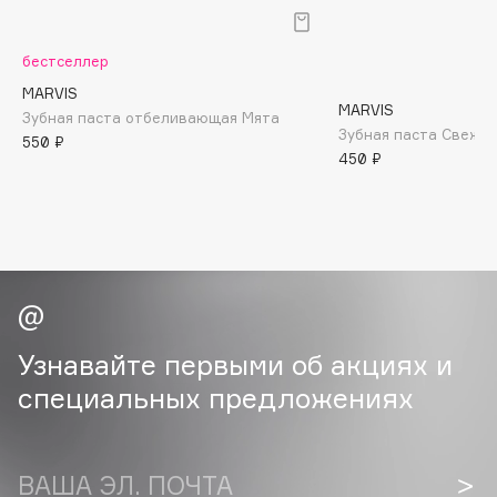
B
Babor
бестселлер
Baffy
MARVIS
MARVIS
Зубная паста отбеливающая Мята
Balmain Hair Couture
ЭКСКЛЮЗИВ
Зубная паста Свежа
550 ₽
Banderas
450 ₽
Basicare
Batiste
Beauty Bomb
Beauty Pati
Beautyblades
НОВИНКА
beautyblender
Узнавайте первыми об акциях и
Bebble
специальных предложениях
Beverly Hills Polo Club
Biodance
Bioderma
ВАША ЭЛ. ПОЧТА