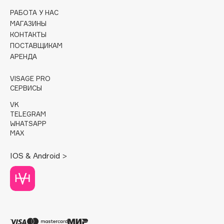
РАБОТА У НАС
Cadence
МАГАЗИНЫ
Capelli Dorati
КОНТАКТЫ
ПОСТАВЩИКАМ
Carbon Theory
АРЕНДА
Carmex
Carolina Herrera
VISAGE PRO
СЕРВИСЫ
Catrice
Celimax
VK
TELEGRAM
Cettua
WHATSAPP
Chupa Chups
MAX
Clarette
IOS & Android >
Clarins
Clarins Precious
Clinique
Clive Christian
Club De Nuit