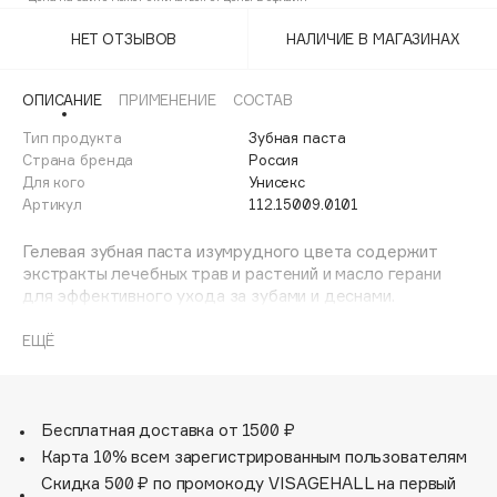
Adele for you
Финал лета
НЕТ ОТЗЫВОВ
НАЛИЧИЕ В МАГАЗИНАХ
Advante
ЭКСКЛЮЗИВ
1 АВГ - 31 АВГ
Aesop
ОПИСАНИЕ
ПРИМЕНЕНИЕ
СОСТАВ
Age Stop
ЭКСКЛЮЗИВ
Тип продукта
Зубная паста
AHFA Cosmetics
Страна бренда
Россия
Ajmal
Для кого
Унисекс
Артикул
112.15009.0101
Alix Avien
Allies of Skin
Гелевая зубная паста изумрудного цвета содержит
AMAN
экстракты лечебных трав и растений и масло герани
для эффективного ухода за зубами и деснами.
Amina Daudova Brushes
Обладает противовоспалительным и
Amouage
кровоостанавливающим действием.
ЕЩЁ
Amuleto Di Casa
Сочетание экстрактов ромашки, шалфея и боярышника
Angiopharm
ЭКСКЛЮЗИВ
обеспечивает комплексное антибактериальное,
противовоспалительное, укрепляющее и тонизирующее
Бесплатная доставка от 1500 ₽
Annbeauty
действие на десны.
Карта 10% всем зарегистрированным пользователям
Anua
Кальцис, полученный из яичной скорлупы, укрепляет
Скидка 500 ₽ по промокоду VISAGEHALL на первый
Apadent
эмаль и защищает от кариеса. Экстракт облепихи