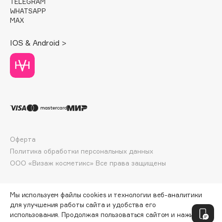
TELEGRAM
Deonica
WHATSAPP
MAX
Dessange
Dior
IOS & Android >
Divage
Dolce & Gabbana
Dolomit
Dorco
DP Daily Perfection
Dr. Vranjes Firenze
Dr.Althea
Оферта
Dr.Ceuracle
Политика обработки персональных данных
Dr.Jart+
ООО «Визаж косметикс» Все права защищены
DSD de Luxe
Dyson
Мы используем файлы cookies и технологии веб-аналитики
для улучшения работы сайта и удобства его
использования. Продолжая пользоваться сайтом и нажимая