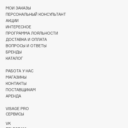
Collagenina
МОИ ЗАКАЗЫ
Consly
ПЕРСОНАЛЬНЫЙ КОНСУЛЬТАНТ
Corimo
АКЦИИ
ИНТЕРЕСНОЕ
CosRX
ПРОГРАММА ЛОЯЛЬНОСТИ
Cottolina
ДОСТАВКА И ОПЛАТА
Crescina
ВОПРОСЫ И ОТВЕТЫ
Cunzite
БРЕНДЫ
КАТАЛОГ
Curaprox
РАБОТА У НАС
МАГАЗИНЫ
D
КОНТАКТЫ
ПОСТАВЩИКАМ
d'Alba
АРЕНДА
DABO
VISAGE PRO
DARLING*
СЕРВИСЫ
Darphin
VK
Davines