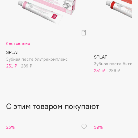
B
Babor
Baffy
Balmain Hair Couture
ЭКСКЛЮЗИВ
бестселлер
Banderas
Basicare
SPLAT
SPLAT
Зубная паста Ультракомплекс
Batiste
Зубная паста Актив
231 ₽
289 ₽
Beauty Bomb
231 ₽
289 ₽
Beauty Pati
Beautyblades
НОВИНКА
beautyblender
С этим товаром покупают
Bebble
Beverly Hills Polo Club
Biodance
25%
50%
Bioderma