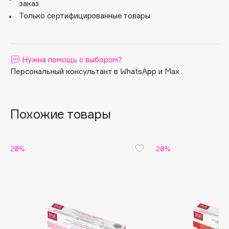
заказ
способствует заживлению мягких тканей полости рта.
Apagard
Только сертифицированные товары
Aravia Professional
Arcadia
Archetype
Нужна помощь с выбором?
Architect Demidoff
Персональный консультант в WhatsApp и Max
ARIVE MAKEUP
Art&Fact
Похожие товары
Art-Visage
Artdeco
Astra
20%
20%
Atelier Rebul
Augustinus Bader
Aveda
Avene