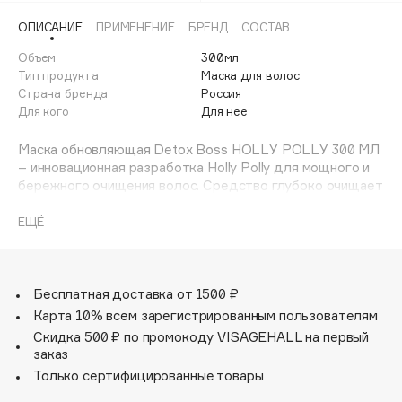
Adele for you
ОПИСАНИЕ
ПРИМЕНЕНИЕ
БРЕНД
СОСТАВ
Финал лета
Advante
ЭКСКЛЮЗИВ
Объем
300мл
1 АВГ - 31 АВГ
Aesop
Тип продукта
Маска для волос
Age Stop
Страна бренда
Россия
ЭКСКЛЮЗИВ
Для кого
Для нее
AHFA Cosmetics
Ajmal
Маска обновляющая Detox Boss HOLLY POLLY 300 МЛ
– инновационная разработка Holly Polly для мощного и
Alix Avien
бережного очищения волос. Средство глубоко очищает
Allies of Skin
волосы и кожу головы, выводит токсины, оказывает
AMAN
эффективное антиоксидантное действие. Питательные
ЕЩЁ
растительные компоненты, включенные в детокс-
Amina Daudova Brushes
формулу, оживляют волосы, возвращают жизненную
Amouage
силу, придавая локонам мягкость и шелковистость.
Бесплатная доставка от 1500 ₽
Amuleto Di Casa
Маска Detox Boss – интенсивная терапия волос,
Карта 10% всем зарегистрированным пользователям
Angiopharm
ЭКСКЛЮЗИВ
ослабленных воздействием внешней среды. Может
Скидка 500 ₽ по промокоду VISAGEHALL на первый
использоваться как экспресс- кондиционирующее
Annbeauty
заказ
средство или как маска длительного действия.
Anua
Только сертифицированные товары
Усиленно кондиционирует, придает живой блеск,
Apadent
способствует регенерации клеток кожи головы.