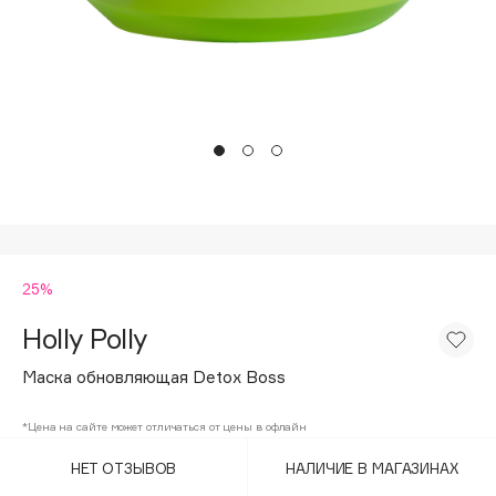
Подарки
Tom Ford
HFC
Для дома
Angiopharm
Техника
KIKO Milano
Estée Lauder
Clarins
0 - 9
25%
100BON
22|11
Holly Polly
Маска обновляющая Detox Boss
A
*Цена на сайте может отличаться от цены в офлайн
Acqua di Parma
НЕТ ОТЗЫВОВ
НАЛИЧИЕ В МАГАЗИНАХ
Acque di Italia