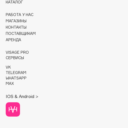
КАТАЛОГ
Cadence
РАБОТА У НАС
Capelli Dorati
МАГАЗИНЫ
Carbon Theory
КОНТАКТЫ
ПОСТАВЩИКАМ
Carmex
АРЕНДА
Carolina Herrera
Catrice
VISAGE PRO
СЕРВИСЫ
Celimax
Cettua
VK
TELEGRAM
Chupa Chups
WHATSAPP
Clarette
MAX
Clarins
IOS & Android >
Clarins Precious
НОВИНКА
Clinique
Clive Christian
Club De Nuit