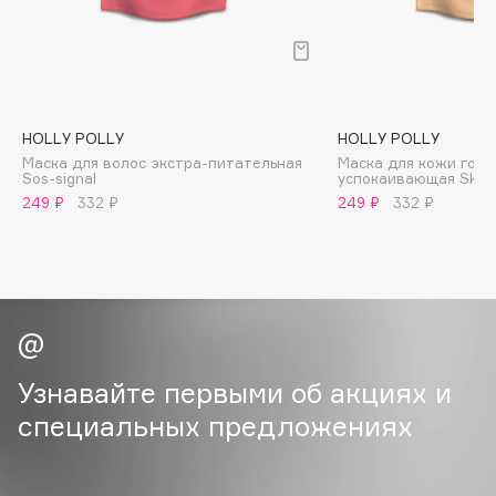
B
Babor
Baffy
Balmain Hair Couture
ЭКСКЛЮЗИВ
HOLLY POLLY
HOLLY POLLY
Banderas
Маска для волос экстра-питательная
Маска для кожи гол
Sos-signal
успокаивающая Skin 
Basicare
249 ₽
332 ₽
249 ₽
332 ₽
Batiste
Beauty Bomb
Beauty Pati
Beautyblades
НОВИНКА
beautyblender
Bebble
Узнавайте первыми об акциях и
Beverly Hills Polo Club
специальных предложениях
Biodance
Bioderma