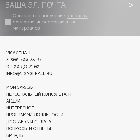
Biomed
ВАША ЭЛ. ПОЧТА
Biorepair
Согласен на получение
рассылки
Blanx
рекламно-информационных
материалов
Blistex
BLOME
Boadicea The Victorious
VISAGEHALL
Bobbi Brown
8-800-700-33-37
BOOMSHOP
C 9:00 ДО 21:00
BORK
INFO@VISAGEHALL.RU
Brunello Cucinelli
МОИ ЗАКАЗЫ
Bvlgari
ПЕРСОНАЛЬНЫЙ КОНСУЛЬТАНТ
by TERRY
АКЦИИ
BY WISHTREND
ИНТЕРЕСНОЕ
ПРОГРАММА ЛОЯЛЬНОСТИ
Byredo
ДОСТАВКА И ОПЛАТА
ВОПРОСЫ И ОТВЕТЫ
БРЕНДЫ
C