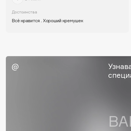
D
Достоинства
d'Alba
Dior
Всё нравится . Хороший кремушек
DABO
Divage
DARLING*
Dolce & Gabbana
Darphin
Dolomit
Davines
Dorco
Deonica
DP Daily Perfection
Dessange
Dr. Vranjes Firenze
Узнав
специ
E
Eat My
Ella Bartsueva Brushes
Ecolatier
EMBRACE Haircare
ВА
Ecotools
Emmanuelle Jane
EGG
Enough