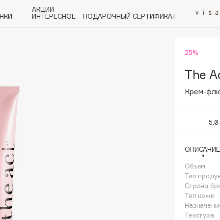
АКЦИИ
НКИ
ИНТЕРЕСНОЕ
ПОДАРОЧНЫЙ СЕРТИФИКАТ
25%
P
Q
R
S
T
U
V
W
Y
Z
А - Я
The A
Крем-флю
5.0
Angiopharm
ОПИСАНИЕ
KIKO Milano
Объем
Estée Lauder
Тип проду
Clarins
Страна бр
Тип кожи
Назначени
Текстура