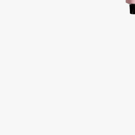
Подарки
0 - 9
Для дома
100BON
22|11
Техника
A
Acqua di Parma
Amina Daudova Brushes
Acque di Italia
Amouage
Adele for you
Amuleto Di Casa
Advante
Angiopharm
ЭКСКЛЮЗИВ
ЭКСКЛЮЗИВ
Aesop
Annbeauty
Age Stop
Anua
ЭКСКЛЮЗИВ
Apadent
AHFA Cosmetics
Apagard
Ajmal