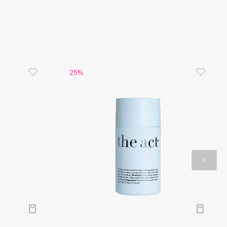
 каждый день, круглый год — как и должен
ход.
чно, каждый день.
25%