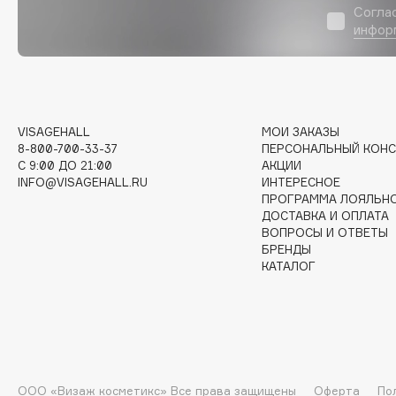
Согла
EGIA
EpilProfi
инфор
Eigshow
Erborian
Elemis
Essence
Elian Russia
Essential Parfums Paris
Elie Saab
Estrâde
VISAGEHALL
МОИ ЗАКАЗЫ
8-800-700-33-37
ПЕРСОНАЛЬНЫЙ КОНС
C 9:00 ДО 21:00
АКЦИИ
INFO@VISAGEHALL.RU
ИНТЕРЕСНОЕ
ПРОГРАММА ЛОЯЛЬН
F
ДОСТАВКА И ОПЛАТА
ВОПРОСЫ И ОТВЕТЫ
FANE
Flipper
БРЕНДЫ
КАТАЛОГ
Farmstay
FLOEMA
Felce Azzurra
Floraïku
Fillerina
Forlle'd
ЭКСКЛЮЗИВ
Fiona Franchimon
ООО «Визаж косметикс» Все права защищены
Оферта
По