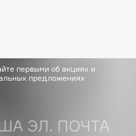
Dr.Althea
Dr.Ceuracle
Dr.Jart+
DSD de Luxe
Dyson
айте первыми об акциях и
альных предложениях
Estée Lauder
Etat Pur
ША ЭЛ. ПОЧТА
Etude House
Etude organix