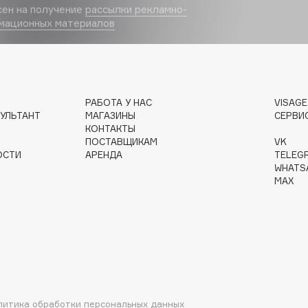
сен на получение
рассылки рекламно-
Eva Mosaic
мационных материалов
Ex Nihilo
EXOARI L
РАБОТА У НАС
VISAG
УЛЬТАНТ
МАГАЗИНЫ
СЕРВИ
КОНТАКТЫ
ПОСТАВЩИКАМ
VK
ОСТИ
АРЕНДА
TELEG
WHATS
MAX
Fragrance Du Bois
Frederic Malle
Frudia
Funny Organix
литика обработки персональных данных