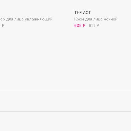
THE ACT
мер для лица увлажняющий
Крем для лица ночной
1 ₽
608 ₽
811 ₽
Consly
Corimo
CosRX
Cottolina
Crescina
Cunzite
Curaprox