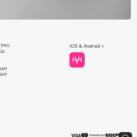
E PRO
IOS & Android >
СЫ
RAM
APP