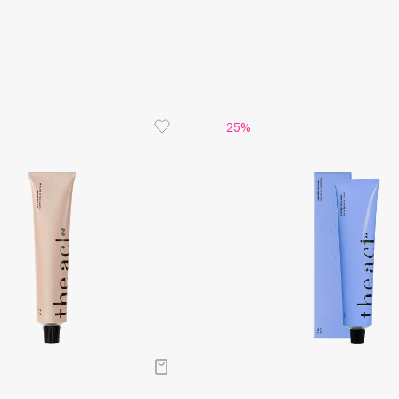
Aveda
Работает
хороший у
Avene
Мягко, то
25%
Boadicea The Victorious
Bobbi Brown
BOOMSHOP
BORK
Brunello Cucinelli
Bvlgari
by TERRY
BY WISHTREND
Byredo