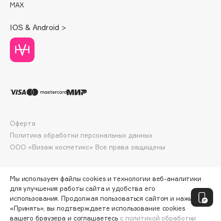
MAX
Deonica
Dessange
IOS & Android >
Dior
Divage
Dolce & Gabbana
Dolomit
Dorco
DP Daily Perfection
Dr. Vranjes Firenze
Оферта
Dr.Althea
Политика обработки персональных данных
Dr.Ceuracle
ООО «Визаж косметикс» Все права защищены
Dr.Jart+
DSD de Luxe
Мы используем файлы cookies и технологии веб-аналитики
Dyson
для улучшения работы сайта и удобства его
использования. Продолжая пользоваться сайтом и нажимая
«Принять», вы подтверждаете использование cookies
вашего браузера и соглашаетесь
с политикой обработки