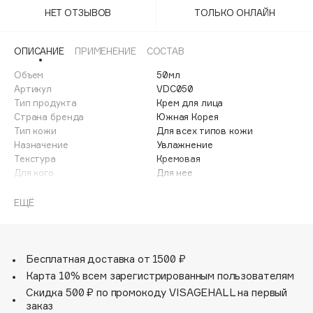
Adele for you
НЕТ ОТЗЫВОВ
ТОЛЬКО ОНЛАЙН
Финал лета
Advante
ЭКСКЛЮЗИВ
1 АВГ - 31 АВГ
Aesop
ОПИСАНИЕ
ПРИМЕНЕНИЕ
СОСТАВ
Age Stop
Объем
ЭКСКЛЮЗИВ
50мл
Артикул
VDС050
AHFA Cosmetics
Тип продукта
Крем для лица
Ajmal
Страна бренда
Южная Корея
Тип кожи
Для всех типов кожи
Alix Avien
Назначение
Увлажнение
Allies of Skin
Текстура
Кремовая
AMAN
Для кого
Для нее
Amina Daudova Brushes
Крем на основе трех форм витамина С и комбинации
ЕЩЁ
Amouage
мощных антиоксидантов способствует осветлению
Amuleto Di Casa
пигментных пятен и препятствует их появлению. Легкая
текстура быстро впитывается, смягчая и увлажняя кожу.
Angiopharm
ЭКСКЛЮЗИВ
Бесплатная доставка от 1500 ₽
Annbeauty
Внимание: при беременности и грудном вскармливании
Карта 10% всем зарегистрированным пользователям
рекомендуется использовать с осторожностью.
Anua
Скидка 500 ₽ по промокоду VISAGEHALL на первый
Не применять при нарушении целостности кожных
заказ
Apadent