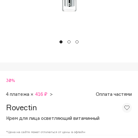
Подарки
Tom Ford
HFC
Для дома
Angiopharm
Техника
KIKO Milano
Estée Lauder
Clarins
0 - 9
30%
100BON
22|11
4 платежа ×
416 ₽
>
Оплата частями
Rovectin
A
Крем для лица осветляющий витаминный
Acqua di Parma
*Цена на сайте может отличаться от цены в офлайн
Acque di Italia