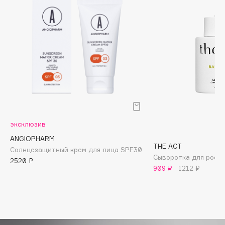
Biomed
Biorepair
Blanx
Blistex
BLOME
Boadicea The Victorious
Bobbi Brown
BOOMSHOP
BORK
эксклюзив
Brunello Cucinelli
ANGIOPHARM
Bvlgari
THE ACT
Солнцезащитный крем для лица SPF30
Сыворотка для роста
by TERRY
2520 ₽
909 ₽
1212 ₽
BY WISHTREND
Byredo
C