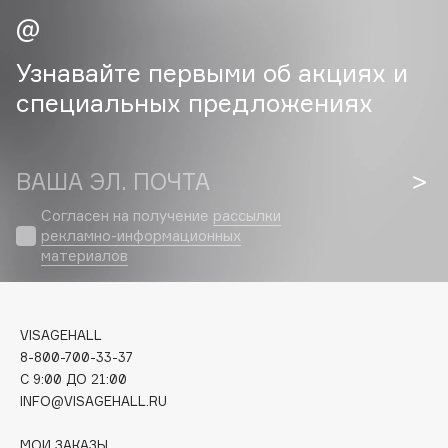
Cadence
Узнавайте первыми об акциях и
Capelli Dorati
Carbon Theory
специальных предложениях
Carmex
Carolina Herrera
ВАША ЭЛ. ПОЧТА
Catrice
Celimax
Согласен на получение
рассылки
Cettua
рекламно-информационных
материалов
Chupa Chups
Clarette
Clarins
VISAGEHALL
Clarins Precious
НОВИНКА
8-800-700-33-37
Clinique
C 9:00 ДО 21:00
INFO@VISAGEHALL.RU
Clive Christian
Club De Nuit
МОИ ЗАКАЗЫ