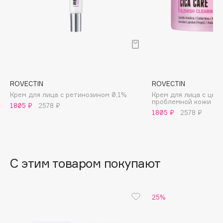
B
Babor
Baffy
Balmain Hair Couture
ЭКСКЛЮЗИВ
Banderas
ROVECTIN
ROVECTIN
Basicare
Крем для лица с ретинозином 0,1%
Крем для лица с цен
Batiste
проблемной кожи
1805 ₽
2578 ₽
Beauty Bomb
1805 ₽
2578 ₽
Beauty Pati
Beautyblades
НОВИНКА
beautyblender
С этим товаром покупают
Bebble
Beverly Hills Polo Club
25%
Biodance
Bioderma