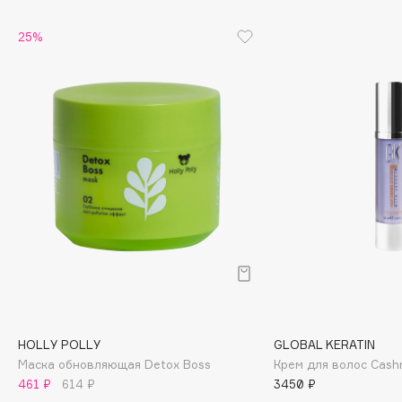
Cadence
25%
Capelli Dorati
Carbon Theory
Carmex
Carolina Herrera
Catrice
Celimax
Cettua
Chupa Chups
Clarette
Clarins
Clarins Precious
НОВИНКА
Clinique
HOLLY POLLY
GLOBAL KERATIN
Clive Christian
Маска обновляющая Detox Boss
Крем для волос Cash
461 ₽
614 ₽
3450 ₽
Club De Nuit