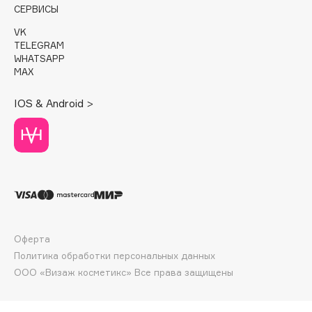
E
СЕРВИСЫ
VK
Eat My
TELEGRAM
Ecolatier
WHATSAPP
MAX
Ecotools
EGIA
IOS & Android >
Eigshow
Elemis
Elian Russia
Elie Saab
Ella Bartsueva Brushes
EMBRACE Haircare
Emmanuelle Jane
Оферта
Enough
Политика обработки персональных данных
EpilProfi
ООО «Визаж косметикс» Все права защищены
Erborian
Essence