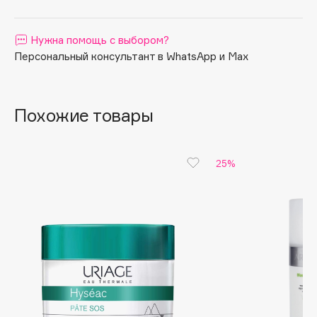
Apagard
Aravia Professional
Нужна помощь с выбором?
Персональный консультант в WhatsApp и Max
Arcadia
Archetype
Architect Demidoff
Похожие товары
ARIVE MAKEUP
Art&Fact
Art-Visage
25%
Artdeco
Astra
Atelier Rebul
Augustinus Bader
Aveda
Avene