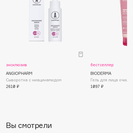
Biomed
Biorepair
Blanx
Blistex
BLOME
Boadicea The Victorious
Bobbi Brown
BOOMSHOP
эксклюзив
бестселлер
BORK
ANGIOPHARM
BIODERMA
Brunello Cucinelli
Сыворотка с ниацинамидом
Гель для лица очища
Bvlgari
2610 ₽
1097 ₽
by TERRY
BY WISHTREND
Byredo
Вы смотрели
C