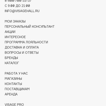
8-800-700-33-37
Deonica
C 9:00 ДО 21:00
Dessange
INFO@VISAGEHALL.RU
Dior
МОИ ЗАКАЗЫ
Divage
ПЕРСОНАЛЬНЫЙ КОНСУЛЬТАНТ
Dolce & Gabbana
АКЦИИ
ИНТЕРЕСНОЕ
Dolomit
ПРОГРАММА ЛОЯЛЬНОСТИ
Dorco
ДОСТАВКА И ОПЛАТА
DP Daily Perfection
ВОПРОСЫ И ОТВЕТЫ
Dr. Vranjes Firenze
БРЕНДЫ
КАТАЛОГ
Dr.Althea
Dr.Ceuracle
РАБОТА У НАС
Dr.Jart+
МАГАЗИНЫ
DSD de Luxe
КОНТАКТЫ
ПОСТАВЩИКАМ
Dyson
АРЕНДА
VISAGE PRO