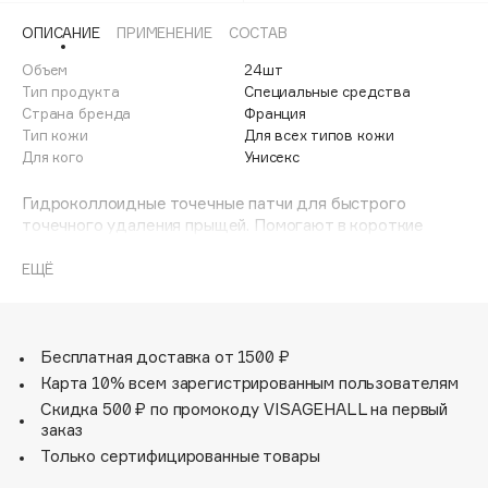
Adele for you
ОПИСАНИЕ
ПРИМЕНЕНИЕ
СОСТАВ
Финал лета
Advante
ЭКСКЛЮЗИВ
Объем
24шт
1 АВГ - 31 АВГ
Aesop
Тип продукта
Специальные средства
Age Stop
Страна бренда
Франция
ЭКСКЛЮЗИВ
Тип кожи
Для всех типов кожи
AHFA Cosmetics
Для кого
Унисекс
Ajmal
Гидроколлоидные точечные патчи для быстрого
Alix Avien
точечного удаления прыщей. Помогают в короткие
Allies of Skin
сроки погасить очаг воспаления или способствуют
AMAN
быстрому созреванию возникшего гнойничка.
ЕЩЁ
Воздействуя направленно в зоне появления прыща,
Amina Daudova Brushes
патчи уменьшают покраснения, удаляют видимые
Amouage
прыщи. Гидроколлоидный состав патчей помогает коже
поддерживать идеальный уровень увлажнения,
Бесплатная доставка от 1500 ₽
Amuleto Di Casa
ускоряет заживление ранки, предотвращает
Карта 10% всем зарегистрированным пользователям
Angiopharm
ЭКСКЛЮЗИВ
рубцевание.
Скидка 500 ₽ по промокоду VISAGEHALL на первый
Annbeauty
заказ
Anua
Только сертифицированные товары
Apadent