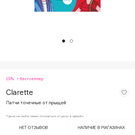
Подарки
Tom Ford
HFC
Для дома
Angiopharm
Техника
KIKO Milano
Estée Lauder
Clarins
0 - 9
15%
бестселлер
100BON
22|11
Clarette
Патчи точечные от прыщей
A
*Цена на сайте может отличаться от цены в офлайн
Acqua di Parma
НЕТ ОТЗЫВОВ
НАЛИЧИЕ В МАГАЗИНАХ
Acque di Italia