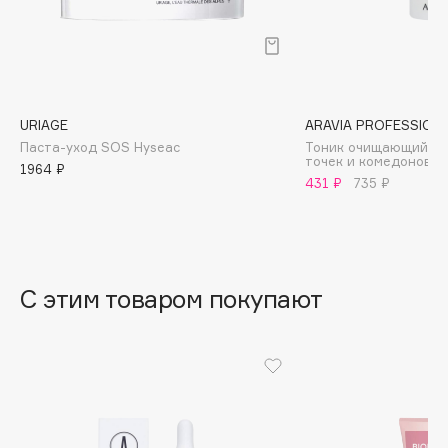
B
Babor
Baffy
Balmain Hair Couture
ЭКСКЛЮЗИВ
URIAGE
ARAVIA PROFESSION
Banderas
Паста-уход SOS Hyseac
Тоник очищающий пр
точек и комедонов
1964 ₽
Basicare
431 ₽
735 ₽
Batiste
Beauty Bomb
Beauty Pati
Beautyblades
НОВИНКА
С этим товаром покупают
beautyblender
Bebble
Beverly Hills Polo Club
Biodance
Bioderma