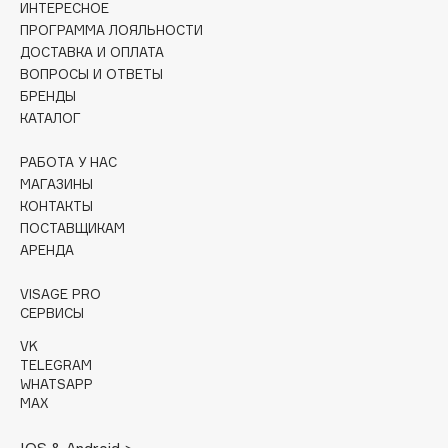
ИНТЕРЕСНОЕ
Collagenina
ПРОГРАММА ЛОЯЛЬНОСТИ
Consly
ДОСТАВКА И ОПЛАТА
Corimo
ВОПРОСЫ И ОТВЕТЫ
БРЕНДЫ
CosRX
КАТАЛОГ
Cottolina
Crescina
РАБОТА У НАС
Cunzite
МАГАЗИНЫ
КОНТАКТЫ
Curaprox
ПОСТАВЩИКАМ
АРЕНДА
D
VISAGE PRO
СЕРВИСЫ
d'Alba
VK
DABO
TELEGRAM
DARLING*
WHATSAPP
MAX
Darphin
Davines