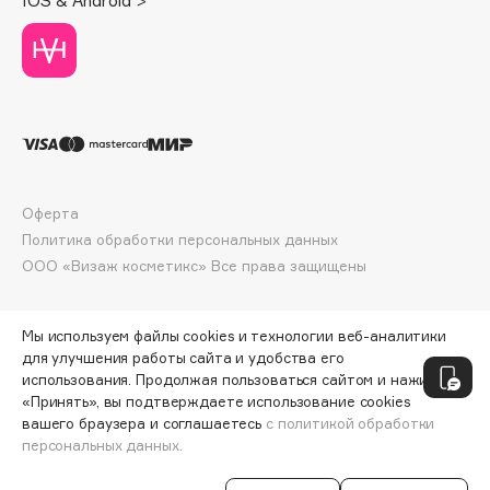
IOS & Android >
Deonica
Dessange
Dior
Divage
Dolce & Gabbana
Dolomit
Dorco
Оферта
DP Daily Perfection
Политика обработки персональных данных
Dr. Vranjes Firenze
ООО «Визаж косметикс» Все права защищены
Dr.Althea
Dr.Ceuracle
Мы используем файлы cookies и технологии веб-аналитики
Dr.Jart+
для улучшения работы сайта и удобства его
использования. Продолжая пользоваться сайтом и нажимая
DSD de Luxe
«Принять», вы подтверждаете использование cookies
Dyson
вашего браузера и соглашаетесь
с политикой обработки
персональных данных.
СООБЩИТЬ О ПОСТУПЛЕНИИ
1998 ₽