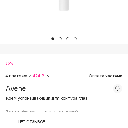
Подарки
Tom Ford
HFC
Для дома
Angiopharm
Техника
KIKO Milano
Estée Lauder
Clarins
0 - 9
15%
100BON
4 платежа ×
424 ₽
>
Оплата частями
22|11
Avene
Крем успокаивающий для контура глаз
A
*Цена на сайте может отличаться от цены в офлайн
Acqua di Parma
НЕТ ОТЗЫВОВ
Acque di Italia