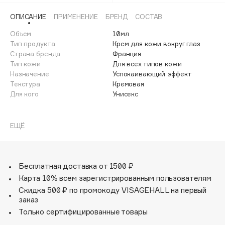
Adele for you
Финал лета
ОПИСАНИЕ
ПРИМЕНЕНИЕ
БРЕНД
СОСТАВ
Advante
ЭКСКЛЮЗИВ
1 АВГ - 31 АВГ
Объем
10мл
Aesop
Тип продукта
Крем для кожи вокруг глаз
Age Stop
Страна бренда
ЭКСКЛЮЗИВ
Франция
Тип кожи
Для всех типов кожи
AHFA Cosmetics
Назначение
Успокаивающий эффект
Ajmal
Текстура
Кремовая
Для кого
Унисекс
Alix Avien
Allies of Skin
Avene Soothing eye contour cream (Авен Успокаивающий
AMAN
крем для контура глаз) для всех типов, чувствительной
ЕЩЁ
кожи.
Amina Daudova Brushes
Нежный успокаивающий крем для контура глаз с
Amouage
нежирной текстурой Avene Soothing eye contour cream
Amuleto Di Casa
моментально устраняет раздражение, покраснение,
Бесплатная доставка от 1500 ₽
дискомфорт от сухости и стянутости кожи. В его
Карта 10% всем зарегистрированным пользователям
Angiopharm
ЭКСКЛЮЗИВ
формулу входят ингредиенты, которые ускоряют
Скидка 500 ₽ по промокоду VISAGEHALL на первый
Annbeauty
микроциркуляцию. Благодаря их действию, с каждым
заказ
днем использования этого средства уменьшается
Anua
Только сертифицированные товары
отечность, светлеют синие круги вокруг глаз.
Apadent