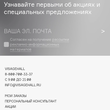
Узнавайте первыми об акциях и
Cadence
специальных предложениях
Capelli Dorati
Carbon Theory
ВАША ЭЛ. ПОЧТА
Carmex
Carolina Herrera
Согласен на получение
рассылки
Catrice
рекламно-информационных
материалов
Celimax
Cettua
Chupa Chups
VISAGEHALL
Clarette
8-800-700-33-37
Clarins
C 9:00 ДО 21:00
Clarins Precious
INFO@VISAGEHALL.RU
НОВИНКА
Clinique
МОИ ЗАКАЗЫ
Clive Christian
ПЕРСОНАЛЬНЫЙ КОНСУЛЬТАНТ
Club De Nuit
АКЦИИ