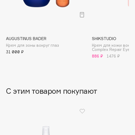
B
Babor
Baffy
Balmain Hair Couture
ЭКСКЛЮЗИВ
AUGUSTINUS BADER
SHIKSTUDIO
Banderas
Крем для зоны вокруг глаз
Крем для кожи вокруг 
Complex Repair Eye C
Basicare
31 000 ₽
886 ₽
1476 ₽
Batiste
Beauty Bomb
Beauty Pati
Beautyblades
НОВИНКА
С этим товаром покупают
beautyblender
Bebble
Beverly Hills Polo Club
Biodance
Bioderma