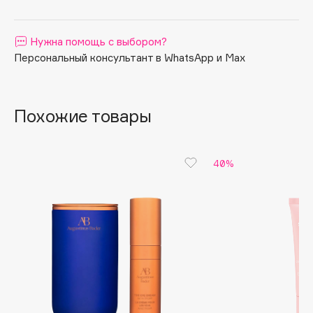
Apagard
Aravia Professional
Нужна помощь с выбором?
Arcadia
Персональный консультант в WhatsApp и Max
Archetype
Architect Demidoff
Похожие товары
ARIVE MAKEUP
Art&Fact
Art-Visage
40%
Artdeco
Astra
Atelier Rebul
Augustinus Bader
Aveda
Avene