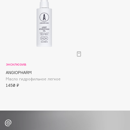
Biomed
Biorepair
Blanx
Blistex
BLOME
Boadicea The Victorious
Bobbi Brown
BOOMSHOP
эксклюзив
BORK
ANGIOPHARM
Brunello Cucinelli
Масло гидрофильное легкое
Bvlgari
1450 ₽
by TERRY
BY WISHTREND
Byredo
C