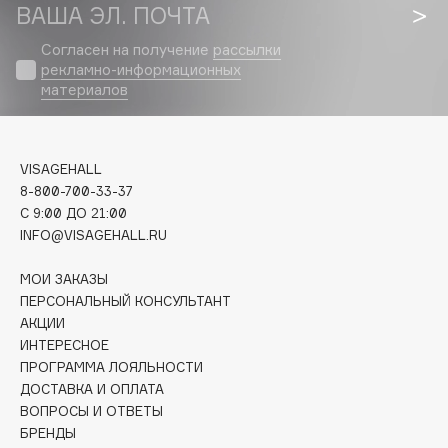
Biomed
ВАША ЭЛ. ПОЧТА
Biorepair
Согласен на получение
рассылки
Blanx
рекламно-информационных
материалов
Blistex
BLOME
Boadicea The Victorious
VISAGEHALL
Bobbi Brown
8-800-700-33-37
BOOMSHOP
C 9:00 ДО 21:00
BORK
INFO@VISAGEHALL.RU
Brunello Cucinelli
МОИ ЗАКАЗЫ
Bvlgari
ПЕРСОНАЛЬНЫЙ КОНСУЛЬТАНТ
by TERRY
АКЦИИ
BY WISHTREND
ИНТЕРЕСНОЕ
ПРОГРАММА ЛОЯЛЬНОСТИ
Byredo
ДОСТАВКА И ОПЛАТА
ВОПРОСЫ И ОТВЕТЫ
БРЕНДЫ
C