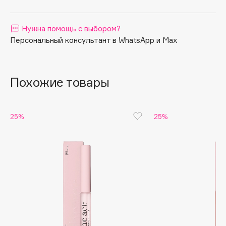
Apagard
Aravia Professional
Нужна помощь с выбором?
Персональный консультант в WhatsApp и Max
Arcadia
Archetype
Architect Demidoff
Похожие товары
ARIVE MAKEUP
Art&Fact
Art-Visage
25%
25%
Artdeco
Astra
Atelier Rebul
Augustinus Bader
Aveda
Avene