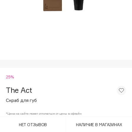
Подарки
Tom Ford
HFC
Для дома
Angiopharm
Техника
KIKO Milano
Estée Lauder
Clarins
0 - 9
25%
100BON
22|11
The Act
Скраб для губ
A
*Цена на сайте может отличаться от цены в офлайн
Acqua di Parma
НЕТ ОТЗЫВОВ
НАЛИЧИЕ В МАГАЗИНАХ
Acque di Italia