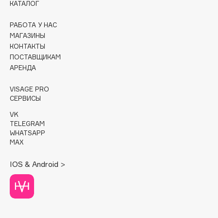
КАТАЛОГ
Cadence
РАБОТА У НАС
Capelli Dorati
МАГАЗИНЫ
Carbon Theory
КОНТАКТЫ
ПОСТАВЩИКАМ
Carmex
АРЕНДА
Carolina Herrera
Catrice
VISAGE PRO
СЕРВИСЫ
Celimax
Cettua
VK
TELEGRAM
Chupa Chups
WHATSAPP
Clarette
MAX
Clarins
IOS & Android >
Clarins Precious
Clinique
Clive Christian
Club De Nuit