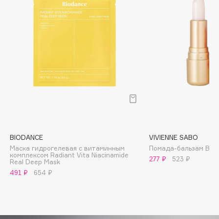
Biomed
Biorepair
Blanx
Blistex
BLOME
Boadicea The Victorious
Bobbi Brown
BOOMSHOP
BORK
Brunello Cucinelli
BIODANCE
VIVIENNE SABO
Bvlgari
Маска гидрогелевая с витаминным
Помада-бальзам Balm
by TERRY
комплексом Radiant Vita Niacinamide
277 ₽
523 ₽
Real Deep Mask
BY WISHTREND
491 ₽
654 ₽
Byredo
C