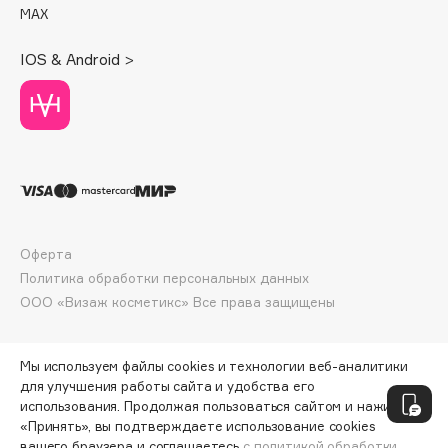
MAX
Deonica
Dessange
IOS & Android >
Dior
Divage
Dolce & Gabbana
Dolomit
Dorco
DP Daily Perfection
Dr. Vranjes Firenze
Оферта
Dr.Althea
Политика обработки персональных данных
Dr.Ceuracle
ООО «Визаж косметикс» Все права защищены
Dr.Jart+
DSD de Luxe
Мы используем файлы cookies и технологии веб-аналитики
Dyson
для улучшения работы сайта и удобства его
использования. Продолжая пользоваться сайтом и нажимая
«Принять», вы подтверждаете использование cookies
вашего браузера и соглашаетесь
с политикой обработки