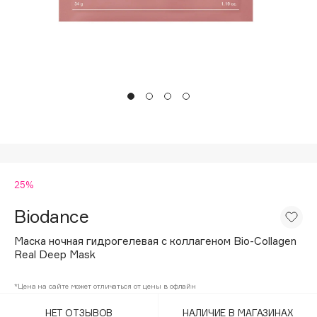
Подарки
Tom Ford
HFC
Для дома
Angiopharm
Техника
KIKO Milano
Estée Lauder
Clarins
0 - 9
25%
100BON
22|11
Biodance
Маска ночная гидрогелевая с коллагеном Bio-Collagen
A
Real Deep Mask
Acqua di Parma
*Цена на сайте может отличаться от цены в офлайн
Acque di Italia
НЕТ ОТЗЫВОВ
НАЛИЧИЕ В МАГАЗИНАХ