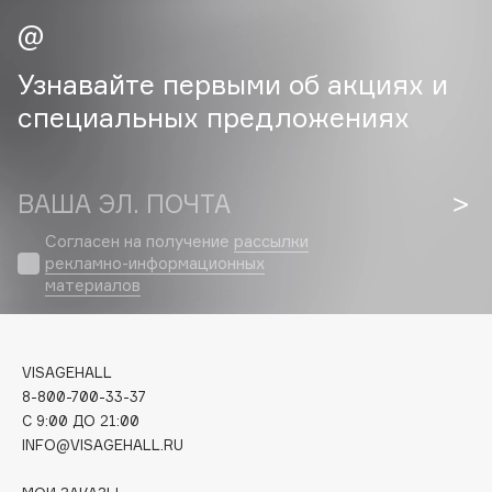
Cadence
Capelli Dorati
Узнавайте первыми об акциях и
Carbon Theory
специальных предложениях
Carmex
Carolina Herrera
Catrice
ВАША ЭЛ. ПОЧТА
Celimax
Согласен на получение
рассылки
Cettua
рекламно-информационных
материалов
Chupa Chups
Clarette
Clarins
VISAGEHALL
Clarins Precious
НОВИНКА
8-800-700-33-37
Clinique
C 9:00 ДО 21:00
Clive Christian
INFO@VISAGEHALL.RU
Club De Nuit