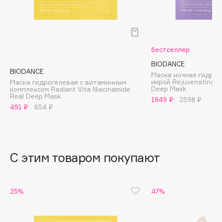
B
Babor
Baffy
бестселлер
Balmain Hair Couture
ЭКСКЛЮЗИВ
BIODANCE
Banderas
BIODANCE
Маска ночная гидрог
икрой Rejuvenating C
Маска гидрогелевая с витаминным
Basicare
Deep Mask
комплексом Radiant Vita Niacinamide
Real Deep Mask
Batiste
1949 ₽
2598 ₽
491 ₽
654 ₽
Beauty Bomb
Beauty Pati
Beautyblades
НОВИНКА
С этим товаром покупают
beautyblender
Bebble
Beverly Hills Polo Club
25%
47%
Biodance
Bioderma