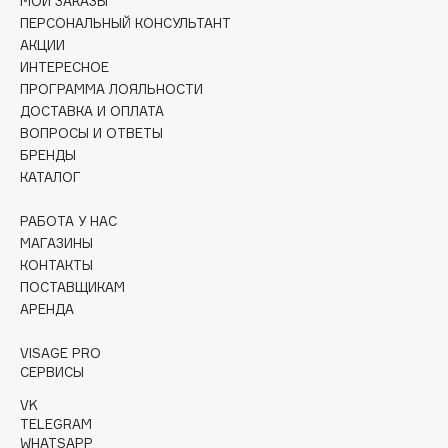
МОИ ЗАКАЗЫ
Collagenina
ПЕРСОНАЛЬНЫЙ КОНСУЛЬТАНТ
Consly
АКЦИИ
ИНТЕРЕСНОЕ
Corimo
ПРОГРАММА ЛОЯЛЬНОСТИ
CosRX
ДОСТАВКА И ОПЛАТА
Cottolina
ВОПРОСЫ И ОТВЕТЫ
Crescina
БРЕНДЫ
КАТАЛОГ
Cunzite
Curaprox
РАБОТА У НАС
МАГАЗИНЫ
КОНТАКТЫ
D
ПОСТАВЩИКАМ
АРЕНДА
d'Alba
DABO
VISAGE PRO
СЕРВИСЫ
DARLING*
VK
Darphin
TELEGRAM
Davines
WHATSAPP