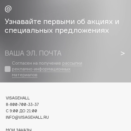
Cadence
Узнавайте первыми об акциях и
Capelli Dorati
Carbon Theory
специальных предложениях
Carmex
Carolina Herrera
ВАША ЭЛ. ПОЧТА
Catrice
Celimax
Согласен на получение
рассылки
Cettua
рекламно-информационных
материалов
Chupa Chups
Clarette
Clarins
VISAGEHALL
Clarins Precious
8-800-700-33-37
Clinique
C 9:00 ДО 21:00
INFO@VISAGEHALL.RU
Clive Christian
Club De Nuit
МОИ ЗАКАЗЫ