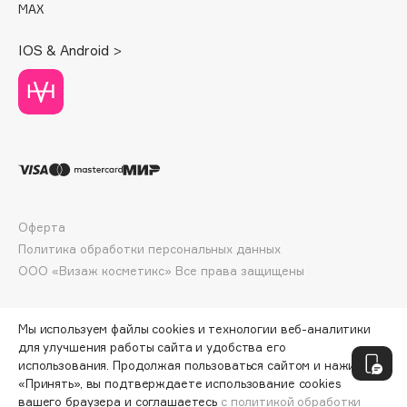
MAX
Deonica
Dessange
IOS & Android >
Dior
Divage
Dolce & Gabbana
Dolomit
Dorco
DP Daily Perfection
Dr. Vranjes Firenze
Оферта
Dr.Althea
Политика обработки персональных данных
Dr.Ceuracle
ООО «Визаж косметикс» Все права защищены
Dr.Jart+
DSD de Luxe
Мы используем файлы cookies и технологии веб-аналитики
Dyson
для улучшения работы сайта и удобства его
использования. Продолжая пользоваться сайтом и нажимая
«Принять», вы подтверждаете использование cookies
вашего браузера и соглашаетесь
с политикой обработки