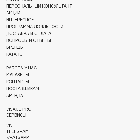
Collagenina
ПЕРСОНАЛЬНЫЙ КОНСУЛЬТАНТ
Consly
АКЦИИ
ИНТЕРЕСНОЕ
Corimo
ПРОГРАММА ЛОЯЛЬНОСТИ
CosRX
ДОСТАВКА И ОПЛАТА
Cottolina
ВОПРОСЫ И ОТВЕТЫ
Crescina
БРЕНДЫ
КАТАЛОГ
Cunzite
Curaprox
РАБОТА У НАС
МАГАЗИНЫ
КОНТАКТЫ
D
ПОСТАВЩИКАМ
АРЕНДА
d'Alba
VISAGE PRO
DABO
СЕРВИСЫ
DARLING*
VK
Darphin
TELEGRAM
Davines
WHATSAPP