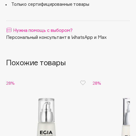
Только сертифицированные товары
Apagard
Aravia Professional
Arcadia
Нужна помощь с выбором?
Archetype
Персональный консультант в WhatsApp и Max
Architect Demidoff
ARIVE MAKEUP
Art&Fact
Похожие товары
Art-Visage
Artdeco
28%
28%
Astra
Atelier Rebul
Augustinus Bader
Aveda
Avene