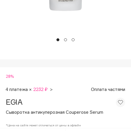
Подарки
Tom Ford
HFC
Для дома
Angiopharm
Техника
KIKO Milano
Estée Lauder
Clarins
0 - 9
28%
100BON
22|11
4 платежа ×
2232 ₽
>
Оплата частями
EGIA
A
Сыворотка антикуперозная Couperose Serum
Acqua di Parma
*Цена на сайте может отличаться от цены в офлайн
Acque di Italia