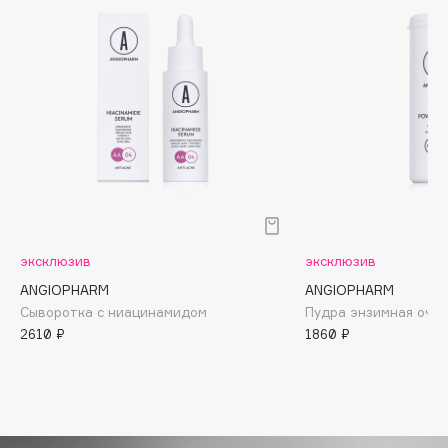
Biomed
Biorepair
Blanx
Blistex
BLOME
Boadicea The Victorious
Bobbi Brown
BOOMSHOP
BORK
Brunello Cucinelli
эксклюзив
эксклюзив
Bvlgari
ANGIOPHARM
ANGIOPHARM
Сыворотка с ниацинамидом
Пудра энзимная оч
by TERRY
2610 ₽
1860 ₽
BY WISHTREND
Byredo
C