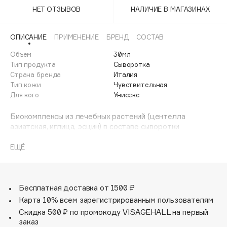
Adele for you
НЕТ ОТЗЫВОВ
НАЛИЧИЕ В МАГАЗИНАХ
Финал лета
Advante
ЭКСКЛЮЗИВ
1 АВГ - 31 АВГ
Aesop
ОПИСАНИЕ
ПРИМЕНЕНИЕ
БРЕНД
СОСТАВ
Age Stop
Объем
ЭКСКЛЮЗИВ
30мл
Тип продукта
Сыворотка
AHFA Cosmetics
Страна бренда
Италия
Ajmal
Тип кожи
Чувствительная
Для кого
Унисекс
Alix Avien
Allies of Skin
Биокомплексы из лечебных растений (центелла
AMAN
азиатская, иглица, эсцин) в составе сыворотки
улучшают микроциркуляцию, оказывают дренажное и
Amina Daudova Brushes
противовоспалительное действие, что позволяет
ЕЩЁ
Amouage
значительно уменьшить выраженность «сосудистой
Amuleto Di Casa
сеточки».
Концентрат также восстанавливает, успокаивает,
Angiopharm
ЭКСКЛЮЗИВ
увлажняет и смягчает кожу. Регулярное применение
Бесплатная доставка от 1500 ₽
Annbeauty
сыворотки существенно уменьшает проявления
Карта 10% всем зарегистрированным пользователям
купероза, препятствует возникновению покраснения и
Anua
Скидка 500 ₽ по промокоду VISAGEHALL на первый
раздражения на коже.
заказ
Apadent