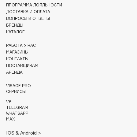
Collagenina
ПРОГРАММА ЛОЯЛЬНОСТИ
ДОСТАВКА И ОПЛАТА
Consly
ВОПРОСЫ И ОТВЕТЫ
Corimo
БРЕНДЫ
CosRX
КАТАЛОГ
Cottolina
РАБОТА У НАС
Crescina
МАГАЗИНЫ
Cunzite
КОНТАКТЫ
Curaprox
ПОСТАВЩИКАМ
АРЕНДА
D
VISAGE PRO
СЕРВИСЫ
d'Alba
VK
TELEGRAM
DABO
WHATSAPP
DARLING*
MAX
Darphin
IOS & Android >
Davines