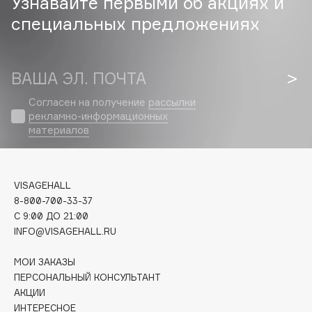
Узнавайте первыми об акциях и
специальных предложениях
Cadence
Capelli Dorati
Carbon Theory
ВАША ЭЛ. ПОЧТА
Carmex
Согласен на получение
рассылки
Carolina Herrera
рекламно-информационных
Catrice
материалов
Celimax
Cettua
Chupa Chups
VISAGEHALL
8-800-700-33-37
Clarette
C 9:00 ДО 21:00
Clarins
INFO@VISAGEHALL.RU
Clarins Precious
НОВИНКА
МОИ ЗАКАЗЫ
Clinique
ПЕРСОНАЛЬНЫЙ КОНСУЛЬТАНТ
Clive Christian
АКЦИИ
Club De Nuit
ИНТЕРЕСНОЕ