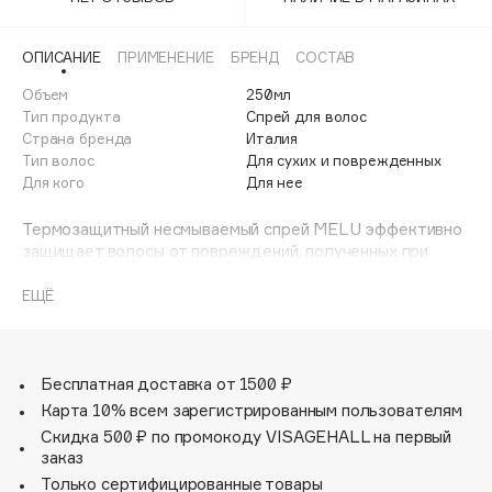
Adele for you
Финал лета
Advante
ЭКСКЛЮЗИВ
ОПИСАНИЕ
ПРИМЕНЕНИЕ
БРЕНД
СОСТАВ
1 АВГ - 31 АВГ
Aesop
Объем
250мл
Age Stop
Тип продукта
Спрей для волос
ЭКСКЛЮЗИВ
Страна бренда
Италия
AHFA Cosmetics
Тип волос
Для сухих и поврежденных
Ajmal
Для кого
Для нее
Alix Avien
Термозащитный несмываемый спрей MELU эффективно
Allies of Skin
защищает волосы от повреждений, полученных при
AMAN
применении фена и утюжка.
ЕЩЁ
Amina Daudova Brushes
Содержит экстракт семян чечевицы из Виллальбы,
Amouage
выращенной в рамках программы Slow Food Presidium.
Компонент помогает уплотнить и укрепить волосы,
Amuleto Di Casa
снизить их ломкость.
Бесплатная доставка от 1500 ₽
Angiopharm
ЭКСКЛЮЗИВ
Карта 10% всем зарегистрированным пользователям
Annbeauty
Идеально в сочетании с шампунем и кондиционером
Скидка 500 ₽ по промокоду VISAGEHALL на первый
MELU.
Anua
заказ
Только сертифицированные товары
Apadent