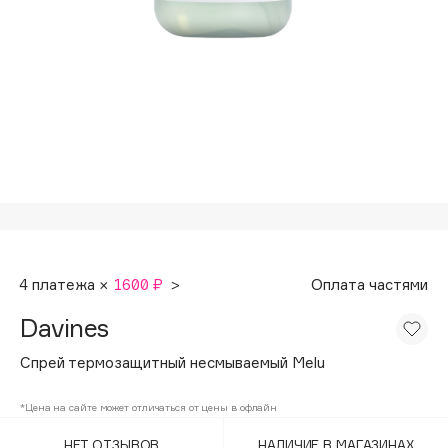
Подарки
Tom Ford
HFC
Для дома
Angiopharm
Техника
KIKO Milano
Estée Lauder
Clarins
0 - 9
100BON
4 платежа ×
1600 ₽
>
Оплата частями
22|11
Davines
A
Спрей термозащитный несмываемый Melu
Acqua di Parma
*Цена на сайте может отличаться от цены в офлайн
Acque di Italia
НЕТ ОТЗЫВОВ
НАЛИЧИЕ В МАГАЗИНАХ