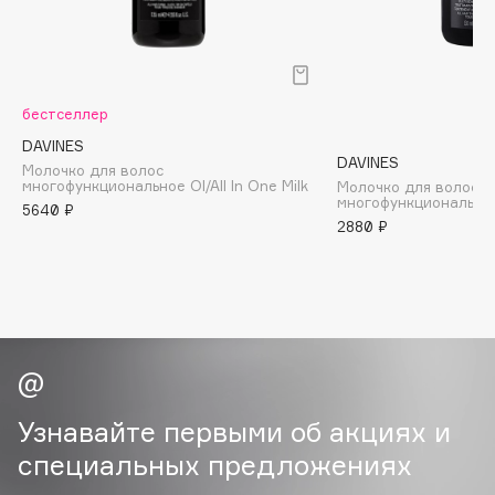
B
Babor
Baffy
бестселлер
Balmain Hair Couture
ЭКСКЛЮЗИВ
DAVINES
Banderas
DAVINES
Молочко для волос
многофункциональное OI/All In One Milk
Молочко для волос
Basicare
многофункциональное 
5640 ₽
Batiste
2880 ₽
Beauty Bomb
Beauty Pati
Beautyblades
НОВИНКА
beautyblender
Bebble
Beverly Hills Polo Club
Узнавайте первыми об акциях и
Biodance
специальных предложениях
Bioderma