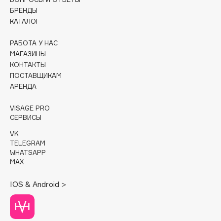
БРЕНДЫ
Cadence
КАТАЛОГ
Capelli Dorati
РАБОТА У НАС
Carbon Theory
МАГАЗИНЫ
Carmex
КОНТАКТЫ
Carolina Herrera
ПОСТАВЩИКАМ
АРЕНДА
Catrice
Celimax
VISAGE PRO
Cettua
СЕРВИСЫ
Chupa Chups
VK
Clarette
TELEGRAM
WHATSAPP
Clarins
MAX
Clarins Precious
НОВИНКА
IOS & Android >
Clinique
Clive Christian
Club De Nuit