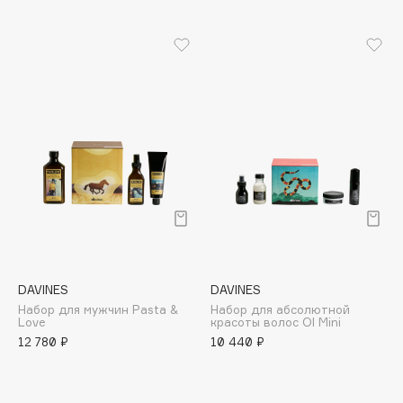
B
Babor
Baffy
Balmain Hair Couture
ЭКСКЛЮЗИВ
Banderas
Basicare
Batiste
Beauty Bomb
Beauty Pati
Beautyblades
НОВИНКА
beautyblender
DAVINES
DAVINES
Bebble
Набор для мужчин Pasta &
Набор для абсолютной
Love
красоты волос OI Mini
Beverly Hills Polo Club
12 780 ₽
10 440 ₽
Biodance
Bioderma