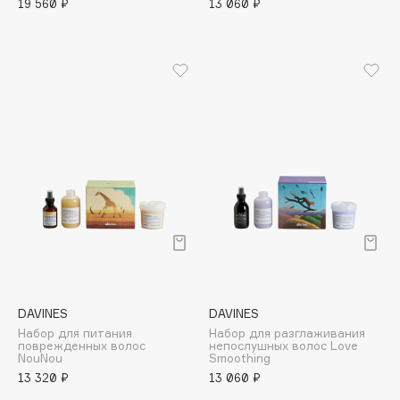
19 560 ₽
13 060 ₽
Apagard
Aravia Professional
Arcadia
Archetype
Architect Demidoff
ARIVE MAKEUP
Art&Fact
Art-Visage
Artdeco
Astra
Atelier Rebul
Augustinus Bader
DAVINES
DAVINES
Aveda
Набор для питания
Набор для разглаживания
Avene
поврежденных волос
непослушных волос Love
NouNou
Smoothing
13 320 ₽
13 060 ₽