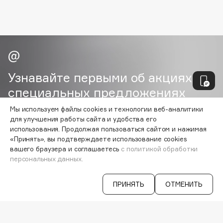
E
Eat My
Ecolatier
Ecotools
EGG
Узнавайте первыми об акциях и
EGIA
специальных предложениях
Eigshow
Elemis
Мы используем файлы cookies и технологии веб-аналитики
для улучшения работы сайта и удобства его
Elian Russia
ВАША ЭЛ. ПОЧТА
использования. Продолжая пользоваться сайтом и нажимая
Elie Saab
«Принять», вы подтверждаете использование cookies
Согласен на получение
рассылки
Ella Bartsueva Brushes
вашего браузера и соглашаетесь
с политикой обработки
рекламно-информационных
персональных данных.
EMBRACE Haircare
материалов
Emmanuelle Jane
ПРИНЯТЬ
ОТМЕНИТЬ
Enough
EpilProfi
VISAGEHALL
Erborian
8-800-700-33-37