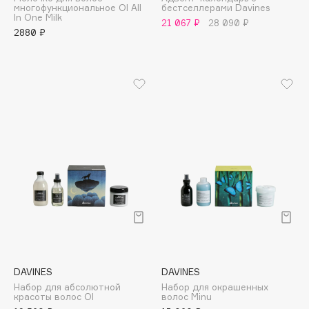
многофункциональное OI All
бестселлерами Davines
Adele for you
In One Milk
Финал лета
21 067 ₽
28 090 ₽
Advante
2880 ₽
ЭКСКЛЮЗИВ
1 АВГ - 31 АВГ
Aesop
Age Stop
ЭКСКЛЮЗИВ
AHFA Cosmetics
Ajmal
Alix Avien
Allies of Skin
AMAN
Amina Daudova Brushes
Amouage
Amuleto Di Casa
Angiopharm
ЭКСКЛЮЗИВ
Annbeauty
DAVINES
DAVINES
Anua
Набор для абсолютной
Набор для окрашенных
красоты волос OI
волос Minu
Apadent