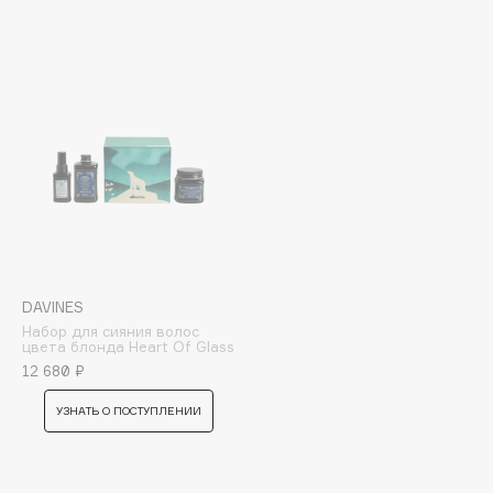
Biomed
Biorepair
Blanx
Blistex
BLOME
Boadicea The Victorious
Bobbi Brown
BOOMSHOP
BORK
Brunello Cucinelli
DAVINES
Bvlgari
Набор для сияния волос
by TERRY
цвета блонда Heart Of Glass
12 680 ₽
BY WISHTREND
Byredo
УЗНАТЬ О ПОСТУПЛЕНИИ
C