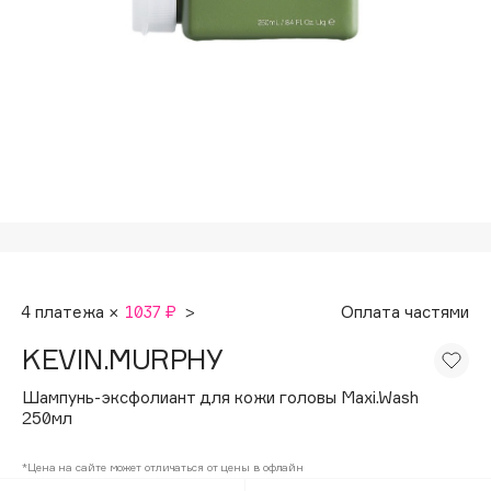
Подарки
Tom Ford
HFC
Для дома
Angiopharm
Техника
KIKO Milano
Estée Lauder
Clarins
0 - 9
100BON
4 платежа ×
1037 ₽
>
Оплата частями
22|11
KEVIN.MURPHY
A
Шампунь-эксфолиант для кожи головы Maxi.Wash
250мл
Acqua di Parma
*Цена на сайте может отличаться от цены в офлайн
Acque di Italia