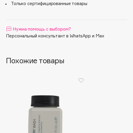
Только сертифицированные товары
Apagard
Aravia Professional
Arcadia
Нужна помощь с выбором?
Archetype
Персональный консультант в WhatsApp и Max
Architect Demidoff
ARIVE MAKEUP
Art&Fact
Похожие товары
Art-Visage
Artdeco
Astra
Atelier Rebul
Augustinus Bader
Aveda
Avene