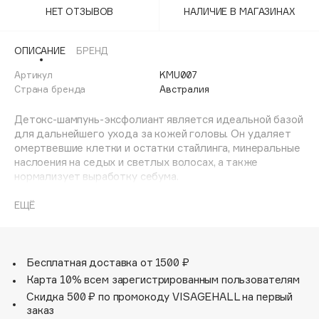
Adele for you
НЕТ ОТЗЫВОВ
НАЛИЧИЕ В МАГАЗИНАХ
Финал лета
Advante
ЭКСКЛЮЗИВ
1 АВГ - 31 АВГ
ОПИСАНИЕ
БРЕНД
Aesop
Age Stop
Артикул
KMU007
ЭКСКЛЮЗИВ
Страна бренда
Австралия
AHFA Cosmetics
Ajmal
Детокс-шампунь-эксфолиант является идеальной базой
для дальнейшего ухода за кожей головы. Он удаляет
Alix Avien
омертвевшие клетки и остатки стайлинга, минеральные
Allies of Skin
наслоения на седых и светлых волосах, а также
AMAN
нормализует выработку себума.
Шампунь-эксфолиант на основе фруктовых АНА-кислот
Amina Daudova Brushes
папайи, грейпфрута и цитрусовых обладает
ЕЩЁ
Amouage
антисептическим эффектом, оказывает
отшелушивающее действие и нормализует
Amuleto Di Casa
гидролипидный баланс кожи головы. Эффективно
Angiopharm
ЭКСКЛЮЗИВ
удаляет остатки стайлинга, а также предотвращает
Бесплатная доставка от 1500 ₽
появление перхоти.
Annbeauty
Карта 10% всем зарегистрированным пользователям
Anua
Скидка 500 ₽ по промокоду VISAGEHALL на первый
Нанести на влажные волосы массирующими
заказ
Apadent
движениями, затем тщательно смыть водой.