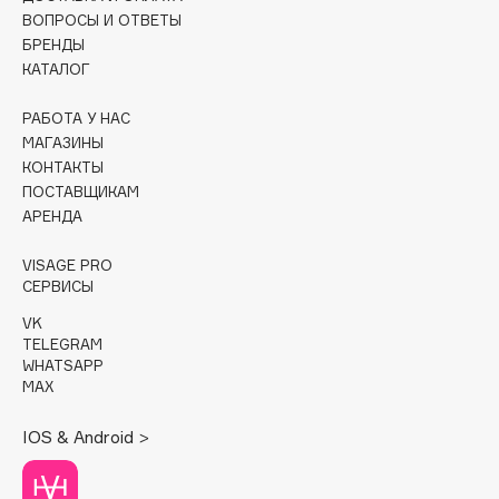
ВОПРОСЫ И ОТВЕТЫ
Cadence
БРЕНДЫ
КАТАЛОГ
Capelli Dorati
Carbon Theory
РАБОТА У НАС
Carmex
МАГАЗИНЫ
Carolina Herrera
КОНТАКТЫ
ПОСТАВЩИКАМ
Catrice
АРЕНДА
Celimax
Cettua
VISAGE PRO
СЕРВИСЫ
Chupa Chups
Clarette
VK
TELEGRAM
Clarins
WHATSAPP
Clarins Precious
MAX
Clinique
IOS & Android >
Clive Christian
Club De Nuit