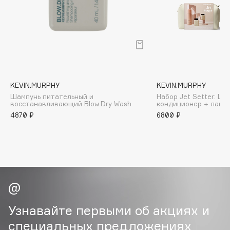
B
Babor
Baffy
Balmain Hair Couture
ЭКСКЛЮЗИВ
Banderas
KEVIN.MURPHY
KEVIN.MURPHY
Basicare
Шампунь питательный и
Набор Jet Setter: Ша
Batiste
восстанавливающий Blow.Dry Wash
кондиционер + лак +
4870 ₽
6800 ₽
Beauty Bomb
Beauty Pati
Beautyblades
НОВИНКА
beautyblender
Bebble
Beverly Hills Polo Club
Biodance
Узнавайте первыми об акциях и
Bioderma
специальных предложениях