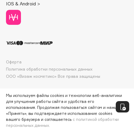
IOS & Android >
Deonica
Dessange
Dior
Divage
Dolce & Gabbana
Dolomit
Dorco
Оферта
DP Daily Perfection
Политика обработки персональных данных
Dr. Vranjes Firenze
ООО «Визаж косметикс» Все права защищены
Dr.Althea
Dr.Ceuracle
Мы используем файлы cookies и технологии веб-аналитики
Dr.Jart+
для улучшения работы сайта и удобства его
DSD de Luxe
использования. Продолжая пользоваться сайтом и нажимая
«Принять», вы подтверждаете использование cookies
Dyson
вашего браузера и соглашаетесь
с политикой обработки
персональных данных.
ДОБАВИТЬ В КОРЗИНУ
770 ₽
1026 ₽