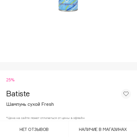
Подарки
Tom Ford
HFC
Для дома
Angiopharm
Техника
KIKO Milano
Estée Lauder
Clarins
0 - 9
25%
100BON
22|11
Batiste
Шампунь сухой Fresh
A
*Цена на сайте может отличаться от цены в офлайн
Acqua di Parma
НЕТ ОТЗЫВОВ
НАЛИЧИЕ В МАГАЗИНАХ
Acque di Italia