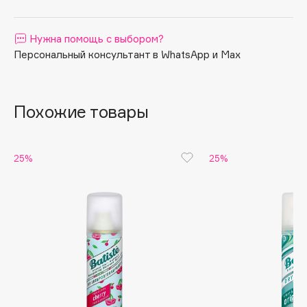
Apagard
Aravia Professional
Нужна помощь с выбором?
Персональный консультант в WhatsApp и Max
Arcadia
Archetype
Architect Demidoff
Похожие товары
ARIVE MAKEUP
Art&Fact
Art-Visage
25%
25%
Artdeco
Astra
Atelier Rebul
Augustinus Bader
Aveda
Avene