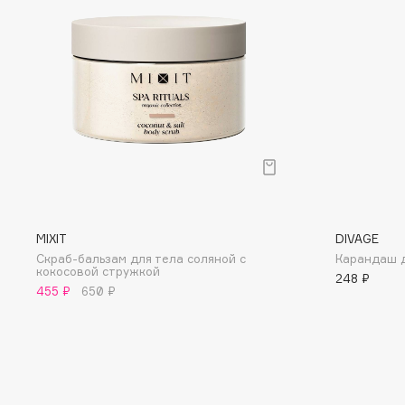
D
d'Alba
Dior
DABO
Divage
DARLING*
Dolce & Gabbana
Darphin
Dolomit
Davines
Dorco
Deonica
DP Daily Perfection
Dessange
Dr. Vranjes Firenze
MIXIT
DIVAGE
Скраб-бальзам для тела соляной с
Карандаш д
кокосовой стружкой
248 ₽
E
455 ₽
650 ₽
Eat My
Ella Bartsueva Brushes
Ecolatier
EMBRACE Haircare
Ecotools
Emmanuelle Jane
EGIA
Enough