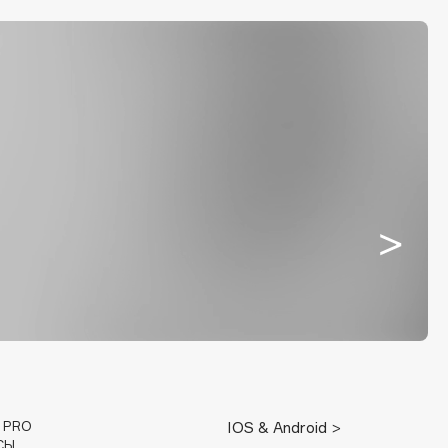
E PRO
IOS & Android >
СЫ