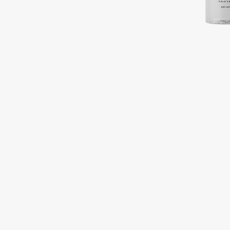
Подарки
0 - 9
Для дома
100BON
22|11
Техника
A
Acqua di Parma
Amina Daudova Brushes
Acque di Italia
Amouage
Adele for you
Amuleto Di Casa
Advante
Angiopharm
ЭКСКЛЮЗИВ
ЭКСКЛЮЗИВ
Aesop
Annbeauty
Age Stop
Anua
ЭКСКЛЮЗИВ
Apadent
AHFA Cosmetics
Apagard
Ajmal