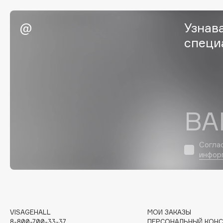
Eigshow
EpilProfi
Узнав
Elemis
Erborian
специ
Elian Russia
Essence
Elie Saab
Essential Parfums Paris
F
ВА
FANE
Flipper
Согла
Farmstay
FLOEMA
инфор
Felce Azzurra
Floraïku
Fillerina
Forlle'd
ЭКСКЛЮЗИВ
Fiona Franchimon
VISAGEHALL
МОИ ЗАКАЗЫ
8-800-700-33-37
ПЕРСОНАЛЬНЫЙ КОНС