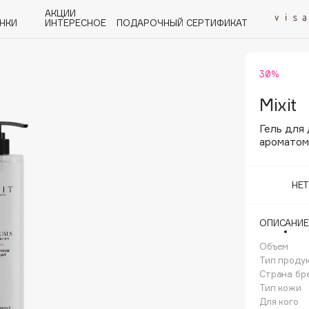
АКЦИИ
НКИ
ИНТЕРЕСНОЕ
ПОДАРОЧНЫЙ СЕРТИФИКАТ
30%
P
Q
R
S
T
U
V
W
Y
Z
А - Я
Mixit
Гель для
ароматом
НЕ
Angiopharm
KIKO Milano
ОПИСАНИЕ
Estée Lauder
Объем
Clarins
Тип проду
Страна бр
Тип кожи
Для кого