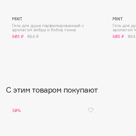
BLOME
MIXIT
MIXIT
Гель для душа парфюмированный с
Гель для д
ароматом амбры и бобов тонка
ароматом ч
C
605 ₽
864 ₽
605 ₽
864
Cadence
Chupa Chups
Capelli Dorati
Clarette
Carbon Theory
Clarins
Carmex
Clarins Precious
НОВИНКА
Carolina Herrera
Clinique
С этим товаром покупают
Catrice
Clive Christian
Celimax
Club De Nuit
Cettua
Collagenina
30%