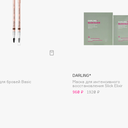
Dr.Althea
Dr.Ceuracle
Dr.Jart+
DSD de Luxe
Dyson
DARLING*
ля бровей Basic
Маска для интенсивного
восстановления Slick Elixir
960 ₽
1920 ₽
Estrâde
Estée Lauder
Etat Pur
Etude House