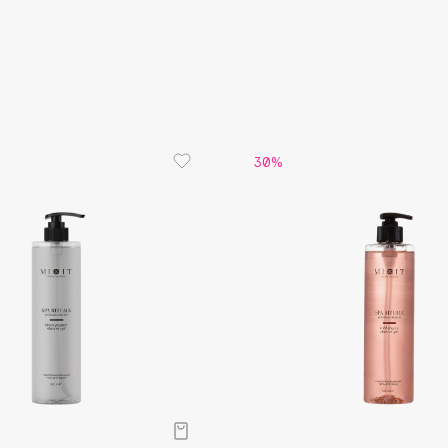
Aveda
Avene
30%
Boadicea The Victorious
Bobbi Brown
BOOMSHOP
BORK
Brunello Cucinelli
Bvlgari
by TERRY
BY WISHTREND
Byredo