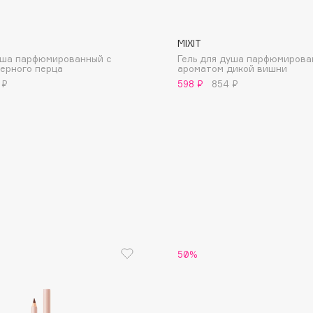
MIXIT
уша парфюмированный с
Гель для душа парфюмирова
ерного перца
ароматом дикой вишни
 ₽
598 ₽
854 ₽
Consly
Corimo
CosRX
Cottolina
Crescina
Cunzite
Curaprox
50%