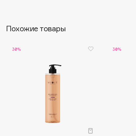
Aravia Professional
Alix Avien
Arcadia
Allies of Skin
Archetype
AMAN
Похожие товары
B
30%
30%
Babor
beautyblender
Baffy
Bebble
Balmain Hair Couture
Beverly Hills Polo Club
ЭКСКЛЮЗИВ
Biodance
Banderas
Bioderma
Basicare
Biomed
Batiste
Biorepair
Beauty Bomb
Blanx
Beauty Pati
Blistex
Beautyblades
НОВИНКА