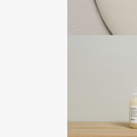
Aravia Professional
Alix Avien
Arcadia
Allies of Skin
Archetype
AMAN
B
Babor
beautyblender
Baffy
Bebble
Balmain Hair Couture
Beverly Hills Polo Club
ЭКСКЛЮЗИВ
Biodance
Banderas
Bioderma
Basicare
Biomed
Batiste
Biorepair
Beauty Bomb
Blanx
Beauty Pati
Blistex
Beautyblades
НОВИНКА