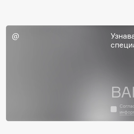
G
Garnier
Giardino Magico
Узнав
Gecko
Gillette
специ
Geltek
Givenchy
Genosys
Global Keratin
ЭКСКЛЮЗИВ
Global White
Geomar
ВА
H
Hadat Cosmetics
HELIBEAUTY
Согла
инфор
Hamis
Hempz
Hapica
HFC