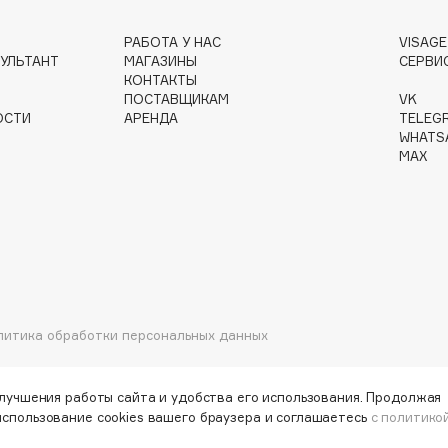
РАБОТА У НАС
VISAG
УЛЬТАНТ
МАГАЗИНЫ
СЕРВИ
КОНТАКТЫ
ПОСТАВЩИКАМ
VK
Institute Estelare
ОСТИ
АРЕНДА
TELEG
WHATS
Instytutum
MAX
invisibobble
IS Clinical
литика обработки персональных данных
Jo Malone London
Juliette Has A Gun
улучшения работы сайта и удобства его использования. Продолжая
Juvena
использование cookies вашего браузера и соглашаетесь
с политико