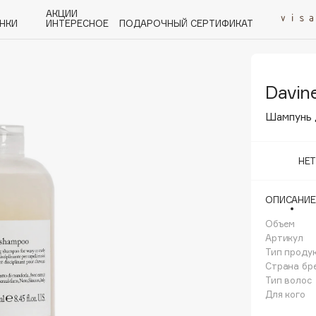
АКЦИИ
НКИ
ИНТЕРЕСНОЕ
ПОДАРОЧНЫЙ СЕРТИФИКАТ
Davin
P
Q
R
S
T
U
V
W
Y
Z
А - Я
Шампунь д
НЕ
ОПИСАНИЕ
Angiopharm
KIKO Milano
Объем
Артикул
Estée Lauder
Тип проду
Clarins
Страна бр
Тип волос
Для кого