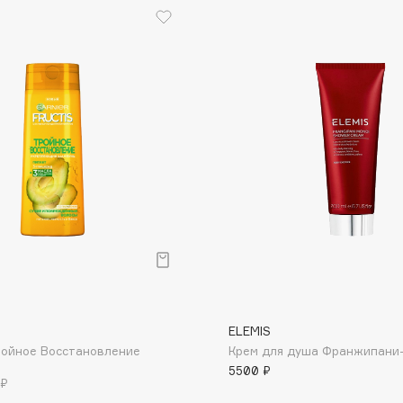
Eva Mosaic
Ex Nihilo
EXOARI L
Fragrance Du Bois
Frederic Malle
Frudia
Funny Organix
ELEMIS
ройное Восстановление
Крем для душа Франжипани
5500 ₽
 ₽