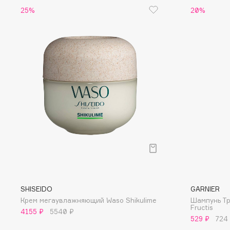
25%
20%
EGIA
EpilProfi
Eigshow
Erborian
Elemis
Essence
Elian Russia
Essential Parfums Paris
Elie Saab
Estrâde
F
FANE
Flipper
Farmstay
FLOEMA
Felce Azzurra
Floraïku
Fillerina
Forlle'd
SHISEIDO
GARNIER
ЭКСКЛЮЗИВ
Крем мегаувлажняющий Waso Shikulime
Шампунь Т
Fiona Franchimon
Fructis
4155 ₽
5540 ₽
529 ₽
724