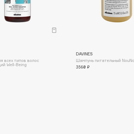
Dr.Althea
Dr.Ceuracle
Dr.Jart+
DSD de Luxe
Dyson
DAVINES
я всех типов волос
Шампунь питательный NouN
й Well-Being
3560 ₽
Estée Lauder
Etat Pur
Etude House
Etude organix