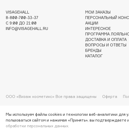
VISAGEHALL
МОИ ЗАКАЗЫ
8-800-700-33-37
ПЕРСОНАЛЬНЫЙ КОНС
I
C 9:00 ДО 21:00
АКЦИИ
INFO@VISAGEHALL.RU
ИНТЕРЕСНОЕ
I Love My Hair
INGLOT
ПРОГРАММА ЛОЯЛЬН
ДОСТАВКА И ОПЛАТА
Iceberg
Initio
ВОПРОСЫ И ОТВЕТЫ
Icon Skin
Insight Professional
БРЕНДЫ
КАТАЛОГ
Influence Beauty
Institut Esthederm
J
ООО «Визаж косметикс» Все права защищены
Оферта
По
James Read
Janeke
Jan Marini
Jimmy Choo
ЭКСКЛЮЗИВ
Мы используем файлы cookies и технологии веб-аналитики для 
JMsolution
Jane Iredale
пользоваться сайтом и нажимая «Принять», вы подтверждаете 
обработки персональных данных.