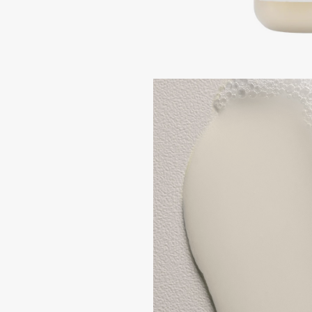
Подарки
0 - 9
Для дома
100BON
22|11
Техника
A
Acqua di Parma
Amina Daudova Brushes
Acque di Italia
Amouage
Adele for you
Amuleto Di Casa
Advante
Angiopharm
ЭКСКЛЮЗИВ
ЭКСКЛЮЗИВ
Aesop
Annbeauty
Age Stop
Anua
ЭКСКЛЮЗИВ
Apadent
AHFA Cosmetics
Apagard
Ajmal