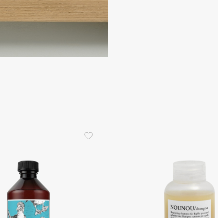
Consly
Corimo
CosRX
Cottolina
Crescina
Cunzite
Curaprox