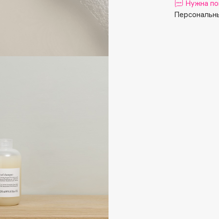
Aveda
Нужна по
Персональны
Avene
Boadicea The Victorious
Bobbi Brown
BOOMSHOP
BORK
Brunello Cucinelli
Bvlgari
by TERRY
BY WISHTREND
Byredo