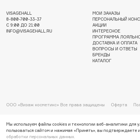
VISAGEHALL
МОИ ЗАКАЗЫ
8-800-700-33-37
ПЕРСОНАЛЬНЫЙ КОНС
I
C 9:00 ДО 21:00
АКЦИИ
INFO@VISAGEHALL.RU
ИНТЕРЕСНОЕ
I Love My Hair
INGLOT
ПРОГРАММА ЛОЯЛЬН
ДОСТАВКА И ОПЛАТА
Iceberg
Initio
ВОПРОСЫ И ОТВЕТЫ
Icon Skin
Insight Professional
БРЕНДЫ
КАТАЛОГ
Influence Beauty
Institut Esthederm
J
ООО «Визаж косметикс» Все права защищены
Оферта
По
James Read
Janeke
Jan Marini
Jimmy Choo
ЭКСКЛЮЗИВ
Мы используем файлы cookies и технологии веб-аналитики для 
JMsolution
Jane Iredale
пользоваться сайтом и нажимая «Принять», вы подтверждаете 
обработки персональных данных.