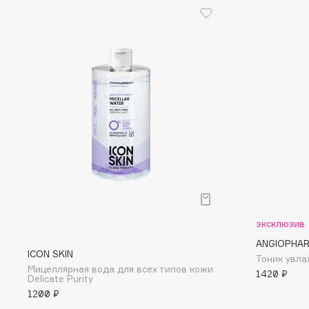
EGIA
EpilProfi
Eigshow
Erborian
Elemis
Essence
Elian Russia
Essential Parfums Paris
Elie Saab
Estrâde
F
FANE
Flipper
Farmstay
FLOEMA
эксклюзив
Felce Azzurra
Floraïku
ANGIOPHA
Fillerina
Forlle'd
ICON SKIN
ЭКСКЛЮЗИВ
Тоник увл
Мицеллярная вода для всех типов кожи
Fiona Franchimon
1420 ₽
Delicate Purity
1200 ₽