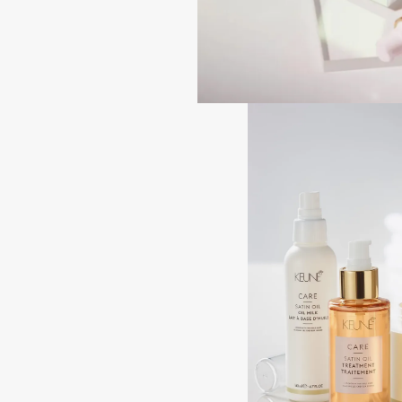
Aravia Professional
Alix Avien
Arcadia
Allies of Skin
Archetype
AMAN
B
Babor
beautyblender
Baffy
Bebble
Balmain Hair Couture
Beverly Hills Polo Club
ЭКСКЛЮЗИВ
Biodance
Banderas
Bioderma
Basicare
Biomed
Batiste
Biorepair
Beauty Bomb
Blanx
Beauty Pati
Blistex
Beautyblades
НОВИНКА