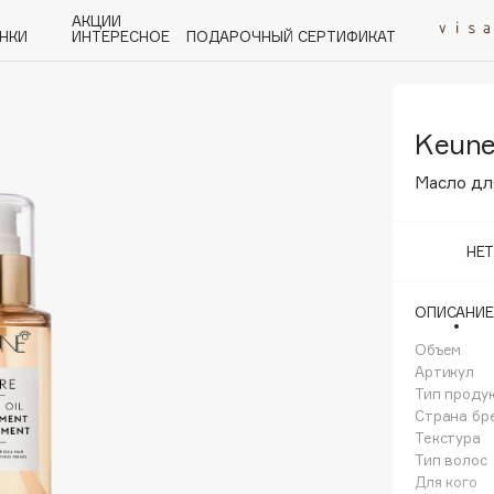
АКЦИИ
НКИ
ИНТЕРЕСНОЕ
ПОДАРОЧНЫЙ СЕРТИФИКАТ
Keun
P
Q
R
S
T
U
V
W
Y
Z
А - Я
Масло для
НЕ
ОПИСАНИЕ
Angiopharm
KIKO Milano
Объем
Артикул
Estée Lauder
Тип проду
Clarins
Страна бр
Текстура
Тип волос
Для кого