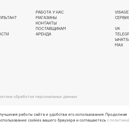
РАБОТА У НАС
VISAG
УЛЬТАНТ
МАГАЗИНЫ
СЕРВИ
КОНТАКТЫ
ПОСТАВЩИКАМ
VK
Institute Estelare
ОСТИ
АРЕНДА
TELEG
WHATS
Instytutum
MAX
invisibobble
IS Clinical
литика обработки персональных данных
Jo Malone London
Juliette Has A Gun
улучшения работы сайта и удобства его использования. Продолжая
Juvena
использование cookies вашего браузера и соглашаетесь
с политико