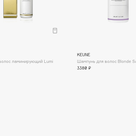
Dr.Althea
Dr.Ceuracle
Dr.Jart+
DSD de Luxe
Dyson
KEUNE
волос ламинирующий Lumi
Шампунь для волос Blonde Sa
3380 ₽
Estée Lauder
Etat Pur
Etude House
Etude organix