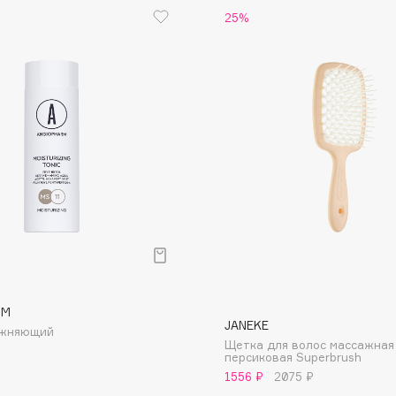
25%
Eva Mosaic
Ex Nihilo
EXOARI L
Fragrance Du Bois
Frederic Malle
Frudia
RM
Funny Organix
JANEKE
ажняющий
Щетка для волос массажная
персиковая Superbrush
1556 ₽
2075 ₽