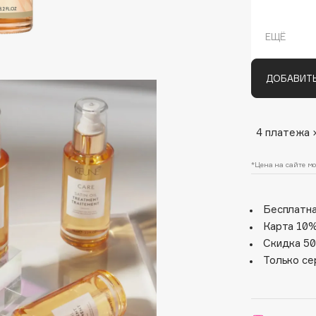
Масло дл
текстурой
ЕЩЁ
Уникальн
для питан
финишного
ДОБАВИТЬ
бережет 
их красот
4 платежа 
Architect Demidoff
*Цена на сайте мо
ARIVE MAKEUP
Art&Fact
Бесплатна
Art-Visage
Карта 10%
Artdeco
Скидка 50
Astra
Только се
Atelier Rebul
Augustinus Bader