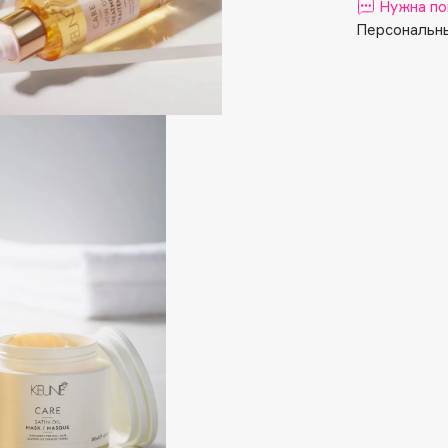
Aveda
Нужна по
Персональны
Avene
Boadicea The Victorious
Bobbi Brown
BOOMSHOP
BORK
Brunello Cucinelli
Bvlgari
by TERRY
BY WISHTREND
Byredo