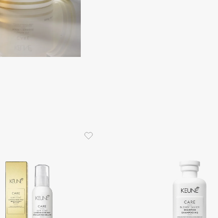
Consly
Corimo
CosRX
Cottolina
Crescina
Cunzite
Curaprox