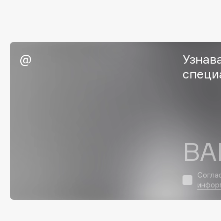
G
Garnier
Giardino Magico
Узнав
Gecko
Gillette
специ
Geltek
Givenchy
Genosys
Global Keratin
ЭКСКЛЮЗИВ
Global White
Geomar
ВА
H
Hadat Cosmetics
HELIBEAUTY
Согла
инфор
Hamis
Hempz
Hapica
HFC