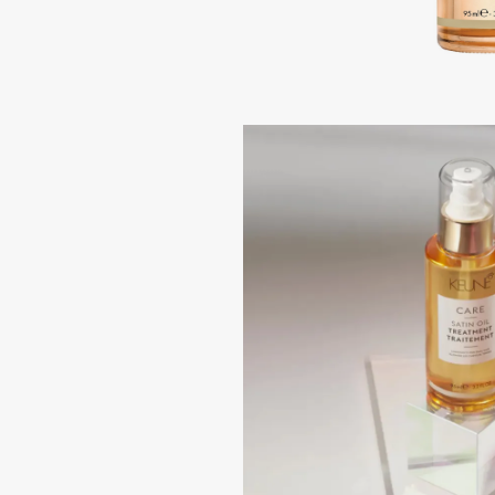
Подарки
0 - 9
Для дома
100BON
22|11
Техника
A
Acqua di Parma
Amina Daudova Brushes
Acque di Italia
Amouage
Adele for you
Amuleto Di Casa
Advante
Angiopharm
ЭКСКЛЮЗИВ
ЭКСКЛЮЗИВ
Aesop
Annbeauty
Age Stop
Anua
ЭКСКЛЮЗИВ
Apadent
AHFA Cosmetics
Apagard
Ajmal