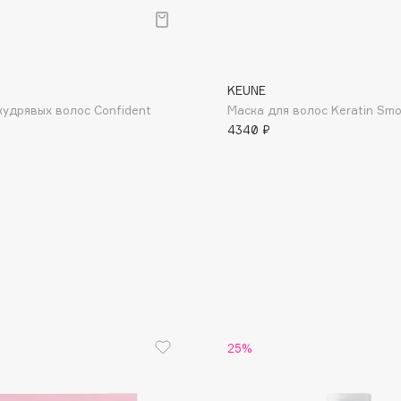
KEUNE
кудрявых волос Confident
Маска для волос Keratin Sm
4340 ₽
Consly
Corimo
CosRX
Cottolina
Crescina
Cunzite
Curaprox
25%