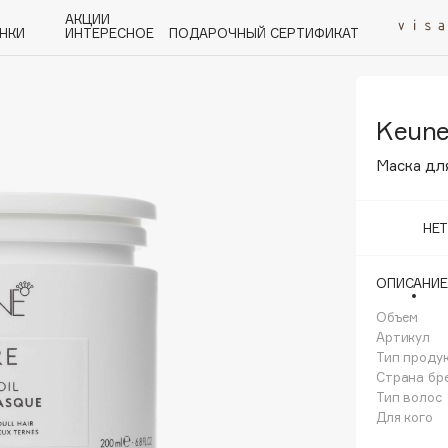
АКЦИИ
НКИ
ИНТЕРЕСНОЕ
ПОДАРОЧНЫЙ СЕРТИФИКАТ
Keun
P
Q
R
S
T
U
V
W
Y
Z
А - Я
Маска для
НЕ
ОПИСАНИЕ
Angiopharm
KIKO Milano
Объем
Артикул
Estée Lauder
Тип проду
Clarins
Страна бр
Тип волос
Для кого