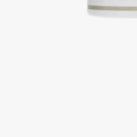
Подарки
0 - 9
Для дома
100BON
22|11
Техника
A
Acqua di Parma
Amina Daudova Brushes
Acque di Italia
Amouage
Adele for you
Amuleto Di Casa
Advante
Angiopharm
ЭКСКЛЮЗИВ
ЭКСКЛЮЗИВ
Aesop
Annbeauty
Age Stop
Anua
ЭКСКЛЮЗИВ
Apadent
AHFA Cosmetics
Apagard
Ajmal