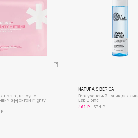
Dr.Althea
Dr.Ceuracle
Dr.Jart+
DSD de Luxe
Dyson
NATURA SIBERICA
я маска для рук с
Гиалуроновый тоник для лиц
ющим эффектом Mighty
Lab Biome
401 ₽
534 ₽
 ₽
Estée Lauder
Etat Pur
Etude House
Etude organix