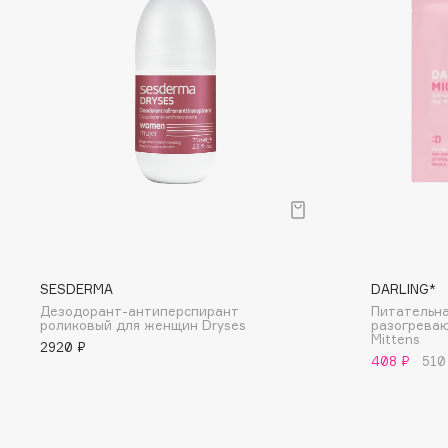
D
d'Alba
Dior
DABO
Divage
DARLING*
Dolce & Gabbana
Darphin
Dolomit
Davines
Dorco
Deonica
DP Daily Perfection
Dessange
Dr. Vranjes Firenze
SESDERMA
DARLING*
Дезодорант-антиперспирант
Питательна
E
роликовый для женщин Dryses
разогрева
Mittens
2920 ₽
408 ₽
510
Eat My
Ella Bartsueva Brushes
Ecolatier
EMBRACE Haircare
Ecotools
Emmanuelle Jane
EGG
Enough