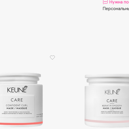
Aveda
Нужна по
Персональны
Avene
Boadicea The Victorious
Bobbi Brown
BOOMSHOP
BORK
Brunello Cucinelli
Bvlgari
by TERRY
BY WISHTREND
Byredo