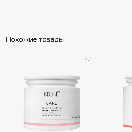
Aravia Professional
Alix Avien
Arcadia
Allies of Skin
Archetype
AMAN
Похожие товары
B
Babor
beautyblender
Baffy
Bebble
Balmain Hair Couture
Beverly Hills Polo Club
ЭКСКЛЮЗИВ
Biodance
Banderas
Bioderma
Basicare
Biomed
Batiste
Biorepair
Beauty Bomb
Blanx
Beauty Pati
Blistex
Beautyblades
НОВИНКА