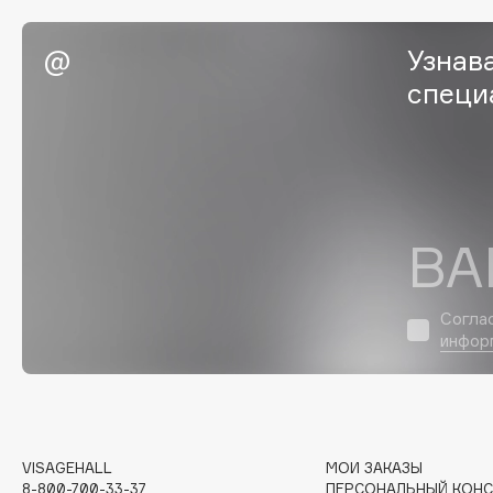
EGIA
EpilProfi
Узнав
Eigshow
Erborian
специ
Elemis
Essence
Elian Russia
Essential Parfums Paris
Elie Saab
Estrâde
ВА
F
FANE
Flipper
Согла
инфор
Farmstay
FLOEMA
Felce Azzurra
Floraïku
Fillerina
Forlle'd
ЭКСКЛЮЗИВ
Fiona Franchimon
VISAGEHALL
МОИ ЗАКАЗЫ
8-800-700-33-37
ПЕРСОНАЛЬНЫЙ КОНС