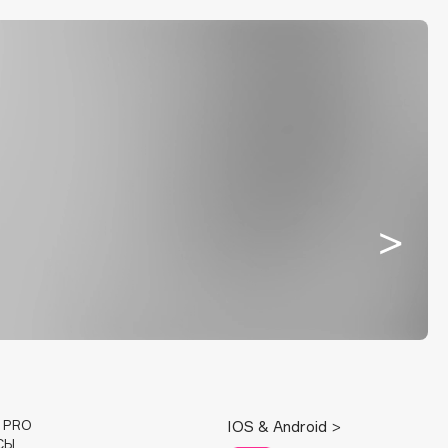
E PRO
IOS & Android >
СЫ