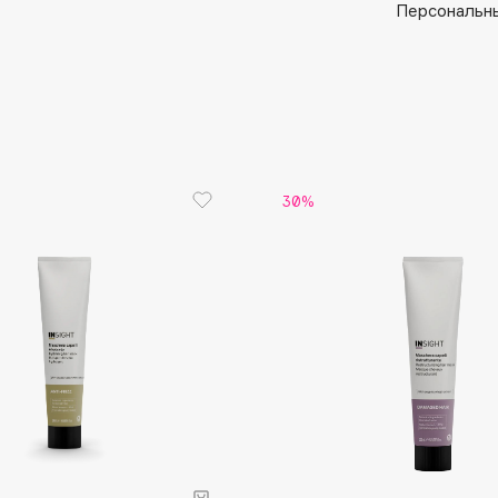
Aveda
Персональны
Avene
30%
Boadicea The Victorious
Bobbi Brown
BOOMSHOP
BORK
Brunello Cucinelli
Bvlgari
by TERRY
BY WISHTREND
Byredo