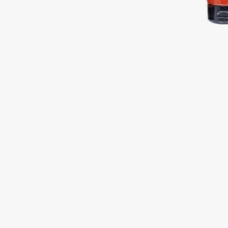
Подарки
0 - 9
Для дома
100BON
22|11
Техника
A
Acqua di Parma
Amina Daudova Brushes
Acque di Italia
Amouage
Adele for you
Amuleto Di Casa
Advante
Angiopharm
ЭКСКЛЮЗИВ
ЭКСКЛЮЗИВ
Aesop
Annbeauty
Age Stop
Anua
ЭКСКЛЮЗИВ
Apadent
AHFA Cosmetics
Apagard
Ajmal