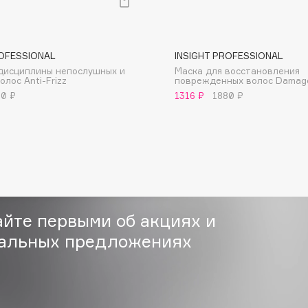
ROFESSIONAL
INSIGHT PROFESSIONAL
дисциплины непослушных и
Маска для восстановления
лос Anti-Frizz
поврежденных волос Damage
80 ₽
1316 ₽
1880 ₽
Consly
Corimo
CosRX
Cottolina
Crescina
Cunzite
айте первыми об акциях и
Curaprox
альных предложениях