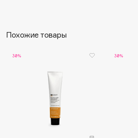
Aravia Professional
Alix Avien
Arcadia
Allies of Skin
Archetype
AMAN
Похожие товары
B
30%
30%
Babor
beautyblender
Baffy
Bebble
Balmain Hair Couture
Beverly Hills Polo Club
ЭКСКЛЮЗИВ
Biodance
Banderas
Bioderma
Basicare
Biomed
Batiste
Biorepair
Beauty Bomb
Blanx
Beauty Pati
Blistex
Beautyblades
НОВИНКА