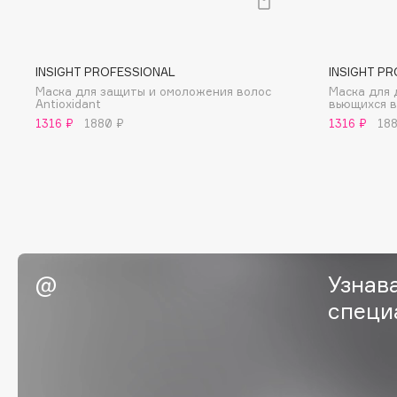
BLOME
INSIGHT PROFESSIONAL
INSIGHT P
Маска для защиты и омоложения волос
Маска для 
C
Antioxidant
вьющихся во
1316 ₽
1880 ₽
1316 ₽
18
Cadence
Chupa Chups
Capelli Dorati
Clarette
Carbon Theory
Clarins
Carmex
Clarins Precious
Carolina Herrera
Clinique
Catrice
Clive Christian
Узнав
Celimax
Club De Nuit
специ
Cettua
Collagenina