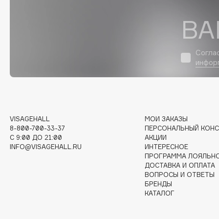
D
ВА
d'Alba
Dior
DABO
Divage
DARLING*
Dolce & Gabbana
Согла
инфор
Darphin
Dolomit
Davines
Dorco
Deonica
DP Daily Perfection
Dessange
Dr. Vranjes Firenze
VISAGEHALL
МОИ ЗАКАЗЫ
8-800-700-33-37
ПЕРСОНАЛЬНЫЙ КОНС
C 9:00 ДО 21:00
АКЦИИ
INFO@VISAGEHALL.RU
ИНТЕРЕСНОЕ
E
ПРОГРАММА ЛОЯЛЬН
ДОСТАВКА И ОПЛАТА
ВОПРОСЫ И ОТВЕТЫ
Eat My
Ella Bartsueva Brushes
БРЕНДЫ
Ecolatier
EMBRACE Haircare
КАТАЛОГ
Ecotools
Emmanuelle Jane
EGG
Enough