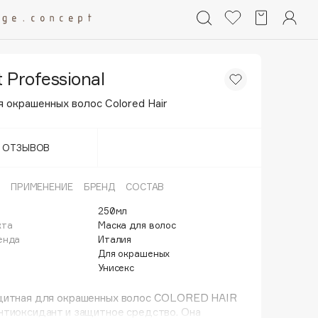
t Professional
 окрашенных волос Colored Hair
Т ОТЗЫВОВ
ПРИМЕНЕНИЕ
БРЕНД
СОСТАВ
250мл
кта
Маска для волос
енда
Италия
Для окрашеных
Унисекс
щитная для окрашенных волос COLORED HAIR
нтиоксидант и защитное средство. Она