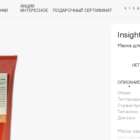
АКЦИИ
НКИ
ИНТЕРЕСНОЕ
ПОДАРОЧНЫЙ СЕРТИФИКАТ
Insigh
P
Q
R
S
T
U
V
W
Y
Z
А - Я
Маска для
НЕ
ОПИСАНИЕ
Angiopharm
Объем
KIKO Milano
Тип проду
Страна бр
Estée Lauder
Тип волос
Clarins
Для кого
Маска за
мощный а