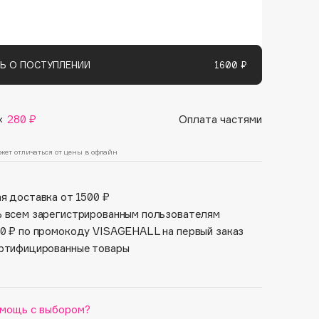
Финал лета
цвет волос и продлевает его интенсивность и
Парфюм для тебя
 насыщенность оттенка. Также защищает
1 АВГ - 31 АВГ
5 АВГ - 9 АВГ
олос от внешних агрессоров и продлевает
сть периода сохранения яркости цвета.
Ь О ПОСТУПЛЕНИИ
1600 ₽
×
280 ₽
Оплата частями
жет отличаться от цены в офлайн
я доставка от 1500 ₽
 всем зарегистрированным пользователям
0 ₽ по промокоду VISAGEHALL на первый заказ
ртифицированные товары
мощь с выбором?