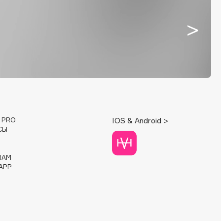
E PRO
IOS & Android >
СЫ
RAM
APP