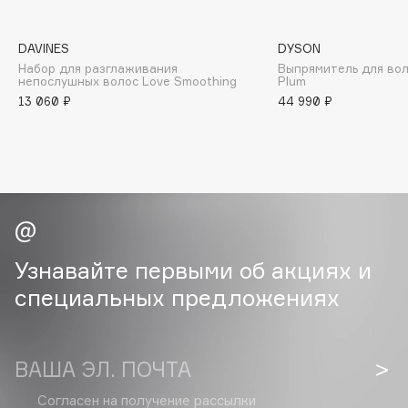
Collagenina
Consly
DAVINES
DYSON
Corimo
Набор для разглаживания
Выпрямитель для воло
непослушных волос Love Smoothing
Plum
CosRX
13 060 ₽
44 990 ₽
Cottolina
Crescina
Cunzite
Curaprox
D
Узнавайте первыми об акциях и
специальных предложениях
d'Alba
DABO
DARLING*
ВАША ЭЛ. ПОЧТА
Darphin
Davines
Согласен на получение
рассылки