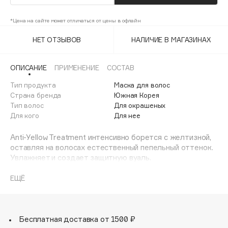
Adele for you
Финал лета
Advante
*Цена на сайте может отличаться от цены в офлайн
ЭКСКЛЮЗИВ
1 АВГ - 31 АВГ
Aesop
НЕТ ОТЗЫВОВ
НАЛИЧИЕ В МАГАЗИНАХ
Age Stop
ЭКСКЛЮЗИВ
AHFA Cosmetics
ОПИСАНИЕ
ПРИМЕНЕНИЕ
СОСТАВ
Ajmal
Тип продукта
Маска для волос
Страна бренда
Южная Корея
Alix Avien
Тип волос
Для окрашеных
Allies of Skin
Для кого
Для нее
AMAN
Anti-Yellow Treatment интенсивно борется с желтизной,
Amina Daudova Brushes
оставляя на волосах естественный пепельный оттенок.
Amouage
Увлажняет и создает защитную вуаль.
Amuleto Di Casa
Не сушит и не утяжеляет волосы.
ЕЩЁ
Angiopharm
ЭКСКЛЮЗИВ
Для светлых, обесцвеченных и окрашенных волос.
Annbeauty
Активные компоненты:
Anua
• Пантенол – снимает воспаления. Заживляет мелкие
Бесплатная доставка от 1500 ₽
Apadent