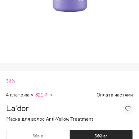
Подарки
Tom Ford
HFC
Для дома
Angiopharm
Техника
KIKO Milano
Estée Lauder
Clarins
0 - 9
30%
100BON
22|11
4 платежа ×
321 ₽
>
Оплата частями
La’dor
A
Маска для волос Anti-Yellow Treatment
Acqua di Parma
Acque di Italia
50мл
300мл