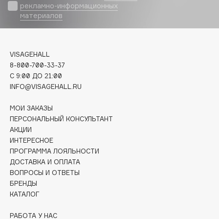
рекламно-информационных
Deonica
материалов
Dessange
Dior
Divage
VISAGEHALL
Dolce & Gabbana
8-800-700-33-37
Dolomit
C 9:00 ДО 21:00
INFO@VISAGEHALL.RU
Dorco
DP Daily Perfection
МОИ ЗАКАЗЫ
Dr. Vranjes Firenze
ПЕРСОНАЛЬНЫЙ КОНСУЛЬТАНТ
АКЦИИ
Dr.Althea
ИНТЕРЕСНОЕ
Dr.Ceuracle
ПРОГРАММА ЛОЯЛЬНОСТИ
Dr.Jart+
ДОСТАВКА И ОПЛАТА
DSD de Luxe
ВОПРОСЫ И ОТВЕТЫ
БРЕНДЫ
Dyson
КАТАЛОГ
РАБОТА У НАС