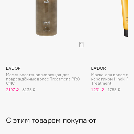
B
Babor
Baffy
Balmain Hair Couture
ЭКСКЛЮЗИВ
Banderas
Basicare
Batiste
Beauty Bomb
LA’DOR
LA’DOR
Маска восстанавливающая для
Маска для волос па
Beauty Pati
повреждённых волос Treatment PRO
кератином Hinoki Per
CMC
Treatment
Beautyblades
НОВИНКА
2197 ₽
3138 ₽
1231 ₽
1758 ₽
beautyblender
Bebble
Beverly Hills Polo Club
С этим товаром покупают
Biodance
Bioderma