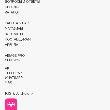
ВОПРОСЫ И ОТВЕТЫ
БРЕНДЫ
Cadence
КАТАЛОГ
Capelli Dorati
Carbon Theory
РАБОТА У НАС
МАГАЗИНЫ
Carmex
КОНТАКТЫ
Carolina Herrera
ПОСТАВЩИКАМ
Catrice
АРЕНДА
Celimax
VISAGE PRO
Cettua
СЕРВИСЫ
Chupa Chups
VK
Clarette
TELEGRAM
WHATSAPP
Clarins
MAX
Clarins Precious
НОВИНКА
Clinique
IOS & Android >
Clive Christian
Club De Nuit