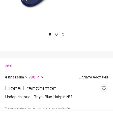
Подарки
Tom Ford
HFC
Для дома
Angiopharm
Техника
KIKO Milano
Estée Lauder
Clarins
0 - 9
20%
100BON
22|11
4 платежа ×
798 ₽
>
Оплата частями
Fiona Franchimon
A
Набор заколок Royal Blue Hairpin №1
Acqua di Parma
*Цена на сайте может отличаться от цены в офлайн
Acque di Italia