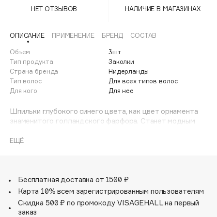
Adele for you
НЕТ ОТЗЫВОВ
НАЛИЧИЕ В МАГАЗИНАХ
Финал лета
Advante
ЭКСКЛЮЗИВ
1 АВГ - 31 АВГ
Aesop
ОПИСАНИЕ
ПРИМЕНЕНИЕ
БРЕНД
СОСТАВ
Age Stop
Объем
ЭКСКЛЮЗИВ
3шт
Тип продукта
Заколки
AHFA Cosmetics
Страна бренда
Нидерланды
Ajmal
Тип волос
Для всех типов волос
Для кого
Для нее
Alix Avien
Allies of Skin
Шпильки глубокого синего цвета, как цвет орнамента
AMAN
знаменитого голландского фарфора. Станет модным
дополнением к вашей прическе. Набор: 3 штуки в боксе.
Amina Daudova Brushes
ЕЩЁ
Amouage
Amuleto Di Casa
Angiopharm
ЭКСКЛЮЗИВ
Бесплатная доставка от 1500 ₽
Annbeauty
Карта 10% всем зарегистрированным пользователям
Anua
Скидка 500 ₽ по промокоду VISAGEHALL на первый
заказ
Apadent