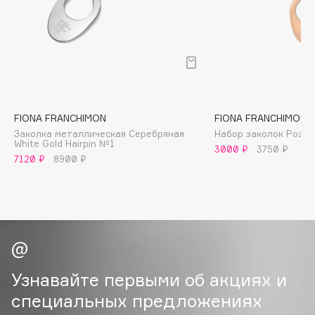
B
Babor
Baffy
Balmain Hair Couture
ЭКСКЛЮЗИВ
Banderas
FIONA FRANCHIMON
FIONA FRANCHIMON
Basicare
Заколка металлическая Серебряная
Набор заколок Розов
Batiste
White Gold Hairpin №1
3000 ₽
3750 ₽
Beauty Bomb
7120 ₽
8900 ₽
Beauty Pati
Beautyblades
НОВИНКА
beautyblender
Bebble
Beverly Hills Polo Club
Узнавайте первыми об акциях и
Biodance
специальных предложениях
Bioderma