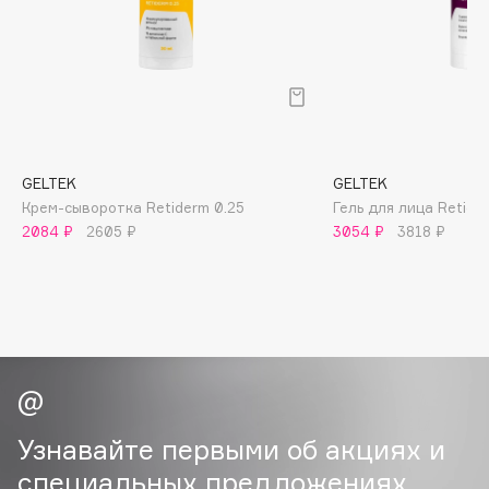
B
Babor
Baffy
Balmain Hair Couture
ЭКСКЛЮЗИВ
Banderas
GELTEK
GELTEK
Basicare
Крем-сыворотка Retiderm 0.25
Гель для лица Retide
Batiste
2084 ₽
2605 ₽
3054 ₽
3818 ₽
Beauty Bomb
Beauty Pati
Beautyblades
НОВИНКА
beautyblender
Bebble
Beverly Hills Polo Club
Biodance
Узнавайте первыми об акциях и
Bioderma
специальных предложениях