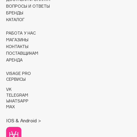
ВОПРОСЫ И ОТВЕТЫ
Cadence
БРЕНДЫ
КАТАЛОГ
Capelli Dorati
Carbon Theory
РАБОТА У НАС
Carmex
МАГАЗИНЫ
Carolina Herrera
КОНТАКТЫ
ПОСТАВЩИКАМ
Catrice
АРЕНДА
Celimax
Cettua
VISAGE PRO
СЕРВИСЫ
Chupa Chups
Clarette
VK
TELEGRAM
Clarins
WHATSAPP
Clarins Precious
MAX
НОВИНКА
Clinique
IOS & Android >
Clive Christian
Club De Nuit