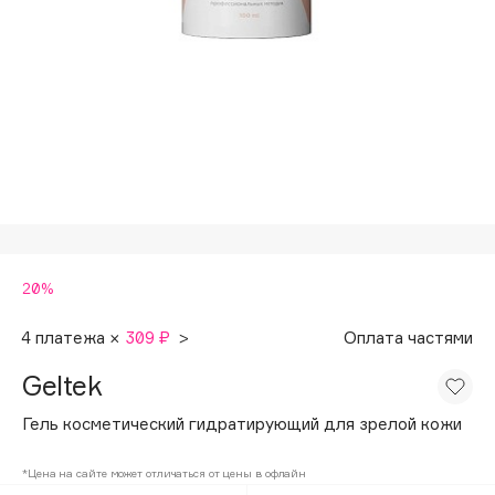
Подарки
Tom Ford
HFC
Для дома
Angiopharm
Техника
KIKO Milano
Estée Lauder
Clarins
0 - 9
20%
100BON
22|11
4 платежа ×
309 ₽
>
Оплата частями
Geltek
A
Гель косметический гидратирующий для зрелой кожи
Acqua di Parma
*Цена на сайте может отличаться от цены в офлайн
Acque di Italia