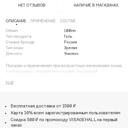
Adele for you
НЕТ ОТЗЫВОВ
НАЛИЧИЕ В МАГАЗИНАХ
Финал лета
Advante
ЭКСКЛЮЗИВ
1 АВГ - 31 АВГ
Aesop
ОПИСАНИЕ
ПРИМЕНЕНИЕ
СОСТАВ
Age Stop
Объем
ЭКСКЛЮЗИВ
100мл
Тип продукта
Гель
AHFA Cosmetics
Страна бренда
Россия
Ajmal
Тип кожи
Зрелая
Для кого
Унисекс
Alix Avien
Allies of Skin
Показан к применению при возрастных изменениях кожи,
AMAN
отягощенных гиперпигментацией, локальной
чувствительностью отдельных участков, покраснением,
Amina Daudova Brushes
раздражением, воспалительными элементами. Гель
ЕЩЁ
Amouage
восстанавливает функции и иммунный ответ клеток,
Amuleto Di Casa
обладает омолаживающим, увлажняющим, защитным,
успокаивающим и иммуностимулирующим действиями.
Angiopharm
ЭКСКЛЮЗИВ
Уникальный состав геля позволяет добиться видимых
Бесплатная доставка от 1500 ₽
Annbeauty
улучшений даже при выраженном старении кожи.
Карта 10% всем зарегистрированным пользователям
Показания: нарушение тургора, тонуса, цвета кожи,
Anua
Скидка 500 ₽ по промокоду VISAGEHALL на первый
обезвоженность, гиперпигментация. Область
заказ
Apadent