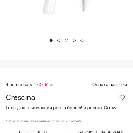
Подарки
Tom Ford
HFC
Для дома
Angiopharm
Техника
KIKO Milano
Estée Lauder
Clarins
0 - 9
100BON
4 платежа ×
1707 ₽
>
Оплата частями
22|11
Crescina
A
Гель для стимуляции роста бровей и ресниц Crexy
Acqua di Parma
*Цена на сайте может отличаться от цены в офлайн
Acque di Italia
НЕТ ОТЗЫВОВ
НАЛИЧИЕ В МАГАЗИНАХ