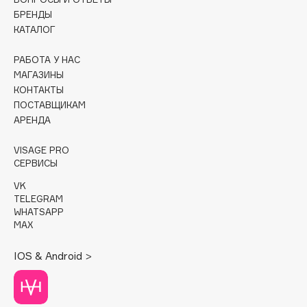
БРЕНДЫ
Cadence
КАТАЛОГ
Capelli Dorati
РАБОТА У НАС
Carbon Theory
МАГАЗИНЫ
Carmex
КОНТАКТЫ
Carolina Herrera
ПОСТАВЩИКАМ
АРЕНДА
Catrice
Celimax
VISAGE PRO
Cettua
СЕРВИСЫ
Chupa Chups
VK
Clarette
TELEGRAM
WHATSAPP
Clarins
MAX
Clarins Precious
НОВИНКА
IOS & Android >
Clinique
Clive Christian
Club De Nuit