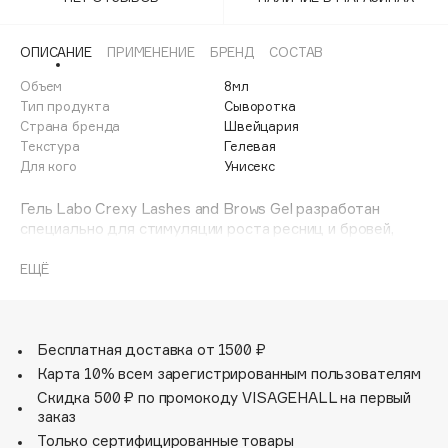
Adele for you
Финал лета
Advante
ЭКСКЛЮЗИВ
ОПИСАНИЕ
ПРИМЕНЕНИЕ
БРЕНД
СОСТАВ
1 АВГ - 31 АВГ
Aesop
Объем
8мл
Age Stop
Тип продукта
Сыворотка
ЭКСКЛЮЗИВ
Страна бренда
Швейцария
AHFA Cosmetics
Текстура
Гелевая
Ajmal
Для кого
Унисекс
Alix Avien
Гель Labo Crexy Lashes and Brows Gel разработан
Allies of Skin
специально для стимуляции роста ресниц и бровей,
AMAN
предназначен для увеличения длины и плотности
ресниц, а также густоты бровей.
ЕЩЁ
Amina Daudova Brushes
Amouage
Действие:
Стимулирует рост ресниц.
Amuleto Di Casa
Способствует отрастанию истонченных бровей.
Бесплатная доставка от 1500 ₽
Angiopharm
ЭКСКЛЮЗИВ
Улучшает качество ресниц и бровей - длину и густоту.
Карта 10% всем зарегистрированным пользователям
Annbeauty
Способствует восстановлению волосяного стержня
Скидка 500 ₽ по промокоду VISAGEHALL на первый
ресниц и бровей.
Anua
заказ
Благодаря своим структурным свойствам средство
Только сертифицированные товары
Apadent