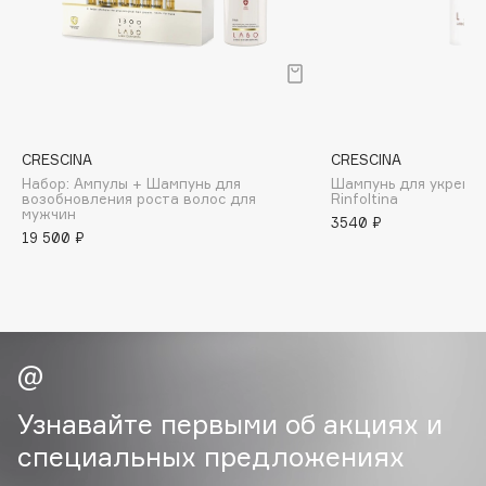
B
Babor
Baffy
Balmain Hair Couture
ЭКСКЛЮЗИВ
Banderas
CRESCINA
CRESCINA
Набор: Ампулы + Шампунь для
Шампунь для укрепл
Basicare
возобновления роста волос для
Rinfoltina
мужчин
Batiste
3540 ₽
19 500 ₽
Beauty Bomb
Beauty Pati
Beautyblades
НОВИНКА
beautyblender
Bebble
Beverly Hills Polo Club
Узнавайте первыми об акциях и
Biodance
специальных предложениях
Bioderma