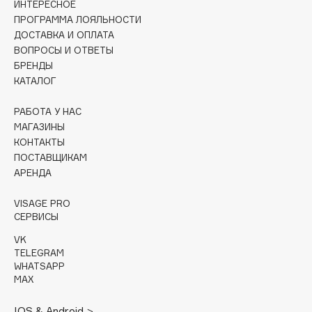
ИНТЕРЕСНОЕ
Collagenina
ПРОГРАММА ЛОЯЛЬНОСТИ
Consly
ДОСТАВКА И ОПЛАТА
Corimo
ВОПРОСЫ И ОТВЕТЫ
БРЕНДЫ
CosRX
КАТАЛОГ
Cottolina
Crescina
РАБОТА У НАС
Cunzite
МАГАЗИНЫ
КОНТАКТЫ
Curaprox
ПОСТАВЩИКАМ
АРЕНДА
D
VISAGE PRO
СЕРВИСЫ
d'Alba
VK
DABO
TELEGRAM
DARLING*
WHATSAPP
MAX
Darphin
Davines
IOS & Android >