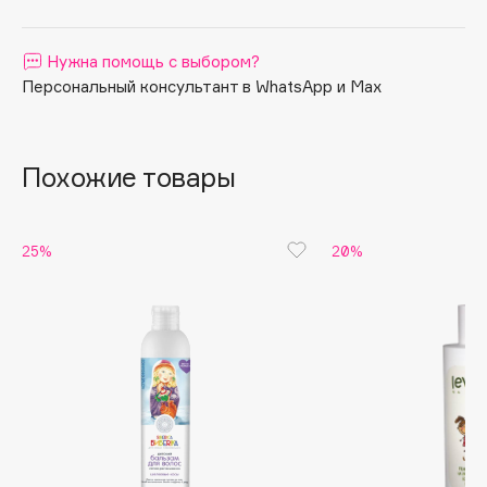
Apagard
Aravia Professional
Нужна помощь с выбором?
Персональный консультант в WhatsApp и Max
Arcadia
Archetype
Architect Demidoff
Похожие товары
ARIVE MAKEUP
Art&Fact
Art-Visage
25%
20%
Artdeco
Astra
Atelier Rebul
Augustinus Bader
Aveda
Avene