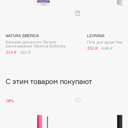
B
Babor
Baffy
Balmain Hair Couture
ЭКСКЛЮЗИВ
NATURA SIBERICA
LEVRANA
Banderas
Бальзам для волос Легкое
Гель для душа Черед
расчесывание Siberica Бибеrika
352 ₽
440 ₽
Basicare
324 ₽
432 ₽
Batiste
Beauty Bomb
Beauty Pati
С этим товаром покупают
Beautyblades
НОВИНКА
beautyblender
Bebble
20%
Beverly Hills Polo Club
Biodance
Bioderma