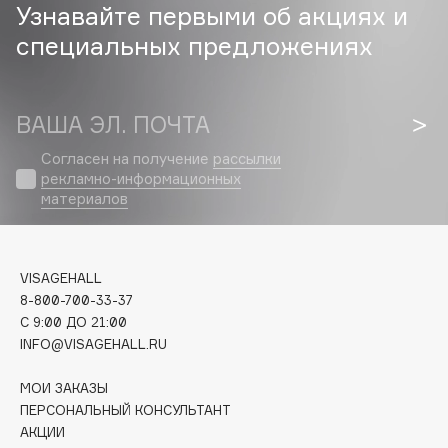
Узнавайте первыми об акциях и
Cadence
специальных предложениях
Capelli Dorati
Carbon Theory
ВАША ЭЛ. ПОЧТА
Carmex
Carolina Herrera
Согласен на получение
рассылки
рекламно-информационных
Catrice
материалов
Celimax
Cettua
Chupa Chups
VISAGEHALL
Clarette
8-800-700-33-37
Clarins
C 9:00 ДО 21:00
INFO@VISAGEHALL.RU
Clarins Precious
НОВИНКА
Clinique
МОИ ЗАКАЗЫ
Clive Christian
ПЕРСОНАЛЬНЫЙ КОНСУЛЬТАНТ
АКЦИИ
Club De Nuit