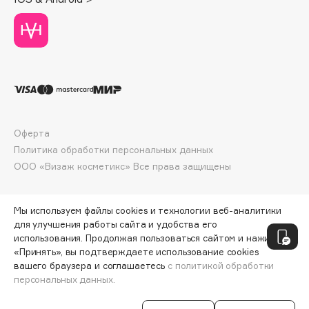
Deonica
Dessange
Dior
Divage
Dolce & Gabbana
Dolomit
Dorco
Оферта
DP Daily Perfection
Политика обработки персональных данных
Dr. Vranjes Firenze
ООО «Визаж косметикс» Все права защищены
Dr.Althea
Dr.Ceuracle
Мы используем файлы cookies и технологии веб-аналитики
Dr.Jart+
для улучшения работы сайта и удобства его
использования. Продолжая пользоваться сайтом и нажимая
DSD de Luxe
«Принять», вы подтверждаете использование cookies
Dyson
вашего браузера и соглашаетесь
с политикой обработки
персональных данных.
ДОБАВИТЬ В КОРЗИНУ
231 ₽
308 ₽