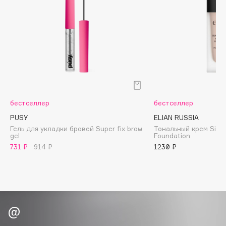
Biomed
Biorepair
Blanx
Blistex
BLOME
Boadicea The Victorious
Bobbi Brown
BOOMSHOP
бестселлер
бестселлер
BORK
PUSY
ELIAN RUSSIA
Гель для укладки бровей Super fix brow
Тональный крем Silk 
Brunello Cucinelli
gel
Foundation
Bvlgari
731 ₽
914 ₽
1230 ₽
by TERRY
BY WISHTREND
Byredo
C