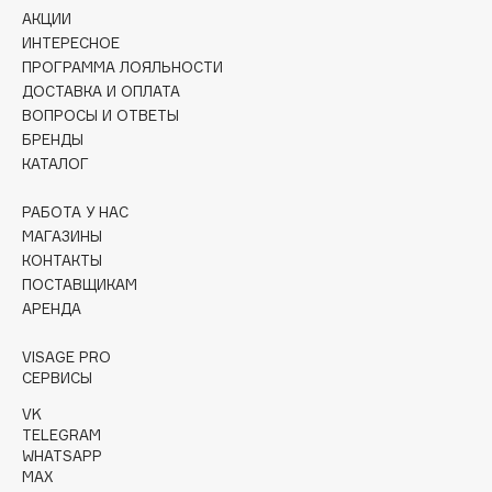
АКЦИИ
Cadence
ИНТЕРЕСНОЕ
ПРОГРАММА ЛОЯЛЬНОСТИ
Capelli Dorati
ДОСТАВКА И ОПЛАТА
Carbon Theory
ВОПРОСЫ И ОТВЕТЫ
Carmex
БРЕНДЫ
Carolina Herrera
КАТАЛОГ
Catrice
РАБОТА У НАС
Celimax
МАГАЗИНЫ
Cettua
КОНТАКТЫ
ПОСТАВЩИКАМ
Chupa Chups
АРЕНДА
Clarette
Clarins
VISAGE PRO
СЕРВИСЫ
Clarins Precious
Clinique
VK
TELEGRAM
Clive Christian
WHATSAPP
Club De Nuit
MAX