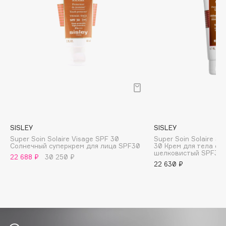
B
Babor
Baffy
Balmain Hair Couture
ЭКСКЛЮЗИВ
Banderas
Basicare
Batiste
Beauty Bomb
SISLEY
SISLEY
Beauty Pati
Super Soin Solaire Visage SPF 30
Super Soin Solaire Si
Beautyblades
НОВИНКА
Солнечный суперкрем для лица SPF30
30 Крем для тела с
шелковистый SPF30
22 688 ₽
30 250 ₽
beautyblender
22 630 ₽
Bebble
Beverly Hills Polo Club
Biodance
Bioderma