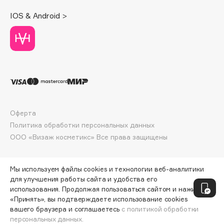
Collagenina
IOS & Android >
Consly
Corimo
CosRX
Cottolina
Crescina
Cunzite
Curaprox
Оферта
Политика обработки персональных данных
D
ООО «Визаж косметикс» Все права защищены
d'Alba
Мы используем файлы cookies и технологии веб-аналитики
DABO
для улучшения работы сайта и удобства его
DARLING*
использования. Продолжая пользоваться сайтом и нажимая
«Принять», вы подтверждаете использование cookies
Darphin
вашего браузера и соглашаетесь
с политикой обработки
Davines
персональных данных.
ДОБАВИТЬ В КОРЗИНУ
24 698 ₽
32 930 ₽