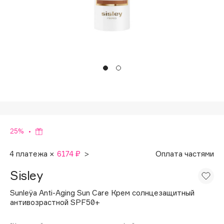
Подарки
Tom Ford
HFC
Для дома
Angiopharm
Техника
KIKO Milano
Estée Lauder
Clarins
0 - 9
100BON
25%
22|11
4 платежа ×
6174 ₽
>
Оплата частями
Sisley
A
Sunleÿa Anti-Aging Sun Care Крем солнцезащитный
антивозрастной SPF50+
Acqua di Parma
Acque di Italia