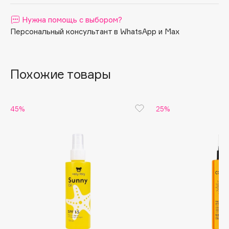
Apagard
Нужна помощь с выбором?
Aravia Professional
Персональный консультант в WhatsApp и Max
Arcadia
Archetype
Architect Demidoff
Похожие товары
ARIVE MAKEUP
Art&Fact
45%
25%
Art-Visage
Artdeco
Astra
Atelier Rebul
Augustinus Bader
Aveda
Avene