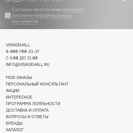
Biomed
Согласен на получение
рассылки
Biorepair
рекламно-информационных
Blanx
материалов
Blistex
BLOME
Boadicea The Victorious
VISAGEHALL
Bobbi Brown
8-800-700-33-37
C 9:00 ДО 21:00
BOOMSHOP
INFO@VISAGEHALL.RU
BORK
Brunello Cucinelli
МОИ ЗАКАЗЫ
ПЕРСОНАЛЬНЫЙ КОНСУЛЬТАНТ
Bvlgari
АКЦИИ
by TERRY
ИНТЕРЕСНОЕ
BY WISHTREND
ПРОГРАММА ЛОЯЛЬНОСТИ
Byredo
ДОСТАВКА И ОПЛАТА
ВОПРОСЫ И ОТВЕТЫ
БРЕНДЫ
C
КАТАЛОГ