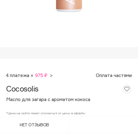
Подарки
Tom Ford
HFC
Для дома
Angiopharm
Техника
KIKO Milano
Estée Lauder
Clarins
0 - 9
4 платежа ×
975 ₽
>
Оплата частями
100BON
Cocosolis
22|11
Масло для загара с ароматом кокоса
A
*Цена на сайте может отличаться от цены в офлайн
НЕТ ОТЗЫВОВ
Acqua di Parma
Acque di Italia