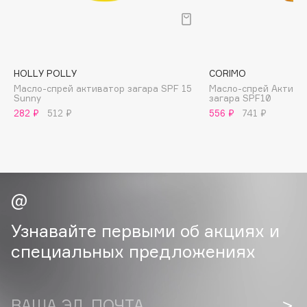
B
Babor
Baffy
HOLLY POLLY
CORIMO
Balmain Hair Couture
ЭКСКЛЮЗИВ
Масло-спрей активатор загара SPF 15
Масло-спрей Актива
Banderas
Sunny
загара SPF10
282 ₽
512 ₽
556 ₽
741 ₽
Basicare
Batiste
Beauty Bomb
Beauty Pati
Beautyblades
НОВИНКА
beautyblender
Узнавайте первыми об акциях и
Bebble
специальных предложениях
Beverly Hills Polo Club
Biodance
Bioderma
ВАША ЭЛ. ПОЧТА