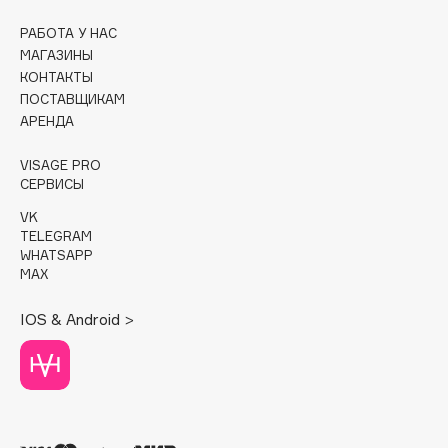
РАБОТА У НАС
Cadence
МАГАЗИНЫ
Capelli Dorati
КОНТАКТЫ
Carbon Theory
ПОСТАВЩИКАМ
Carmex
АРЕНДА
Carolina Herrera
VISAGE PRO
Catrice
СЕРВИСЫ
Celimax
VK
Cettua
TELEGRAM
WHATSAPP
Chupa Chups
MAX
Clarette
Clarins
IOS & Android >
Clarins Precious
НОВИНКА
Clinique
Clive Christian
Club De Nuit