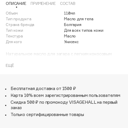
ОПИСАНИЕ
ПРИМЕНЕНИЕ
СОСТАВ
Adele for you
Финал лета
Advante
Объем
110мл
ЭКСКЛЮЗИВ
1 АВГ - 31 АВГ
Тип продукта
Масло для тела
Aesop
Страна бренда
Болгария
Age Stop
Тип кожи
Для всех типов кожи
ЭКСКЛЮЗИВ
Текстура
Масло
AHFA Cosmetics
Для кого
Унисекс
Ajmal
Натуральное масло для загара с легким кокосовым
Alix Avien
ароматом обеспечивает быстрый, глубокий и стойкий
Allies of Skin
загар. Можно использовать под солнечными лучами или
ЕЩЁ
AMAN
в солярии.
Amina Daudova Brushes
При ежедневном использовании оно делает кожу
Amouage
гладкой и шелковистой.
Бесплатная доставка от 1500 ₽
Содержит смесь высококачественных органических
Amuleto Di Casa
Карта 10% всем зарегистрированным пользователям
масел холодного отжима и натуральный витамин Е.
Angiopharm
Скидка 500 ₽ по промокоду VISAGEHALL на первый
ЭКСКЛЮЗИВ
заказ
Annbeauty
Только сертифицированные товары
Anua
Apadent